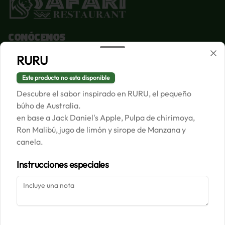
Conócenos
RURU
Despacho
Términos y condiciones
Este producto no esta disponible
Política de privacidad
Descubre el sabor inspirado en RURU, el pequeño
búho de Australia.
Redes sociales
en base a Jack Daniel's Apple, Pulpa de chirimoya,
Ron Malibú, jugo de limón y sirope de Manzana y
Instagram
canela.
Facebook
Instrucciones especiales
Mi cuenta
Pedir
Iniciar sesión