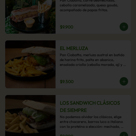
Pan Ciabatta, carne desmechada, 
cebolla caramelizada, queso gouda, 
acompañado de papas fritas.
$9.900
EL MERLUZA
Pan Ciabatta, merluza austral en batido 
de harina frito, palta en abanico, 
ensalada criolla (cebolla morada, ají y 
cilantro) y mayo acevichada con 
acompañamiento de papas fritas.
$9.500
LOS SANDWICH CLÁSICOS
DE SIEMPRE
No podemos olvidar los clásicos, elige 
entre chacarero, barros luco o italiano 
con la proteína a elección: mechada, 
pollo o hamburguesa con 