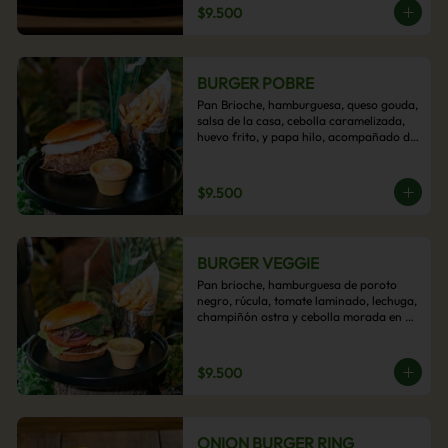
$9.500
BURGER POBRE
Pan Brioche, hamburguesa, queso gouda, 
salsa de la casa, cebolla caramelizada, 
huevo frito, y papa hilo, acompañado de 
papas fritas.
$9.500
BURGER VEGGIE
Pan brioche, hamburguesa de poroto 
negro, rúcula, tomate laminado, lechuga, 
champiñón ostra y cebolla morada en 
aros, acompañado de papas fritas.
$9.500
ONION BURGER RING