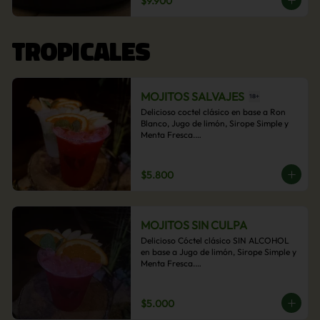
$9.900
acompañamiento de papas fritas.
TROPICALES
MOJITOS SALVAJES
Delicioso coctel clásico en base a Ron 
Blanco, Jugo de limón, Sirope Simple y 
Menta Fresca.

Opcional: Frambuesa, Frutilla, Piña, 
Mango, Maracuyá, Chirimoya.
$5.800
MOJITOS SIN CULPA
Delicioso Cóctel clásico SIN ALCOHOL 
en base a Jugo de limón, Sirope Simple y 
Menta Fresca.

Opcional: Frambuesa, Frutilla, Piña, 
Mango, Maracuyá, Chirimoya.
$5.000