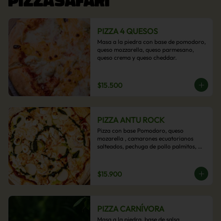
PIZZA 4 QUESOS
Masa a la piedra con base de pomodoro, 
queso mozzarella, queso parmesano, 
queso crema y queso cheddar.
$15.500
PIZZA ANTU ROCK
Pizza con base Pomodoro, queso 
mozarella , camarones ecuatorianos 
salteados, pechuga de pollo palmitos, 
queso crema, esta sabrosa pizza termina 
con un toque de pesto casero.
$15.900
PIZZA CARNÍVORA
Masa a la piedra, base de salsa 