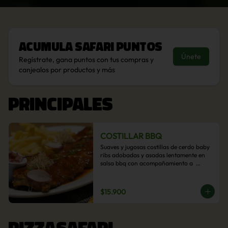
Acumula
Safari Puntos
Únete
Regístrate, gana puntos con tus compras y
canjealos por productos y más
PRINCIPALES
COSTILLAR BBQ
Suaves y jugosas costillas de cerdo baby 
ribs adobadas y asadas lentamente en 
salsa bbq con acompañamiento a  
elección: Pastelera de choclo, Quinotto, 
Puré tradicional, Puré picante, Verduras 
salteadas, Papas parmentier, Papas 
$15.900
fritas, Arroz blanco.
PIZZASAFARI