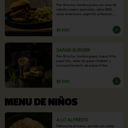
Pan Brioche, hamburguesa con aros de 
cebolla casero apanados, salsa BBQ, 
salsa americana, pepinillo artesanal, 
tocino y nuestra exquisita e imperdible 
salsa cheddar con acompañamiento de 
papas fritas.
$9.500
SAFARI BURGER
Pan Brioche, hamburguesa, huevo frito, 
papa hilo, salsa de queso cheddar y 
acompañamiento de papas fritas.
$9.500
MENU DE NIÑOS
A LO ALFREDO
Fettuccine al huevo, servido con salsa 