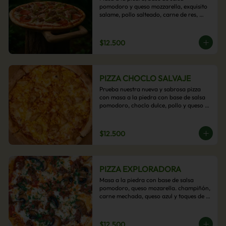
pomodoro y queso mozzarella, exquisito 
salame, pollo salteado, carne de res, 
pimientos asados y cebolla carameliza.
$12.500
PIZZA CHOCLO SALVAJE
Prueba nuestra nueva y sabrosa pizza 
con masa a la piedra con base de salsa 
pomodoro, choclo dulce, pollo y queso 
mozzarella derretido. Un sabor Salvaje
$12.500
PIZZA EXPLORADORA
Masa a la piedra con base de salsa 
pomodoro, queso mozarella. champiñón, 
carne mechada, queso azul y toques de 
perejil. ¡Explora su sabor!
$12.500