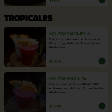
$9.900
acompañamiento de papas fritas.
TROPICALES
MOJITOS SALVAJES
Delicioso coctel clásico en base a Ron 
Blanco, Jugo de limón, Sirope Simple y 
Menta Fresca.

Opcional: Frambuesa, Frutilla, Piña, 
Mango, Maracuyá, Chirimoya.
$5.800
MOJITOS SIN CULPA
Delicioso Cóctel clásico SIN ALCOHOL 
en base a Jugo de limón, Sirope Simple y 
Menta Fresca.

Opcional: Frambuesa, Frutilla, Piña, 
Mango, Maracuyá, Chirimoya.
$5.000