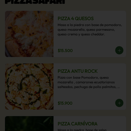
PIZZA 4 QUESOS
Masa a la piedra con base de pomodoro, 
queso mozzarella, queso parmesano, 
queso crema y queso cheddar.
$15.500
PIZZA ANTU ROCK
Pizza con base Pomodoro, queso 
mozarella , camarones ecuatorianos 
salteados, pechuga de pollo palmitos, 
queso crema, esta sabrosa pizza termina 
con un toque de pesto casero.
$15.900
PIZZA CARNÍVORA
Masa a la piedra, base de salsa 