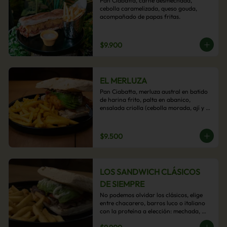
Pan Ciabatta, carne desmechada, 
cebolla caramelizada, queso gouda, 
acompañado de papas fritas.
$9.900
EL MERLUZA
Pan Ciabatta, merluza austral en batido 
de harina frito, palta en abanico, 
ensalada criolla (cebolla morada, ají y 
cilantro) y mayo acevichada con 
acompañamiento de papas fritas.
$9.500
LOS SANDWICH CLÁSICOS
DE SIEMPRE
No podemos olvidar los clásicos, elige 
entre chacarero, barros luco o italiano 
con la proteína a elección: mechada, 
pollo o hamburguesa con 