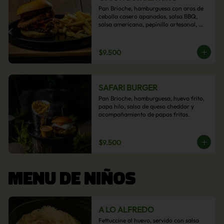
Pan Brioche, hamburguesa con aros de 
cebolla casero apanados, salsa BBQ, 
salsa americana, pepinillo artesanal, 
tocino y nuestra exquisita e imperdible 
salsa cheddar con acompañamiento de 
papas fritas.
$9.500
SAFARI BURGER
Pan Brioche, hamburguesa, huevo frito, 
papa hilo, salsa de queso cheddar y 
acompañamiento de papas fritas.
$9.500
MENU DE NIÑOS
A LO ALFREDO
Fettuccine al huevo, servido con salsa 