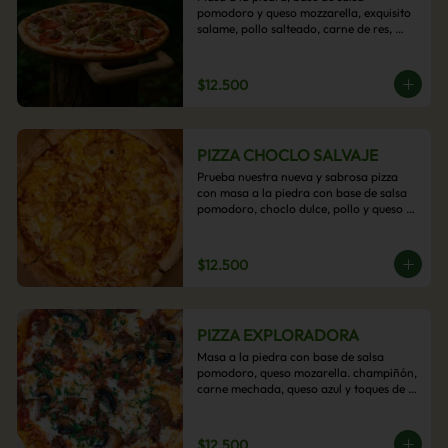
pomodoro y queso mozzarella, exquisito 
salame, pollo salteado, carne de res, 
pimientos asados y cebolla carameliza.
$12.500
PIZZA CHOCLO SALVAJE
Prueba nuestra nueva y sabrosa pizza 
con masa a la piedra con base de salsa 
pomodoro, choclo dulce, pollo y queso 
mozzarella derretido. Un sabor Salvaje
$12.500
PIZZA EXPLORADORA
Masa a la piedra con base de salsa 
pomodoro, queso mozarella. champiñón, 
carne mechada, queso azul y toques de 
perejil. ¡Explora su sabor!
$12.500