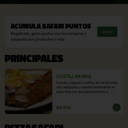
Acumula
Safari Puntos
Únete
Regístrate, gana puntos con tus compras y
canjealos por productos y más
PRINCIPALES
COSTILLAR BBQ
Suaves y jugosas costillas de cerdo baby 
ribs adobadas y asadas lentamente en 
salsa bbq con acompañamiento a  
elección: Pastelera de choclo, Quinotto, 
Puré tradicional, Puré picante, Verduras 
salteadas, Papas parmentier, Papas 
$15.900
fritas, Arroz blanco.
PIZZASAFARI