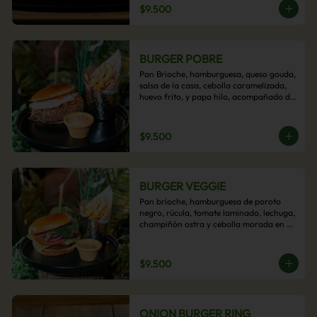
$9.500
BURGER POBRE
Pan Brioche, hamburguesa, queso gouda, 
salsa de la casa, cebolla caramelizada, 
huevo frito, y papa hilo, acompañado de 
papas fritas.
$9.500
BURGER VEGGIE
Pan brioche, hamburguesa de poroto 
negro, rúcula, tomate laminado, lechuga, 
champiñón ostra y cebolla morada en 
aros, acompañado de papas fritas.
$9.500
ONION BURGER RING