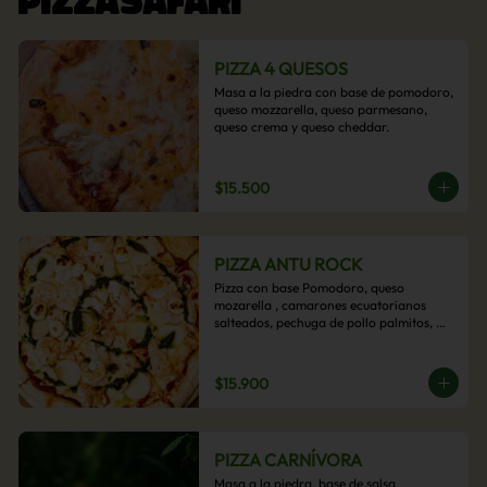
PIZZA 4 QUESOS
Masa a la piedra con base de pomodoro, 
queso mozzarella, queso parmesano, 
queso crema y queso cheddar.
$15.500
PIZZA ANTU ROCK
Pizza con base Pomodoro, queso 
mozarella , camarones ecuatorianos 
salteados, pechuga de pollo palmitos, 
queso crema, esta sabrosa pizza termina 
con un toque de pesto casero.
$15.900
PIZZA CARNÍVORA
Masa a la piedra, base de salsa 