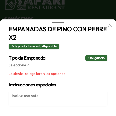
Conócenos
EMPANADAS DE PINO CON PEBRE
Despacho
X2
Términos y condiciones
Política de privacidad
Este producto no esta disponible
Redes sociales
Tipo de Empanada
Obligatorio
Seleccione 2
Instagram
Lo siento, se agotaron las opciones
Facebook
Instrucciones especiales
Mi cuenta
Pedir
Iniciar sesión