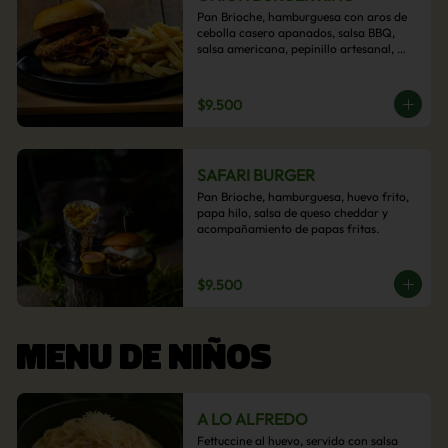
Pan Brioche, hamburguesa con aros de 
cebolla casero apanados, salsa BBQ, 
salsa americana, pepinillo artesanal, 
tocino y nuestra exquisita e imperdible 
salsa cheddar con acompañamiento de 
papas fritas.
$9.500
SAFARI BURGER
Pan Brioche, hamburguesa, huevo frito, 
papa hilo, salsa de queso cheddar y 
acompañamiento de papas fritas.
$9.500
MENU DE NIÑOS
A LO ALFREDO
Fettuccine al huevo, servido con salsa 