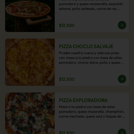
pomodoro y queso mozzarella, exquisito 
salame, pollo salteado, carne de res, 
pimientos asados y cebolla carameliza.
$12.500
PIZZA CHOCLO SALVAJE
Prueba nuestra nueva y sabrosa pizza 
con masa a la piedra con base de salsa 
pomodoro, choclo dulce, pollo y queso 
mozzarella derretido. Un sabor Salvaje
$12.500
PIZZA EXPLORADORA
Masa a la piedra con base de salsa 
pomodoro, queso mozarella. champiñón, 
carne mechada, queso azul y toques de 
perejil. ¡Explora su sabor!
$12.500