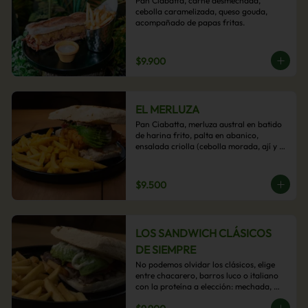
Pan Ciabatta, carne desmechada, 
cebolla caramelizada, queso gouda, 
acompañado de papas fritas.
$9.900
EL MERLUZA
Pan Ciabatta, merluza austral en batido 
de harina frito, palta en abanico, 
ensalada criolla (cebolla morada, ají y 
cilantro) y mayo acevichada con 
acompañamiento de papas fritas.
$9.500
LOS SANDWICH CLÁSICOS
DE SIEMPRE
No podemos olvidar los clásicos, elige 
entre chacarero, barros luco o italiano 
con la proteína a elección: mechada, 
pollo o hamburguesa con 