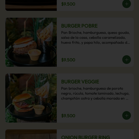
$9.500
BURGER POBRE
Pan Brioche, hamburguesa, queso gouda, 
salsa de la casa, cebolla caramelizada, 
huevo frito, y papa hilo, acompañado de 
papas fritas.
$9.500
BURGER VEGGIE
Pan brioche, hamburguesa de poroto 
negro, rúcula, tomate laminado, lechuga, 
champiñón ostra y cebolla morada en 
aros, acompañado de papas fritas.
$9.500
ONION BURGER RING