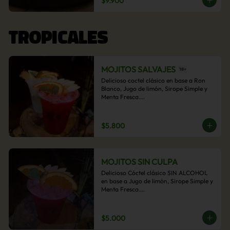
$9.900
acompañamiento de papas fritas.
TROPICALES
MOJITOS SALVAJES
Delicioso coctel clásico en base a Ron 
Blanco, Jugo de limón, Sirope Simple y 
Menta Fresca.

Opcional: Frambuesa, Frutilla, Piña, 
Mango, Maracuyá, Chirimoya.
$5.800
MOJITOS SIN CULPA
Delicioso Cóctel clásico SIN ALCOHOL 
en base a Jugo de limón, Sirope Simple y 
Menta Fresca.

Opcional: Frambuesa, Frutilla, Piña, 
Mango, Maracuyá, Chirimoya.
$5.000