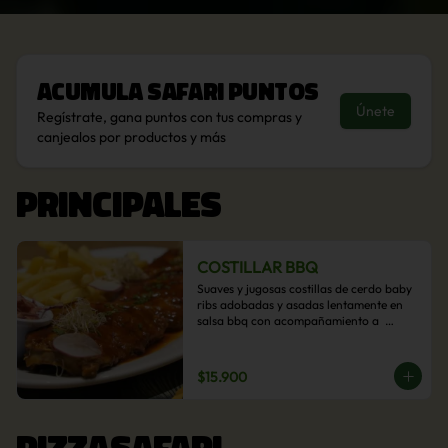
Acumula
Safari Puntos
Únete
Regístrate, gana puntos con tus compras y
canjealos por productos y más
PRINCIPALES
COSTILLAR BBQ
Suaves y jugosas costillas de cerdo baby 
ribs adobadas y asadas lentamente en 
salsa bbq con acompañamiento a  
elección: Pastelera de choclo, Quinotto, 
Puré tradicional, Puré picante, Verduras 
salteadas, Papas parmentier, Papas 
$15.900
fritas, Arroz blanco.
PIZZASAFARI