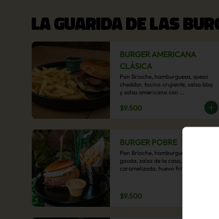
LA GUARIDA DE LAS BU
BURGER AMERICANA
CLÁSICA
Pan Brioche, hamburguesa, queso 
cheddar, tocino crujiente, salsa bbq 
y salsa americana con 
acompañamiento de papas fritas.
$9.500
BURGER POBRE
Pan Brioche, hamburguesa, queso 
gouda, salsa de la casa, cebolla 
caramelizada, huevo frito, y papa 
hilo, acompañado de papas fritas.
$9.500