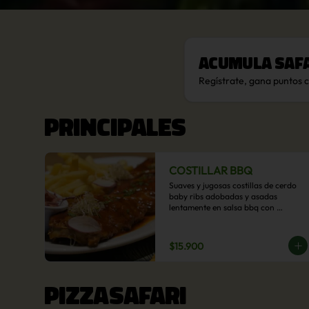
Acumula
Saf
Regístrate, gana puntos 
PRINCIPALES
COSTILLAR BBQ
Suaves y jugosas costillas de cerdo 
baby ribs adobadas y asadas 
lentamente en salsa bbq con 
acompañamiento a  elección: 
Pastelera de choclo, Quinotto, Puré 
tradicional, Puré picante, Verduras 
$15.900
salteadas, Papas parmentier, Papas 
fritas, Arroz blanco.
PIZZASAFARI