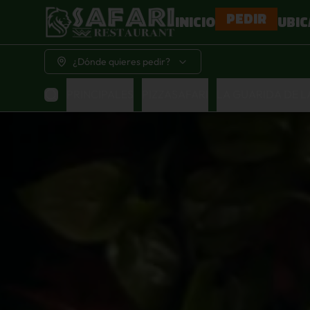
PEDIR
INICIO
UBIC
¿Dónde quieres pedir?
PRINCIPALES
PIZZASAFARI
LA GUARIDA DE 