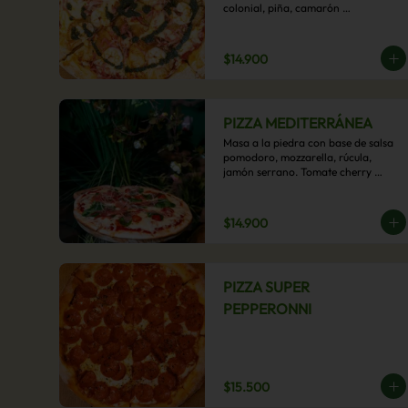
colonial, piña, camarón 
ecuatoriano, esta sabrosa pizza 
termina con un toque de pesto 
casero.
$14.900
PIZZA MEDITERRÁNEA
Masa a la piedra con base de salsa 
pomodoro, mozzarella, rúcula, 
jamón serrano. Tomate cherry 
confitado y oliva.
$14.900
PIZZA SUPER
PEPPERONNI
$15.500