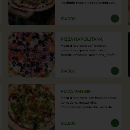
mechada choclo y cebolla morada.
$14.000
PIZZA NAPOLITANA
Masa a la piedra con base de 
pomodoro, queso mozzarella, 
tomate laminado, aceitunas, jamón 
colonial, orégano y aceite de oliva.
$14.500
PIZZA VEGGIE
Masa a la piedra, con base de salsa 
pomodoro, mozzarella, 
champiñones, pimientos, aros de 
cebolla, cherry confitado y aceituna.
$12.500