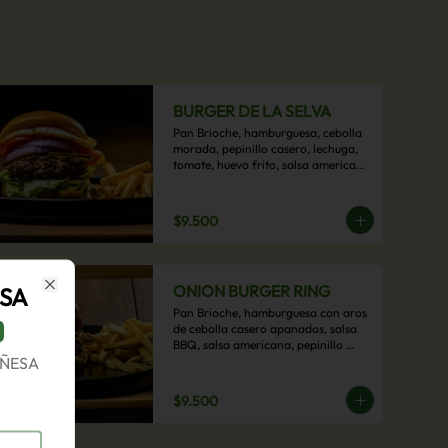
BURGER DE LA SELVA
Pan Brioche, hamburguesa, cebolla 
morada, pepinillo casero, lechuga, 
tomate, huevo frito, salsa americana 
con acompañamiento de papas 
fritas.
$9.500
ONION BURGER RING
SA
Close
Pan Brioche, hamburguesa con aros 
de cebolla casero apanados, salsa 
BBQ, salsa americana, pepinillo 
OÑESA
artesanal, tocino y nuestra exquisita 
e imperdible salsa cheddar con 
acompañamiento de papas fritas.
$9.500