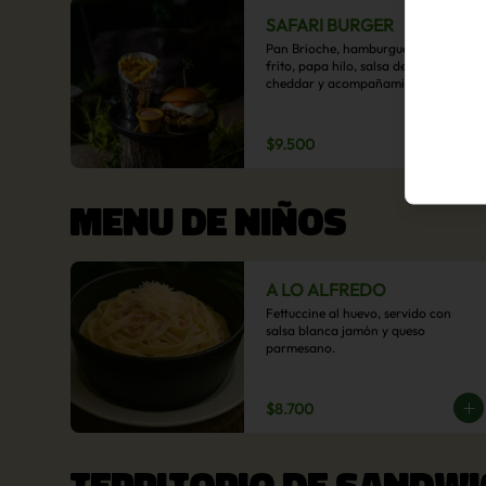
SAFARI BURGER
Pan Brioche, hamburguesa, huevo 
frito, papa hilo, salsa de queso 
cheddar y acompañamiento de 
papas fritas.
$9.500
MENU DE NIÑOS
A LO ALFREDO
Fettuccine al huevo, servido con 
salsa blanca jamón y queso 
parmesano.
$8.700
TERRITORIO DE SANDWI