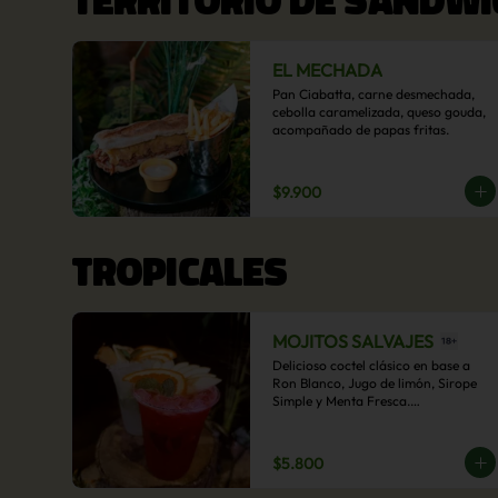
EL MECHADA
Pan Ciabatta, carne desmechada, 
cebolla caramelizada, queso gouda, 
acompañado de papas fritas.
$9.900
TROPICALES
MOJITOS SALVAJES
Delicioso coctel clásico en base a 
Ron Blanco, Jugo de limón, Sirope 
Simple y Menta Fresca.

Opcional: Frambuesa, Frutilla, Piña, 
Mango, Maracuyá, Chirimoya.
$5.800