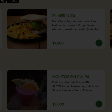
EL MERLUZA
Pan Ciabatta, merluza austral en 
batido de harina frito, palta en 
abanico, ensalada criolla (cebolla 
morada, ají y cilantro) y mayo 
acevichada con acompañamiento 
de papas fritas.
$9.500
MOJITOS SIN CULPA
Delicioso Cóctel clásico SIN 
ALCOHOL en base a Jugo de limón, 
Sirope Simple y Menta Fresca.

Opcional: Frambuesa, Frutilla, Piña, 
Mango, Maracuyá, Chirimoya.
$5.000