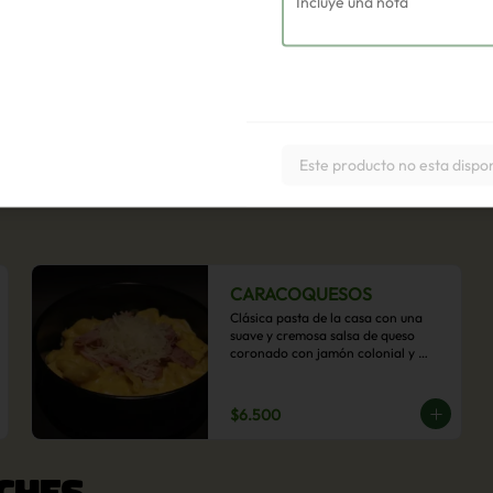
Este producto no esta dispo
CARACOQUESOS
Clásica pasta de la casa con una 
suave y cremosa salsa de queso 
coronado con jamón colonial y 
queso parmesano.
$6.500
CHES