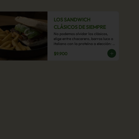
LOS SANDWICH
CLÁSICOS DE SIEMPRE
No podemos olvidar los clásicos, 
elige entre chacarero, barros luco o 
italiano con la proteína a elección: 
mechada, pollo o hamburguesa con 
$9.900
acompañamiento de papas fritas.