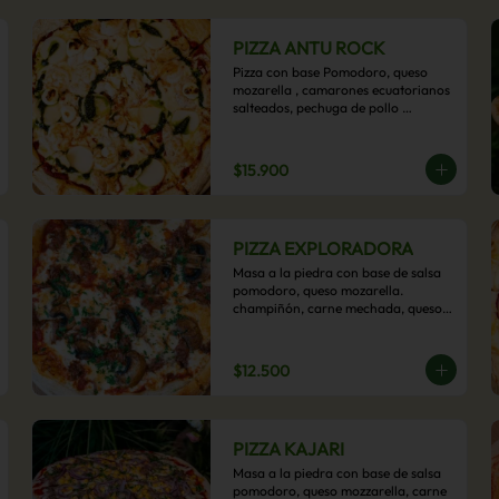
PIZZA ANTU ROCK
Pizza con base Pomodoro, queso 
mozarella , camarones ecuatorianos 
salteados, pechuga de pollo 
palmitos, queso crema, esta sabrosa 
pizza termina con un toque de pesto 
casero.
$15.900
PIZZA EXPLORADORA
Masa a la piedra con base de salsa 
pomodoro, queso mozarella. 
champiñón, carne mechada, queso 
azul y toques de perejil. ¡Explora su 
sabor!
$12.500
PIZZA KAJARI
Masa a la piedra con base de salsa 
pomodoro, queso mozzarella, carne 