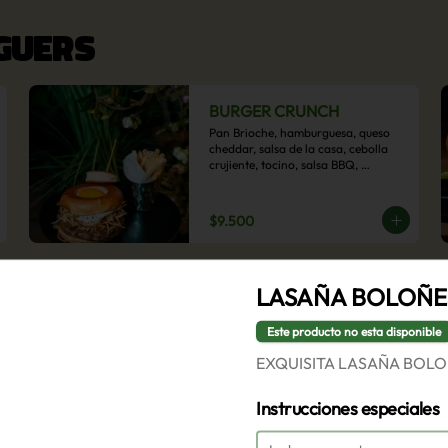
RGUERS
BURGER CRUNCH
Pan Brioche, hamburguesa, queso 
cheddar, salsa de la casa, cebolla 
crujiente, tocino, salsa BBQ, 
acompañado de papas fritas
$9.500
BURGER VEGGIE
LASAÑA BOLOÑE
Pan brioche, hamburguesa de 
poroto negro, rúcula, tomate 
Este producto no esta disponible
laminado, lechuga, champiñón ostra 
EXQUISITA LASAÑA BOL
y cebolla morada en aros, 
acompañado de papas fritas.
$9.500
Instrucciones especiales