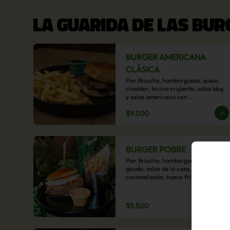
LA GUARIDA DE LAS BU
BURGER AMERICANA
CLÁSICA
Pan Brioche, hamburguesa, queso 
cheddar, tocino crujiente, salsa bbq 
y salsa americana con 
acompañamiento de papas fritas.
$9.500
BURGER POBRE
Pan Brioche, hamburguesa, queso 
gouda, salsa de la casa, cebolla 
caramelizada, huevo frito, y papa 
hilo, acompañado de papas fritas.
$9.500