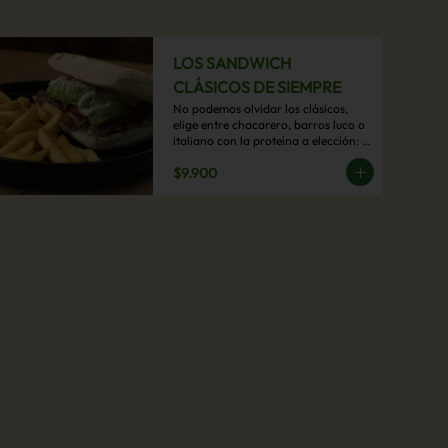
LOS SANDWICH
CLÁSICOS DE SIEMPRE
No podemos olvidar los clásicos, 
elige entre chacarero, barros luco o 
italiano con la proteína a elección: 
mechada, pollo o hamburguesa con 
$9.900
acompañamiento de papas fritas.