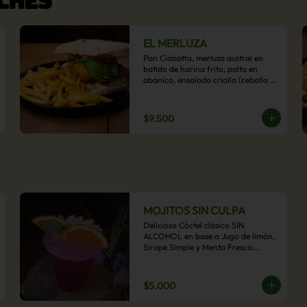
EL MERLUZA
Pan Ciabatta, merluza austral en 
batido de harina frito, palta en 
abanico, ensalada criolla (cebolla 
morada, ají y cilantro) y mayo 
acevichada con acompañamiento 
de papas fritas.
$9.500
MOJITOS SIN CULPA
Delicioso Cóctel clásico SIN 
ALCOHOL en base a Jugo de limón, 
Sirope Simple y Menta Fresca.

Opcional: Frambuesa, Frutilla, Piña, 
Mango, Maracuyá, Chirimoya.
$5.000