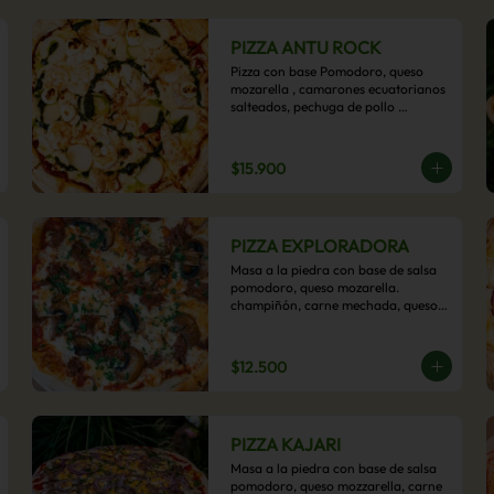
PIZZA ANTU ROCK
Pizza con base Pomodoro, queso 
mozarella , camarones ecuatorianos 
salteados, pechuga de pollo 
palmitos, queso crema, esta sabrosa 
pizza termina con un toque de pesto 
casero.
$15.900
PIZZA EXPLORADORA
Masa a la piedra con base de salsa 
pomodoro, queso mozarella. 
champiñón, carne mechada, queso 
azul y toques de perejil. ¡Explora su 
sabor!
$12.500
PIZZA KAJARI
Masa a la piedra con base de salsa 
pomodoro, queso mozzarella, carne 