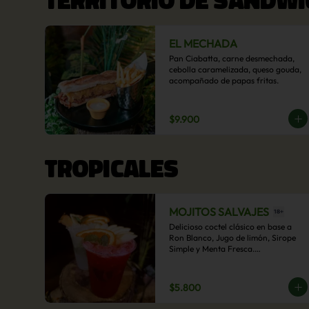
EL MECHADA
Pan Ciabatta, carne desmechada, 
cebolla caramelizada, queso gouda, 
acompañado de papas fritas.
$9.900
TROPICALES
MOJITOS SALVAJES
Delicioso coctel clásico en base a 
Ron Blanco, Jugo de limón, Sirope 
Simple y Menta Fresca.

Opcional: Frambuesa, Frutilla, Piña, 
Mango, Maracuyá, Chirimoya.
$5.800