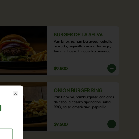
BURGER DE LA SELVA
Pan Brioche, hamburguesa, cebolla 
morada, pepinillo casero, lechuga, 
tomate, huevo frito, salsa americana 
con acompañamiento de papas 
fritas.
$9.500
ONION BURGER RING
Pan Brioche, hamburguesa con aros 
Close
de cebolla casero apanados, salsa 
BBQ, salsa americana, pepinillo 
artesanal, tocino y nuestra exquisita 
e imperdible salsa cheddar con 
acompañamiento de papas fritas.
$9.500