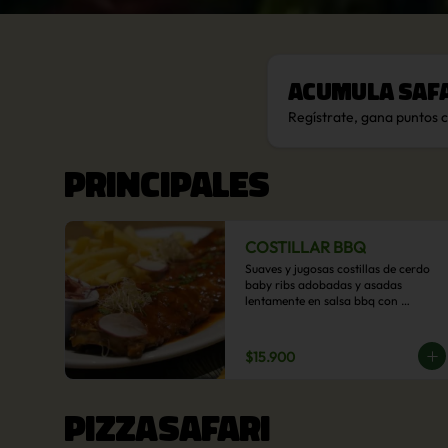
Acumula
Saf
Regístrate, gana puntos 
PRINCIPALES
COSTILLAR BBQ
Suaves y jugosas costillas de cerdo 
baby ribs adobadas y asadas 
lentamente en salsa bbq con 
acompañamiento a  elección: 
Pastelera de choclo, Quinotto, Puré 
tradicional, Puré picante, Verduras 
$15.900
salteadas, Papas parmentier, Papas 
fritas, Arroz blanco.
PIZZASAFARI