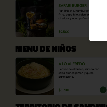
SAFARI BURGER
Pan Brioche, hamburguesa, huevo 
frito, papa hilo, salsa de queso 
cheddar y acompañamiento de 
papas fritas.
$9.500
MENU DE NIÑOS
A LO ALFREDO
Fettuccine al huevo, servido con 
salsa blanca jamón y queso 
parmesano.
$8.700
TERRITORIO DE SANDWI