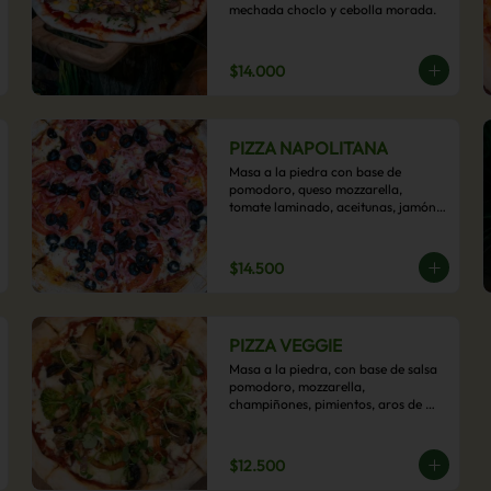
mechada choclo y cebolla morada.
$14.000
PIZZA NAPOLITANA
Masa a la piedra con base de 
pomodoro, queso mozzarella, 
tomate laminado, aceitunas, jamón 
colonial, orégano y aceite de oliva.
$14.500
PIZZA VEGGIE
Masa a la piedra, con base de salsa 
pomodoro, mozzarella, 
champiñones, pimientos, aros de 
cebolla, cherry confitado y aceituna.
$12.500