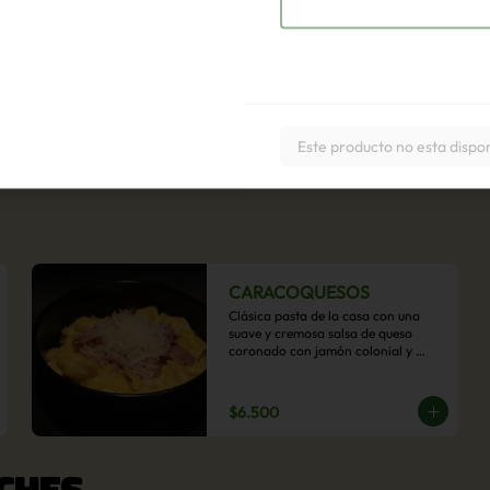
Este producto no esta dispo
CARACOQUESOS
Clásica pasta de la casa con una 
suave y cremosa salsa de queso 
coronado con jamón colonial y 
queso parmesano.
$6.500
CHES