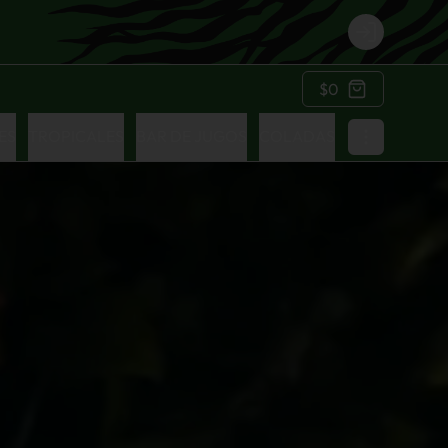
Login
$0
ES
TROPICALES
BAR DE JUGOS
COLADAS
PARA COMPA