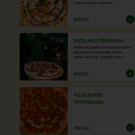
colonial, piña, camarón 
ecuatoriano, esta sabrosa pizza 
termina con un toque de pesto 
casero.
$14.900
PIZZA MEDITERRÁNEA
Masa a la piedra con base de salsa 
pomodoro, mozzarella, rúcula, 
jamón serrano. Tomate cherry 
confitado y oliva.
$14.900
PIZZA SUPER
PEPPERONNI
$15.500