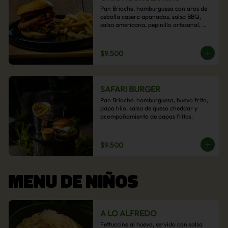
Pan Brioche, hamburguesa con aros de 
cebolla casero apanados, salsa BBQ, 
salsa americana, pepinillo artesanal, 
tocino y nuestra exquisita e imperdible 
salsa cheddar con acompañamiento de 
papas fritas.
$9.500
SAFARI BURGER
Pan Brioche, hamburguesa, huevo frito, 
papa hilo, salsa de queso cheddar y 
acompañamiento de papas fritas.
$9.500
MENU DE NIÑOS
A LO ALFREDO
Fettuccine al huevo, servido con salsa 