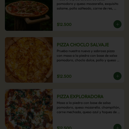
pomodoro y queso mozzarella, exquisito 
salame, pollo salteado, carne de res, 
pimientos asados y cebolla carameliza.
$12.500
PIZZA CHOCLO SALVAJE
Prueba nuestra nueva y sabrosa pizza 
con masa a la piedra con base de salsa 
pomodoro, choclo dulce, pollo y queso 
mozzarella derretido. Un sabor Salvaje
$12.500
PIZZA EXPLORADORA
Masa a la piedra con base de salsa 
pomodoro, queso mozarella. champiñón, 
carne mechada, queso azul y toques de 
perejil. ¡Explora su sabor!
$12.500