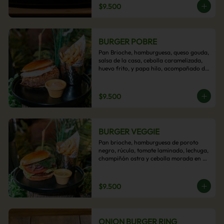
$9.500
BURGER POBRE
Pan Brioche, hamburguesa, queso gouda, 
salsa de la casa, cebolla caramelizada, 
huevo frito, y papa hilo, acompañado de 
papas fritas.
$9.500
BURGER VEGGIE
Pan brioche, hamburguesa de poroto 
negro, rúcula, tomate laminado, lechuga, 
champiñón ostra y cebolla morada en 
aros, acompañado de papas fritas.
$9.500
ONION BURGER RING