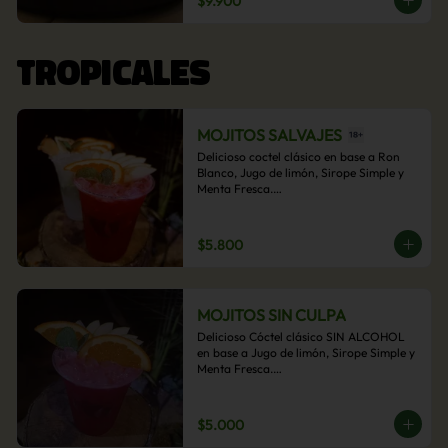
$9.900
acompañamiento de papas fritas.
TROPICALES
MOJITOS SALVAJES
Delicioso coctel clásico en base a Ron 
Blanco, Jugo de limón, Sirope Simple y 
Menta Fresca.

Opcional: Frambuesa, Frutilla, Piña, 
Mango, Maracuyá, Chirimoya.
$5.800
MOJITOS SIN CULPA
Delicioso Cóctel clásico SIN ALCOHOL 
en base a Jugo de limón, Sirope Simple y 
Menta Fresca.

Opcional: Frambuesa, Frutilla, Piña, 
Mango, Maracuyá, Chirimoya.
$5.000