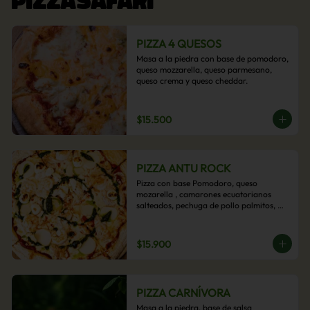
PIZZA 4 QUESOS
Masa a la piedra con base de pomodoro, 
queso mozzarella, queso parmesano, 
queso crema y queso cheddar.
$15.500
PIZZA ANTU ROCK
Pizza con base Pomodoro, queso 
mozarella , camarones ecuatorianos 
salteados, pechuga de pollo palmitos, 
queso crema, esta sabrosa pizza termina 
con un toque de pesto casero.
$15.900
PIZZA CARNÍVORA
Masa a la piedra, base de salsa 