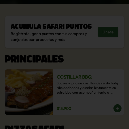
Acumula
Safari Puntos
Únete
Regístrate, gana puntos con tus compras y
canjealos por productos y más
PRINCIPALES
COSTILLAR BBQ
Suaves y jugosas costillas de cerdo baby 
ribs adobadas y asadas lentamente en 
salsa bbq con acompañamiento a  
elección: Pastelera de choclo, Quinotto, 
Puré tradicional, Puré picante, Verduras 
salteadas, Papas parmentier, Papas 
$15.900
fritas, Arroz blanco.
PIZZASAFARI