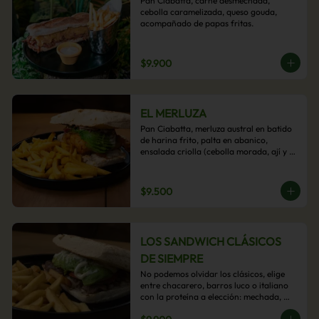
Pan Ciabatta, carne desmechada, 
cebolla caramelizada, queso gouda, 
acompañado de papas fritas.
$9.900
EL MERLUZA
Pan Ciabatta, merluza austral en batido 
de harina frito, palta en abanico, 
ensalada criolla (cebolla morada, ají y 
cilantro) y mayo acevichada con 
acompañamiento de papas fritas.
$9.500
LOS SANDWICH CLÁSICOS
DE SIEMPRE
No podemos olvidar los clásicos, elige 
entre chacarero, barros luco o italiano 
con la proteína a elección: mechada, 
pollo o hamburguesa con 