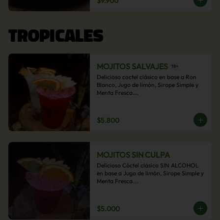
$9.900
acompañamiento de papas fritas.
TROPICALES
MOJITOS SALVAJES
Delicioso coctel clásico en base a Ron 
Blanco, Jugo de limón, Sirope Simple y 
Menta Fresca.

Opcional: Frambuesa, Frutilla, Piña, 
Mango, Maracuyá, Chirimoya.
$5.800
MOJITOS SIN CULPA
Delicioso Cóctel clásico SIN ALCOHOL 
en base a Jugo de limón, Sirope Simple y 
Menta Fresca.

Opcional: Frambuesa, Frutilla, Piña, 
Mango, Maracuyá, Chirimoya.
$5.000