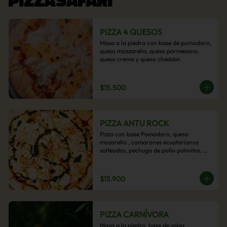
PIZZA 4 QUESOS
Masa a la piedra con base de pomodoro, 
queso mozzarella, queso parmesano, 
queso crema y queso cheddar.
$15.500
PIZZA ANTU ROCK
Pizza con base Pomodoro, queso 
mozarella , camarones ecuatorianos 
salteados, pechuga de pollo palmitos, 
queso crema, esta sabrosa pizza termina 
con un toque de pesto casero.
$15.900
PIZZA CARNÍVORA
Masa a la piedra, base de salsa 