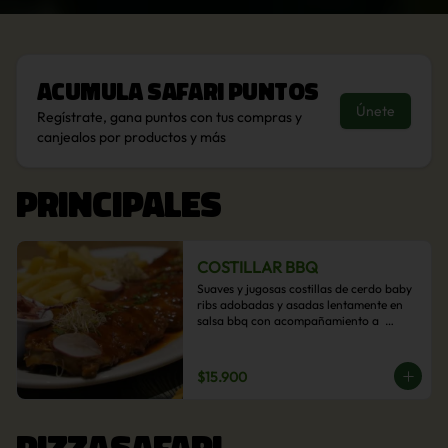
Acumula
Safari Puntos
Únete
Regístrate, gana puntos con tus compras y
canjealos por productos y más
PRINCIPALES
COSTILLAR BBQ
Suaves y jugosas costillas de cerdo baby 
ribs adobadas y asadas lentamente en 
salsa bbq con acompañamiento a  
elección: Pastelera de choclo, Quinotto, 
Puré tradicional, Puré picante, Verduras 
salteadas, Papas parmentier, Papas 
$15.900
fritas, Arroz blanco.
PIZZASAFARI