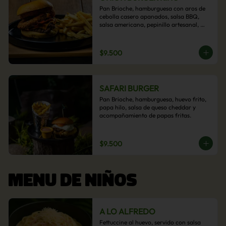
Pan Brioche, hamburguesa con aros de 
cebolla casero apanados, salsa BBQ, 
salsa americana, pepinillo artesanal, 
tocino y nuestra exquisita e imperdible 
salsa cheddar con acompañamiento de 
papas fritas.
$9.500
SAFARI BURGER
Pan Brioche, hamburguesa, huevo frito, 
papa hilo, salsa de queso cheddar y 
acompañamiento de papas fritas.
$9.500
MENU DE NIÑOS
A LO ALFREDO
Fettuccine al huevo, servido con salsa 