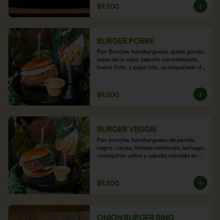
$9.500
BURGER POBRE
Pan Brioche, hamburguesa, queso gouda, 
salsa de la casa, cebolla caramelizada, 
huevo frito, y papa hilo, acompañado de 
papas fritas.
$9.500
BURGER VEGGIE
Pan brioche, hamburguesa de poroto 
negro, rúcula, tomate laminado, lechuga, 
champiñón ostra y cebolla morada en 
aros, acompañado de papas fritas.
$9.500
ONION BURGER RING