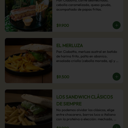
Pan Ciabatta, carne desmechada, 
cebolla caramelizada, queso gouda, 
acompañado de papas fritas.
$9.900
EL MERLUZA
Pan Ciabatta, merluza austral en batido 
de harina frito, palta en abanico, 
ensalada criolla (cebolla morada, ají y 
cilantro) y mayo acevichada con 
acompañamiento de papas fritas.
$9.500
LOS SANDWICH CLÁSICOS
DE SIEMPRE
No podemos olvidar los clásicos, elige 
entre chacarero, barros luco o italiano 
con la proteína a elección: mechada, 
pollo o hamburguesa con 