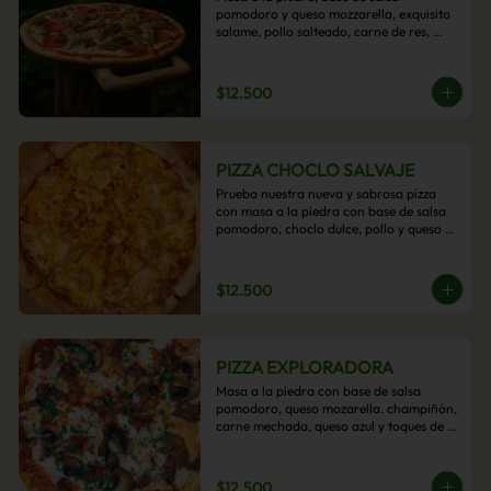
pomodoro y queso mozzarella, exquisito 
salame, pollo salteado, carne de res, 
pimientos asados y cebolla carameliza.
$12.500
PIZZA CHOCLO SALVAJE
Prueba nuestra nueva y sabrosa pizza 
con masa a la piedra con base de salsa 
pomodoro, choclo dulce, pollo y queso 
mozzarella derretido. Un sabor Salvaje
$12.500
PIZZA EXPLORADORA
Masa a la piedra con base de salsa 
pomodoro, queso mozarella. champiñón, 
carne mechada, queso azul y toques de 
perejil. ¡Explora su sabor!
$12.500