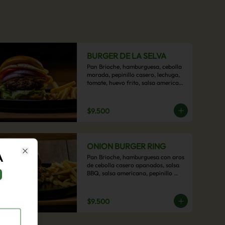
BURGER DE LA SELVA
Pan Brioche, hamburguesa, cebolla 
morada, pepinillo casero, lechuga, 
tomate, huevo frito, salsa americana 
con acompañamiento de papas 
fritas.
$9.500
ONION BURGER RING
A
Pan Brioche, hamburguesa con aros 
Close
de cebolla casero apanados, salsa 
BBQ, salsa americana, pepinillo 
artesanal, tocino y nuestra exquisita 
e imperdible salsa cheddar con 
acompañamiento de papas fritas.
$9.500