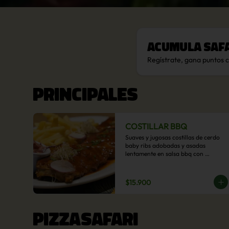
Acumula
Saf
Regístrate, gana puntos 
PRINCIPALES
COSTILLAR BBQ
Suaves y jugosas costillas de cerdo 
baby ribs adobadas y asadas 
lentamente en salsa bbq con 
acompañamiento a  elección: 
Pastelera de choclo, Quinotto, Puré 
tradicional, Puré picante, Verduras 
$15.900
salteadas, Papas parmentier, Papas 
fritas, Arroz blanco.
PIZZASAFARI