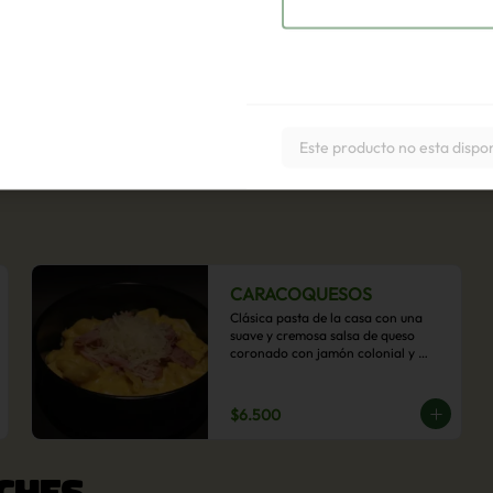
Este producto no esta dispo
CARACOQUESOS
Clásica pasta de la casa con una 
suave y cremosa salsa de queso 
coronado con jamón colonial y 
queso parmesano.
$6.500
CHES