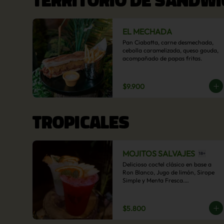
EL MECHADA
Pan Ciabatta, carne desmechada, 
cebolla caramelizada, queso gouda, 
acompañado de papas fritas.
$9.900
TROPICALES
MOJITOS SALVAJES
Delicioso coctel clásico en base a 
Ron Blanco, Jugo de limón, Sirope 
Simple y Menta Fresca.

Opcional: Frambuesa, Frutilla, Piña, 
Mango, Maracuyá, Chirimoya.
$5.800