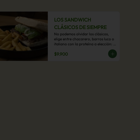
LOS SANDWICH
CLÁSICOS DE SIEMPRE
No podemos olvidar los clásicos, 
elige entre chacarero, barros luco o 
italiano con la proteína a elección: 
mechada, pollo o hamburguesa con 
$9.900
acompañamiento de papas fritas.