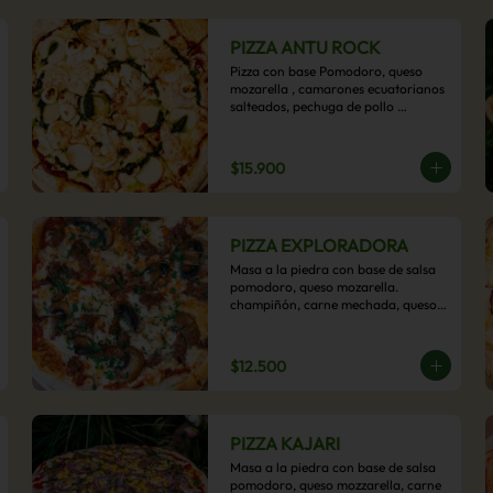
PIZZA ANTU ROCK
Pizza con base Pomodoro, queso 
mozarella , camarones ecuatorianos 
salteados, pechuga de pollo 
palmitos, queso crema, esta sabrosa 
pizza termina con un toque de pesto 
casero.
$15.900
PIZZA EXPLORADORA
Masa a la piedra con base de salsa 
pomodoro, queso mozarella. 
champiñón, carne mechada, queso 
azul y toques de perejil. ¡Explora su 
sabor!
$12.500
PIZZA KAJARI
Masa a la piedra con base de salsa 
pomodoro, queso mozzarella, carne 