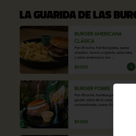
LA GUARIDA DE LAS BU
BURGER AMERICANA
CLÁSICA
Pan Brioche, hamburguesa, queso 
cheddar, tocino crujiente, salsa bbq 
y salsa americana con 
acompañamiento de papas fritas.
$9.500
BURGER POBRE
Pan Brioche, hamburguesa, queso 
gouda, salsa de la casa, cebolla 
caramelizada, huevo frito, y papa 
hilo, acompañado de papas fritas.
$9.500