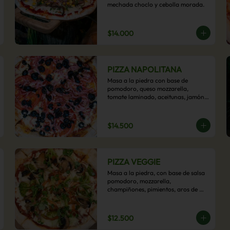
mechada choclo y cebolla morada.
$14.000
PIZZA NAPOLITANA
Masa a la piedra con base de 
pomodoro, queso mozzarella, 
tomate laminado, aceitunas, jamón 
colonial, orégano y aceite de oliva.
$14.500
PIZZA VEGGIE
Masa a la piedra, con base de salsa 
pomodoro, mozzarella, 
champiñones, pimientos, aros de 
cebolla, cherry confitado y aceituna.
$12.500