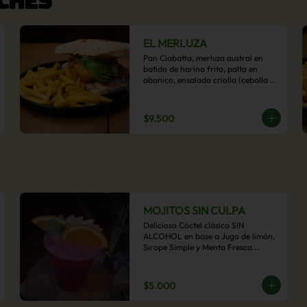
EL MERLUZA
Pan Ciabatta, merluza austral en 
batido de harina frito, palta en 
abanico, ensalada criolla (cebolla 
morada, ají y cilantro) y mayo 
acevichada con acompañamiento 
de papas fritas.
$9.500
MOJITOS SIN CULPA
Delicioso Cóctel clásico SIN 
ALCOHOL en base a Jugo de limón, 
Sirope Simple y Menta Fresca.

Opcional: Frambuesa, Frutilla, Piña, 
Mango, Maracuyá, Chirimoya.
$5.000