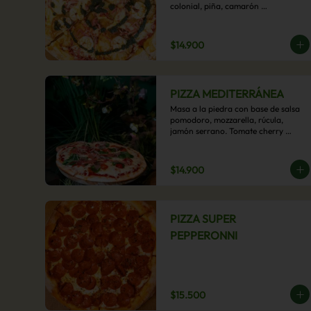
colonial, piña, camarón 
ecuatoriano, esta sabrosa pizza 
termina con un toque de pesto 
casero.
$14.900
PIZZA MEDITERRÁNEA
Masa a la piedra con base de salsa 
pomodoro, mozzarella, rúcula, 
jamón serrano. Tomate cherry 
confitado y oliva.
$14.900
PIZZA SUPER
PEPPERONNI
$15.500