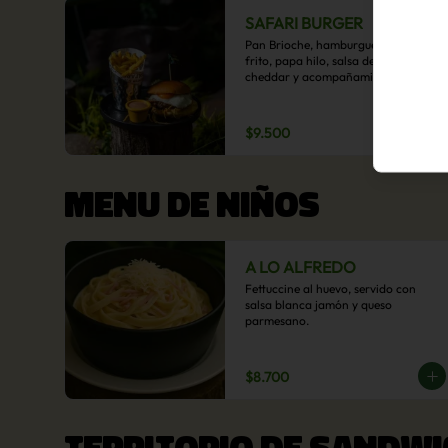
SAFARI BURGER
Pan Brioche, hamburguesa, huevo 
frito, papa hilo, salsa de queso 
cheddar y acompañamiento de 
papas fritas.
$9.500
MENU DE NIÑOS
A LO ALFREDO
Fettuccine al huevo, servido con 
salsa blanca jamón y queso 
parmesano.
$8.700
TERRITORIO DE SANDWI