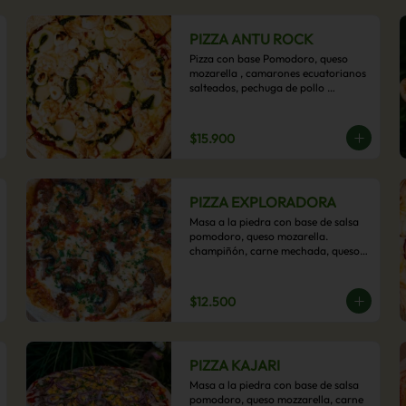
PIZZA ANTU ROCK
Pizza con base Pomodoro, queso 
mozarella , camarones ecuatorianos 
salteados, pechuga de pollo 
palmitos, queso crema, esta sabrosa 
pizza termina con un toque de pesto 
casero.
$15.900
PIZZA EXPLORADORA
Masa a la piedra con base de salsa 
pomodoro, queso mozarella. 
champiñón, carne mechada, queso 
azul y toques de perejil. ¡Explora su 
sabor!
$12.500
PIZZA KAJARI
Masa a la piedra con base de salsa 
pomodoro, queso mozzarella, carne 