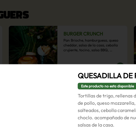
RGUERS
BURGER CRUNCH
Pan Brioche, hamburguesa, queso 
cheddar, salsa de la casa, cebolla 
crujiente, tocino, salsa BBQ, 
acompañado de papas fritas
$9.500
QUESADILLA DE
Este producto no esta disponible
BURGER VEGGIE
Tortillas de trigo, rellenas
Pan brioche, hamburguesa de 
poroto negro, rúcula, tomate 
de pollo, queso mozzarella
laminado, lechuga, champiñón ostra 
salteados, cebolla caramel
y cebolla morada en aros, 
acompañado de papas fritas.
choclo. acompañado de nu
$9.500
salsas de la casa.