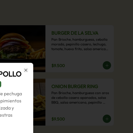
BURGER DE LA SELVA
Pan Brioche, hamburguesa, cebolla 
morada, pepinillo casero, lechuga, 
tomate, huevo frito, salsa americana 
con acompañamiento de papas 
fritas.
$9.500
 POLLO
Close
ONION BURGER RING
 de pechuga
Pan Brioche, hamburguesa con aros 
de cebolla casero apanados, salsa 
, pimientos
BBQ, salsa americana, pepinillo 
izada y
artesanal, tocino y nuestra exquisita 
e imperdible salsa cheddar con 
estras
acompañamiento de papas fritas.
$9.500