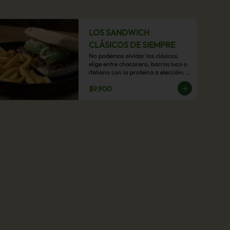
LOS SANDWICH
CLÁSICOS DE SIEMPRE
No podemos olvidar los clásicos, 
elige entre chacarero, barros luco o 
italiano con la proteína a elección: 
mechada, pollo o hamburguesa con 
$9.900
acompañamiento de papas fritas.