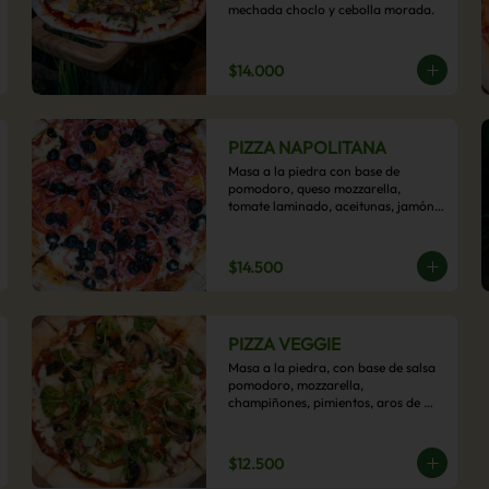
mechada choclo y cebolla morada.
$14.000
PIZZA NAPOLITANA
Masa a la piedra con base de 
pomodoro, queso mozzarella, 
tomate laminado, aceitunas, jamón 
colonial, orégano y aceite de oliva.
$14.500
PIZZA VEGGIE
Masa a la piedra, con base de salsa 
pomodoro, mozzarella, 
champiñones, pimientos, aros de 
cebolla, cherry confitado y aceituna.
$12.500