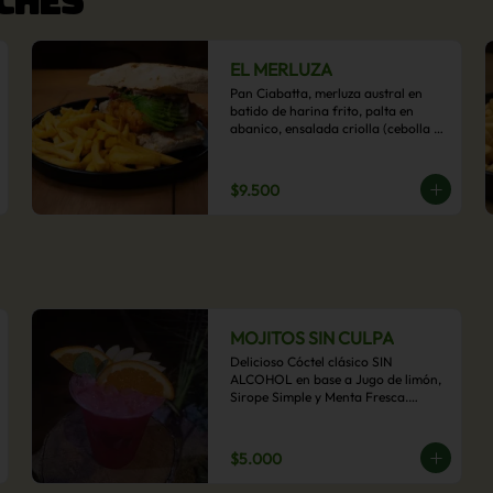
EL MERLUZA
Pan Ciabatta, merluza austral en 
batido de harina frito, palta en 
abanico, ensalada criolla (cebolla 
morada, ají y cilantro) y mayo 
acevichada con acompañamiento 
de papas fritas.
$9.500
MOJITOS SIN CULPA
Delicioso Cóctel clásico SIN 
ALCOHOL en base a Jugo de limón, 
Sirope Simple y Menta Fresca.

Opcional: Frambuesa, Frutilla, Piña, 
Mango, Maracuyá, Chirimoya.
$5.000