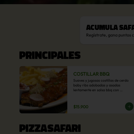
Acumula
Saf
Regístrate, gana puntos 
PRINCIPALES
COSTILLAR BBQ
Suaves y jugosas costillas de cerdo 
baby ribs adobadas y asadas 
lentamente en salsa bbq con 
acompañamiento a  elección: 
Pastelera de choclo, Quinotto, Puré 
tradicional, Puré picante, Verduras 
$15.900
salteadas, Papas parmentier, Papas 
fritas, Arroz blanco.
PIZZASAFARI