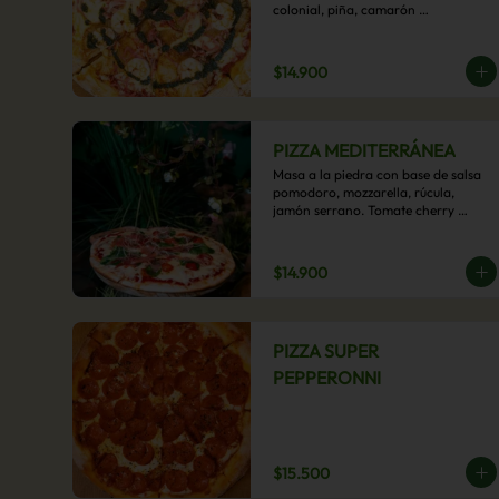
colonial, piña, camarón 
ecuatoriano, esta sabrosa pizza 
termina con un toque de pesto 
casero.
$14.900
PIZZA MEDITERRÁNEA
Masa a la piedra con base de salsa 
pomodoro, mozzarella, rúcula, 
jamón serrano. Tomate cherry 
confitado y oliva.
$14.900
PIZZA SUPER
PEPPERONNI
$15.500