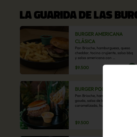
LA GUARIDA DE LAS BU
BURGER AMERICANA
CLÁSICA
Pan Brioche, hamburguesa, queso 
cheddar, tocino crujiente, salsa bbq 
y salsa americana con 
acompañamiento de papas fritas.
$9.500
BURGER POBRE
Pan Brioche, hamburguesa, queso 
gouda, salsa de la casa, cebolla 
caramelizada, huevo frito, y papa 
hilo, acompañado de papas fritas.
$9.500