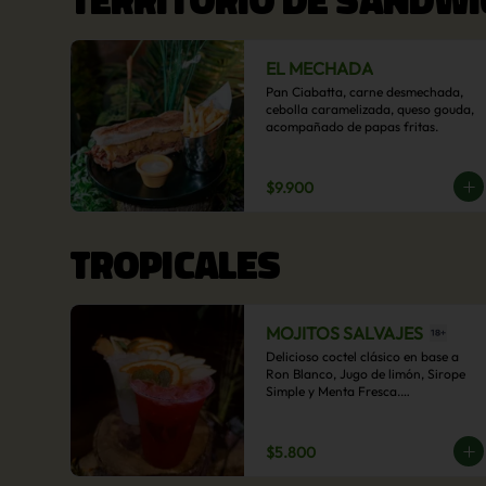
EL MECHADA
Pan Ciabatta, carne desmechada, 
cebolla caramelizada, queso gouda, 
acompañado de papas fritas.
$9.900
TROPICALES
MOJITOS SALVAJES
Delicioso coctel clásico en base a 
Ron Blanco, Jugo de limón, Sirope 
Simple y Menta Fresca.

Opcional: Frambuesa, Frutilla, Piña, 
Mango, Maracuyá, Chirimoya.
$5.800