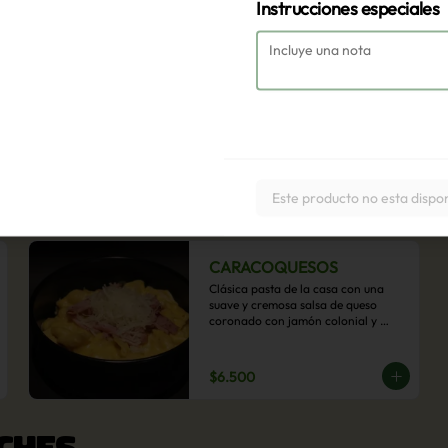
Instrucciones especiales
Este producto no esta dispo
CARACOQUESOS
Clásica pasta de la casa con una 
suave y cremosa salsa de queso 
coronado con jamón colonial y 
queso parmesano.
$6.500
CHES