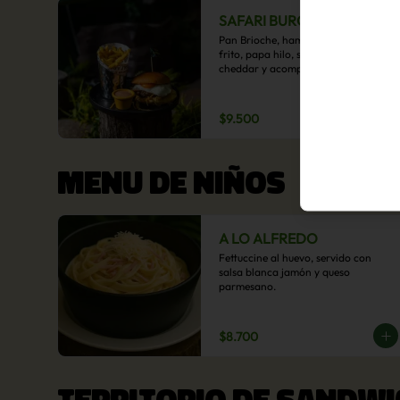
SAFARI BURGER
Pan Brioche, hamburguesa, huevo 
frito, papa hilo, salsa de queso 
cheddar y acompañamiento de 
papas fritas.
$9.500
MENU DE NIÑOS
A LO ALFREDO
Fettuccine al huevo, servido con 
salsa blanca jamón y queso 
parmesano.
$8.700
TERRITORIO DE SANDWI