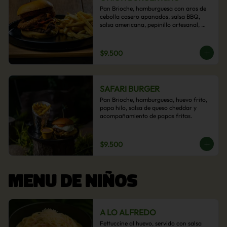
Pan Brioche, hamburguesa con aros de 
cebolla casero apanados, salsa BBQ, 
salsa americana, pepinillo artesanal, 
tocino y nuestra exquisita e imperdible 
salsa cheddar con acompañamiento de 
papas fritas.
$9.500
SAFARI BURGER
Pan Brioche, hamburguesa, huevo frito, 
papa hilo, salsa de queso cheddar y 
acompañamiento de papas fritas.
$9.500
MENU DE NIÑOS
A LO ALFREDO
Fettuccine al huevo, servido con salsa 