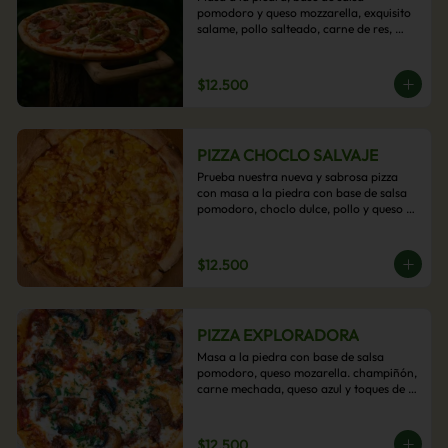
pomodoro y queso mozzarella, exquisito 
salame, pollo salteado, carne de res, 
pimientos asados y cebolla carameliza.
$12.500
PIZZA CHOCLO SALVAJE
Prueba nuestra nueva y sabrosa pizza 
con masa a la piedra con base de salsa 
pomodoro, choclo dulce, pollo y queso 
mozzarella derretido. Un sabor Salvaje
$12.500
PIZZA EXPLORADORA
Masa a la piedra con base de salsa 
pomodoro, queso mozarella. champiñón, 
carne mechada, queso azul y toques de 
perejil. ¡Explora su sabor!
$12.500