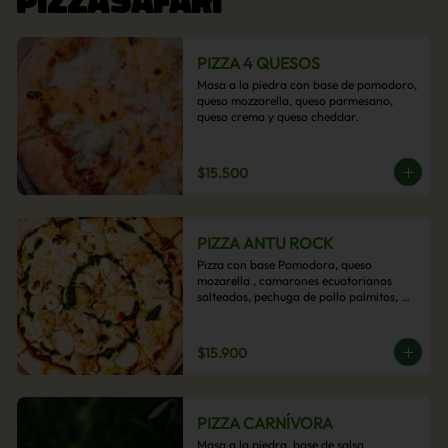
PIZZA 4 QUESOS
Masa a la piedra con base de pomodoro, 
queso mozzarella, queso parmesano, 
queso crema y queso cheddar.
$15.500
PIZZA ANTU ROCK
Pizza con base Pomodoro, queso 
mozarella , camarones ecuatorianos 
salteados, pechuga de pollo palmitos, 
queso crema, esta sabrosa pizza termina 
con un toque de pesto casero.
$15.900
PIZZA CARNÍVORA
Masa a la piedra, base de salsa 