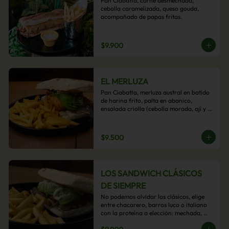
Pan Ciabatta, carne desmechada, 
cebolla caramelizada, queso gouda, 
acompañado de papas fritas.
$9.900
EL MERLUZA
Pan Ciabatta, merluza austral en batido 
de harina frito, palta en abanico, 
ensalada criolla (cebolla morada, ají y 
cilantro) y mayo acevichada con 
acompañamiento de papas fritas.
$9.500
LOS SANDWICH CLÁSICOS
DE SIEMPRE
No podemos olvidar los clásicos, elige 
entre chacarero, barros luco o italiano 
con la proteína a elección: mechada, 
pollo o hamburguesa con 