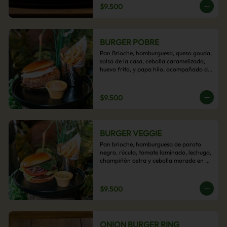
$9.500
BURGER POBRE
Pan Brioche, hamburguesa, queso gouda, 
salsa de la casa, cebolla caramelizada, 
huevo frito, y papa hilo, acompañado de 
papas fritas.
$9.500
BURGER VEGGIE
Pan brioche, hamburguesa de poroto 
negro, rúcula, tomate laminado, lechuga, 
champiñón ostra y cebolla morada en 
aros, acompañado de papas fritas.
$9.500
ONION BURGER RING