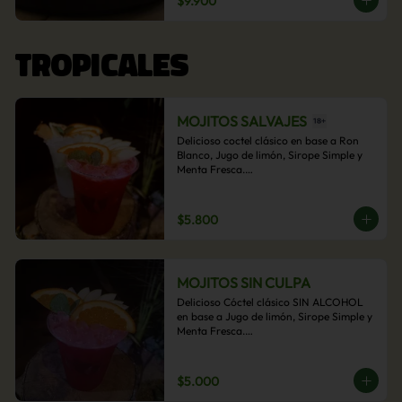
$9.900
acompañamiento de papas fritas.
TROPICALES
MOJITOS SALVAJES
Delicioso coctel clásico en base a Ron 
Blanco, Jugo de limón, Sirope Simple y 
Menta Fresca.

Opcional: Frambuesa, Frutilla, Piña, 
Mango, Maracuyá, Chirimoya.
$5.800
MOJITOS SIN CULPA
Delicioso Cóctel clásico SIN ALCOHOL 
en base a Jugo de limón, Sirope Simple y 
Menta Fresca.

Opcional: Frambuesa, Frutilla, Piña, 
Mango, Maracuyá, Chirimoya.
$5.000