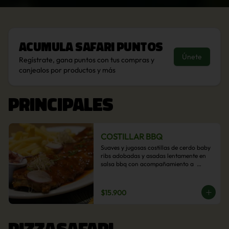
Acumula
Safari Puntos
Únete
Regístrate, gana puntos con tus compras y
canjealos por productos y más
PRINCIPALES
COSTILLAR BBQ
Suaves y jugosas costillas de cerdo baby 
ribs adobadas y asadas lentamente en 
salsa bbq con acompañamiento a  
elección: Pastelera de choclo, Quinotto, 
Puré tradicional, Puré picante, Verduras 
salteadas, Papas parmentier, Papas 
$15.900
fritas, Arroz blanco.
PIZZASAFARI