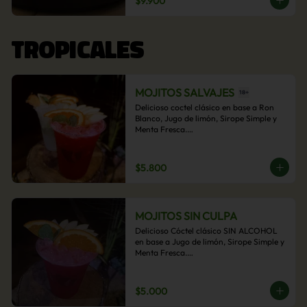
$9.900
acompañamiento de papas fritas.
TROPICALES
MOJITOS SALVAJES
Delicioso coctel clásico en base a Ron 
Blanco, Jugo de limón, Sirope Simple y 
Menta Fresca.

Opcional: Frambuesa, Frutilla, Piña, 
Mango, Maracuyá, Chirimoya.
$5.800
MOJITOS SIN CULPA
Delicioso Cóctel clásico SIN ALCOHOL 
en base a Jugo de limón, Sirope Simple y 
Menta Fresca.

Opcional: Frambuesa, Frutilla, Piña, 
Mango, Maracuyá, Chirimoya.
$5.000