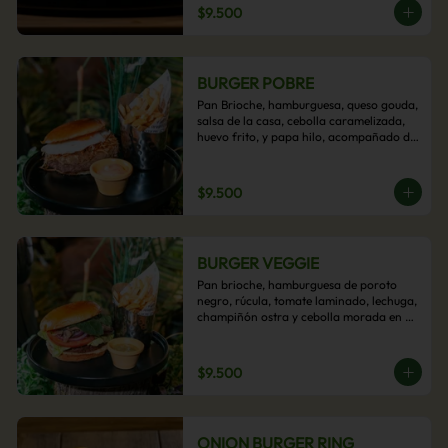
$9.500
BURGER POBRE
Pan Brioche, hamburguesa, queso gouda, 
salsa de la casa, cebolla caramelizada, 
huevo frito, y papa hilo, acompañado de 
papas fritas.
$9.500
BURGER VEGGIE
Pan brioche, hamburguesa de poroto 
negro, rúcula, tomate laminado, lechuga, 
champiñón ostra y cebolla morada en 
aros, acompañado de papas fritas.
$9.500
ONION BURGER RING