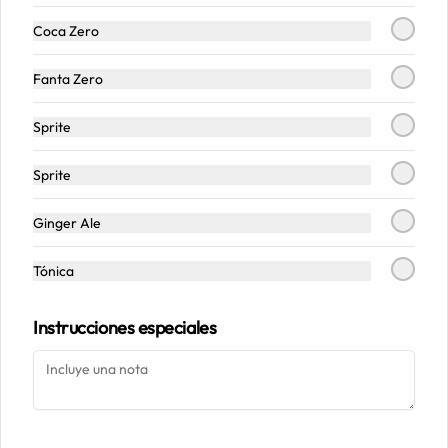
Coca Zero
Conócenos
Fanta Zero
Despacho
Sprite
Términos y condiciones
Política de privacidad
Sprite
Redes sociales
Ginger Ale
Instagram
Tónica
Facebook
Instrucciones especiales
Mi cuenta
Pedir
Iniciar sesión