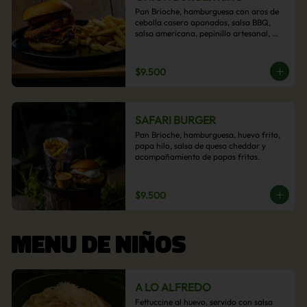
Pan Brioche, hamburguesa con aros de 
cebolla casero apanados, salsa BBQ, 
salsa americana, pepinillo artesanal, 
tocino y nuestra exquisita e imperdible 
salsa cheddar con acompañamiento de 
papas fritas.
$9.500
SAFARI BURGER
Pan Brioche, hamburguesa, huevo frito, 
papa hilo, salsa de queso cheddar y 
acompañamiento de papas fritas.
$9.500
MENU DE NIÑOS
A LO ALFREDO
Fettuccine al huevo, servido con salsa 