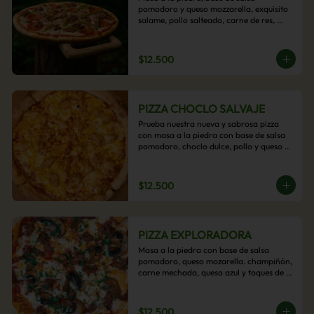
pomodoro y queso mozzarella, exquisito 
salame, pollo salteado, carne de res, 
pimientos asados y cebolla carameliza.
$12.500
PIZZA CHOCLO SALVAJE
Prueba nuestra nueva y sabrosa pizza 
con masa a la piedra con base de salsa 
pomodoro, choclo dulce, pollo y queso 
mozzarella derretido. Un sabor Salvaje
$12.500
PIZZA EXPLORADORA
Masa a la piedra con base de salsa 
pomodoro, queso mozarella. champiñón, 
carne mechada, queso azul y toques de 
perejil. ¡Explora su sabor!
$12.500