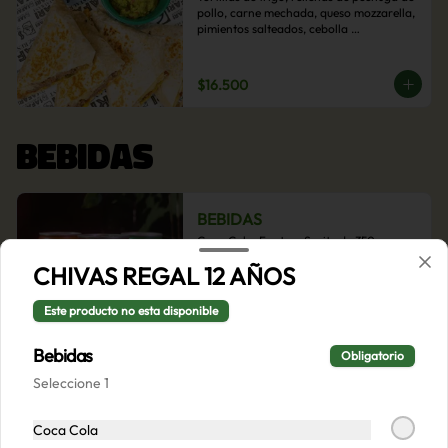
pollo, carne mechada, queso mozzarella, 
pimientos salteados, cebolla 
caramelizada y choclo. Acompañado de 
salsas de la casa.
$16.500
BEBIDAS
BEBIDAS
Coca Cola, Fanta o Sprite de 350cc
CHIVAS REGAL 12 AÑOS
Este producto no esta disponible
$2.000
Bebidas
Obligatorio
Seleccione 1
Coca Cola