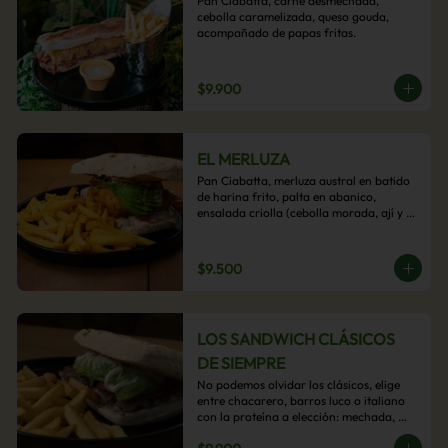
Pan Ciabatta, carne desmechada, 
cebolla caramelizada, queso gouda, 
acompañado de papas fritas.
$9.900
EL MERLUZA
Pan Ciabatta, merluza austral en batido 
de harina frito, palta en abanico, 
ensalada criolla (cebolla morada, ají y 
cilantro) y mayo acevichada con 
acompañamiento de papas fritas.
$9.500
LOS SANDWICH CLÁSICOS
DE SIEMPRE
No podemos olvidar los clásicos, elige 
entre chacarero, barros luco o italiano 
con la proteína a elección: mechada, 
pollo o hamburguesa con 