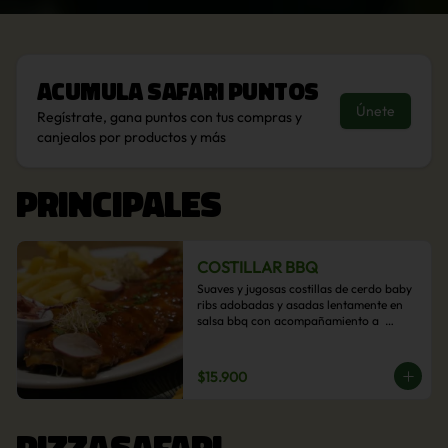
Acumula
Safari Puntos
Únete
Regístrate, gana puntos con tus compras y
canjealos por productos y más
PRINCIPALES
COSTILLAR BBQ
Suaves y jugosas costillas de cerdo baby 
ribs adobadas y asadas lentamente en 
salsa bbq con acompañamiento a  
elección: Pastelera de choclo, Quinotto, 
Puré tradicional, Puré picante, Verduras 
salteadas, Papas parmentier, Papas 
$15.900
fritas, Arroz blanco.
PIZZASAFARI