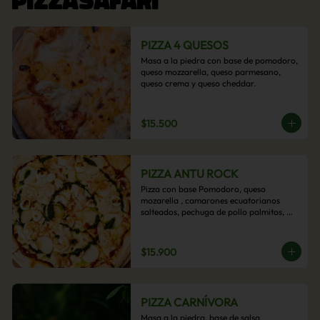
PIZZA 4 QUESOS
Masa a la piedra con base de pomodoro, 
queso mozzarella, queso parmesano, 
queso crema y queso cheddar.
$15.500
PIZZA ANTU ROCK
Pizza con base Pomodoro, queso 
mozarella , camarones ecuatorianos 
salteados, pechuga de pollo palmitos, 
queso crema, esta sabrosa pizza termina 
con un toque de pesto casero.
$15.900
PIZZA CARNÍVORA
Masa a la piedra, base de salsa 