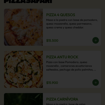
PIZZA 4 QUESOS
Masa a la piedra con base de pomodoro, 
queso mozzarella, queso parmesano, 
queso crema y queso cheddar.
$15.500
PIZZA ANTU ROCK
Pizza con base Pomodoro, queso 
mozarella , camarones ecuatorianos 
salteados, pechuga de pollo palmitos, 
queso crema, esta sabrosa pizza termina 
con un toque de pesto casero.
$15.900
PIZZA CARNÍVORA
Masa a la piedra, base de salsa 