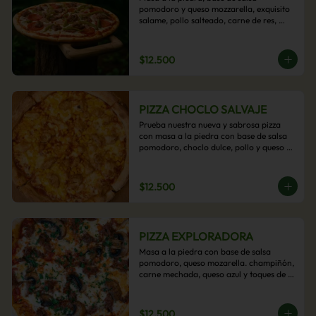
pomodoro y queso mozzarella, exquisito 
salame, pollo salteado, carne de res, 
pimientos asados y cebolla carameliza.
$12.500
PIZZA CHOCLO SALVAJE
Prueba nuestra nueva y sabrosa pizza 
con masa a la piedra con base de salsa 
pomodoro, choclo dulce, pollo y queso 
mozzarella derretido. Un sabor Salvaje
$12.500
PIZZA EXPLORADORA
Masa a la piedra con base de salsa 
pomodoro, queso mozarella. champiñón, 
carne mechada, queso azul y toques de 
perejil. ¡Explora su sabor!
$12.500