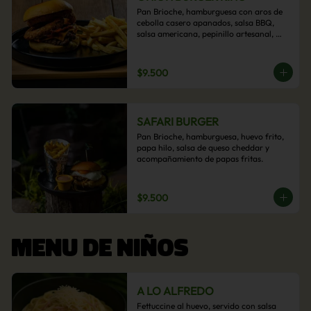
Pan Brioche, hamburguesa con aros de 
cebolla casero apanados, salsa BBQ, 
salsa americana, pepinillo artesanal, 
tocino y nuestra exquisita e imperdible 
salsa cheddar con acompañamiento de 
papas fritas.
$9.500
SAFARI BURGER
Pan Brioche, hamburguesa, huevo frito, 
papa hilo, salsa de queso cheddar y 
acompañamiento de papas fritas.
$9.500
MENU DE NIÑOS
A LO ALFREDO
Fettuccine al huevo, servido con salsa 