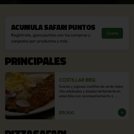
Acumula
Safari Puntos
Únete
Regístrate, gana puntos con tus compras y
canjealos por productos y más
PRINCIPALES
COSTILLAR BBQ
Suaves y jugosas costillas de cerdo baby 
ribs adobadas y asadas lentamente en 
salsa bbq con acompañamiento a  
elección: Pastelera de choclo, Quinotto, 
Puré tradicional, Puré picante, Verduras 
salteadas, Papas parmentier, Papas 
$15.900
fritas, Arroz blanco.
PIZZASAFARI