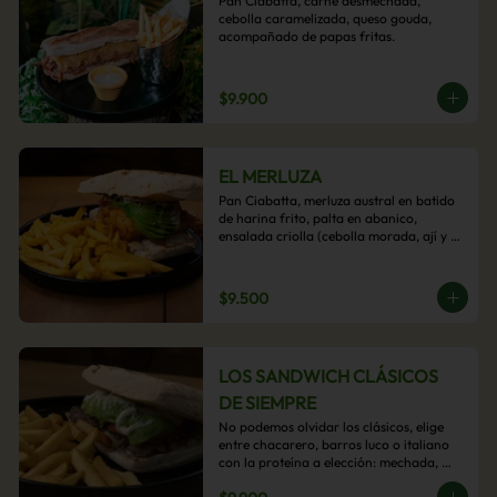
Pan Ciabatta, carne desmechada, 
cebolla caramelizada, queso gouda, 
acompañado de papas fritas.
$9.900
EL MERLUZA
Pan Ciabatta, merluza austral en batido 
de harina frito, palta en abanico, 
ensalada criolla (cebolla morada, ají y 
cilantro) y mayo acevichada con 
acompañamiento de papas fritas.
$9.500
LOS SANDWICH CLÁSICOS
DE SIEMPRE
No podemos olvidar los clásicos, elige 
entre chacarero, barros luco o italiano 
con la proteína a elección: mechada, 
pollo o hamburguesa con 