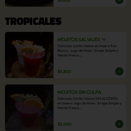
$9.900
acompañamiento de papas fritas.
TROPICALES
MOJITOS SALVAJES
Delicioso coctel clásico en base a Ron 
Blanco, Jugo de limón, Sirope Simple y 
Menta Fresca.

Opcional: Frambuesa, Frutilla, Piña, 
Mango, Maracuyá, Chirimoya.
$5.800
MOJITOS SIN CULPA
Delicioso Cóctel clásico SIN ALCOHOL 
en base a Jugo de limón, Sirope Simple y 
Menta Fresca.

Opcional: Frambuesa, Frutilla, Piña, 
Mango, Maracuyá, Chirimoya.
$5.000