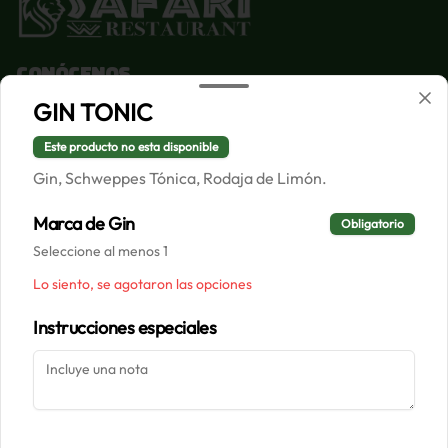
Conócenos
GIN TONIC
Despacho
Términos y condiciones
Este producto no esta disponible
Política de privacidad
Gin, Schweppes Tónica, Rodaja de Limón.
Redes sociales
Marca de Gin
Obligatorio
Seleccione al menos 1
Instagram
Lo siento, se agotaron las opciones
Facebook
Instrucciones especiales
Mi cuenta
Pedir
Iniciar sesión