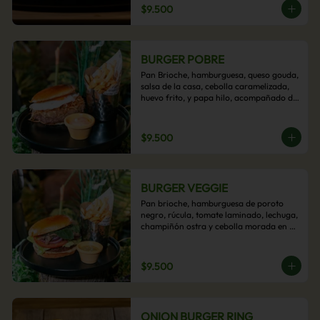
$9.500
BURGER POBRE
Pan Brioche, hamburguesa, queso gouda, 
salsa de la casa, cebolla caramelizada, 
huevo frito, y papa hilo, acompañado de 
papas fritas.
$9.500
BURGER VEGGIE
Pan brioche, hamburguesa de poroto 
negro, rúcula, tomate laminado, lechuga, 
champiñón ostra y cebolla morada en 
aros, acompañado de papas fritas.
$9.500
ONION BURGER RING