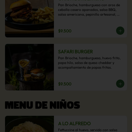
Pan Brioche, hamburguesa con aros de 
cebolla casero apanados, salsa BBQ, 
salsa americana, pepinillo artesanal, 
tocino y nuestra exquisita e imperdible 
salsa cheddar con acompañamiento de 
papas fritas.
$9.500
SAFARI BURGER
Pan Brioche, hamburguesa, huevo frito, 
papa hilo, salsa de queso cheddar y 
acompañamiento de papas fritas.
$9.500
MENU DE NIÑOS
A LO ALFREDO
Fettuccine al huevo, servido con salsa 