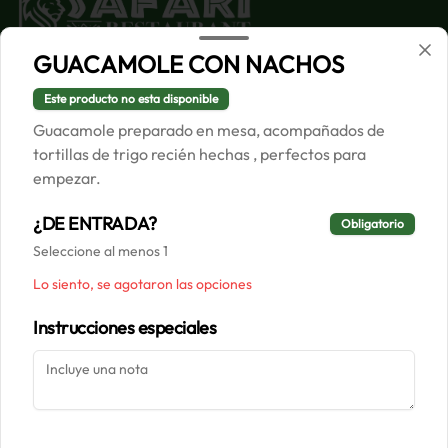
GUACAMOLE CON NACHOS
Conócenos
Este producto no esta disponible
Despacho
Guacamole preparado en mesa, acompañados de
Términos y condiciones
tortillas de trigo recién hechas , perfectos para
Política de privacidad
empezar.
Redes sociales
¿DE ENTRADA?
Obligatorio
Seleccione al menos 1
Instagram
Lo siento, se agotaron las opciones
Facebook
Instrucciones especiales
Mi cuenta
Pedir
Iniciar sesión