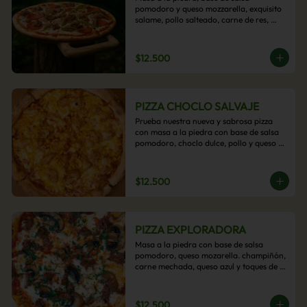
pomodoro y queso mozzarella, exquisito 
salame, pollo salteado, carne de res, 
pimientos asados y cebolla carameliza.
$12.500
PIZZA CHOCLO SALVAJE
Prueba nuestra nueva y sabrosa pizza 
con masa a la piedra con base de salsa 
pomodoro, choclo dulce, pollo y queso 
mozzarella derretido. Un sabor Salvaje
$12.500
PIZZA EXPLORADORA
Masa a la piedra con base de salsa 
pomodoro, queso mozarella. champiñón, 
carne mechada, queso azul y toques de 
perejil. ¡Explora su sabor!
$12.500