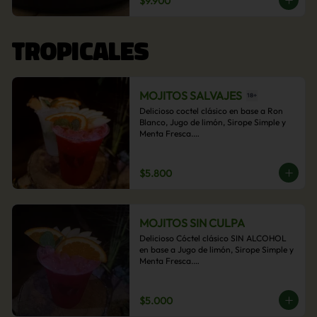
$9.900
acompañamiento de papas fritas.
TROPICALES
MOJITOS SALVAJES
Delicioso coctel clásico en base a Ron 
Blanco, Jugo de limón, Sirope Simple y 
Menta Fresca.

Opcional: Frambuesa, Frutilla, Piña, 
Mango, Maracuyá, Chirimoya.
$5.800
MOJITOS SIN CULPA
Delicioso Cóctel clásico SIN ALCOHOL 
en base a Jugo de limón, Sirope Simple y 
Menta Fresca.

Opcional: Frambuesa, Frutilla, Piña, 
Mango, Maracuyá, Chirimoya.
$5.000