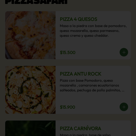
PIZZA 4 QUESOS
Masa a la piedra con base de pomodoro, 
queso mozzarella, queso parmesano, 
queso crema y queso cheddar.
$15.500
PIZZA ANTU ROCK
Pizza con base Pomodoro, queso 
mozarella , camarones ecuatorianos 
salteados, pechuga de pollo palmitos, 
queso crema, esta sabrosa pizza termina 
con un toque de pesto casero.
$15.900
PIZZA CARNÍVORA
Masa a la piedra, base de salsa 