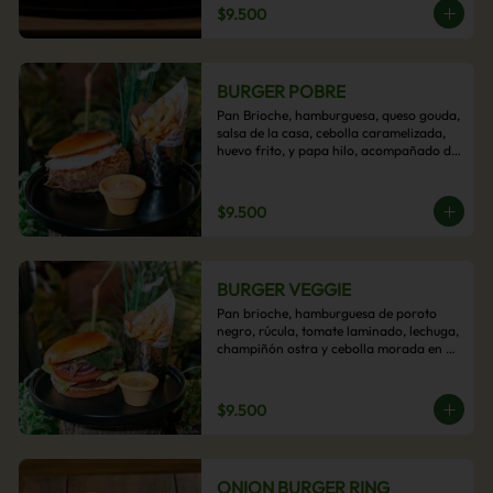
$9.500
BURGER POBRE
Pan Brioche, hamburguesa, queso gouda, 
salsa de la casa, cebolla caramelizada, 
huevo frito, y papa hilo, acompañado de 
papas fritas.
$9.500
BURGER VEGGIE
Pan brioche, hamburguesa de poroto 
negro, rúcula, tomate laminado, lechuga, 
champiñón ostra y cebolla morada en 
aros, acompañado de papas fritas.
$9.500
ONION BURGER RING