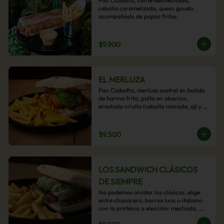
Pan Ciabatta, carne desmechada, 
cebolla caramelizada, queso gouda, 
acompañado de papas fritas.
$9.900
EL MERLUZA
Pan Ciabatta, merluza austral en batido 
de harina frito, palta en abanico, 
ensalada criolla (cebolla morada, ají y 
cilantro) y mayo acevichada con 
acompañamiento de papas fritas.
$9.500
LOS SANDWICH CLÁSICOS
DE SIEMPRE
No podemos olvidar los clásicos, elige 
entre chacarero, barros luco o italiano 
con la proteína a elección: mechada, 
pollo o hamburguesa con 