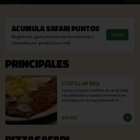
Acumula
Safari Puntos
Únete
Regístrate, gana puntos con tus compras y
canjealos por productos y más
PRINCIPALES
COSTILLAR BBQ
Suaves y jugosas costillas de cerdo baby 
ribs adobadas y asadas lentamente en 
salsa bbq con acompañamiento a  
elección: Pastelera de choclo, Quinotto, 
Puré tradicional, Puré picante, Verduras 
salteadas, Papas parmentier, Papas 
$15.900
fritas, Arroz blanco.
PIZZASAFARI