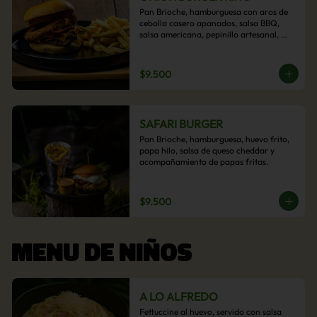
Pan Brioche, hamburguesa con aros de 
cebolla casero apanados, salsa BBQ, 
salsa americana, pepinillo artesanal, 
tocino y nuestra exquisita e imperdible 
salsa cheddar con acompañamiento de 
papas fritas.
$9.500
SAFARI BURGER
Pan Brioche, hamburguesa, huevo frito, 
papa hilo, salsa de queso cheddar y 
acompañamiento de papas fritas.
$9.500
MENU DE NIÑOS
A LO ALFREDO
Fettuccine al huevo, servido con salsa 