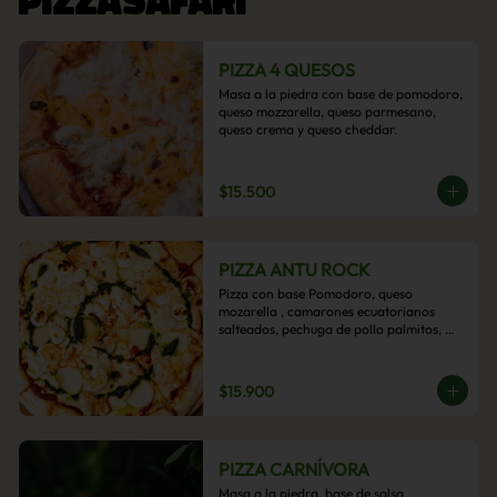
PIZZA 4 QUESOS
Masa a la piedra con base de pomodoro, 
queso mozzarella, queso parmesano, 
queso crema y queso cheddar.
$15.500
PIZZA ANTU ROCK
Pizza con base Pomodoro, queso 
mozarella , camarones ecuatorianos 
salteados, pechuga de pollo palmitos, 
queso crema, esta sabrosa pizza termina 
con un toque de pesto casero.
$15.900
PIZZA CARNÍVORA
Masa a la piedra, base de salsa 