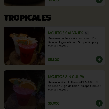
$9.900
acompañamiento de papas fritas.
TROPICALES
MOJITOS SALVAJES
Delicioso coctel clásico en base a Ron 
Blanco, Jugo de limón, Sirope Simple y 
Menta Fresca.

Opcional: Frambuesa, Frutilla, Piña, 
Mango, Maracuyá, Chirimoya.
$5.800
MOJITOS SIN CULPA
Delicioso Cóctel clásico SIN ALCOHOL 
en base a Jugo de limón, Sirope Simple y 
Menta Fresca.

Opcional: Frambuesa, Frutilla, Piña, 
Mango, Maracuyá, Chirimoya.
$5.000