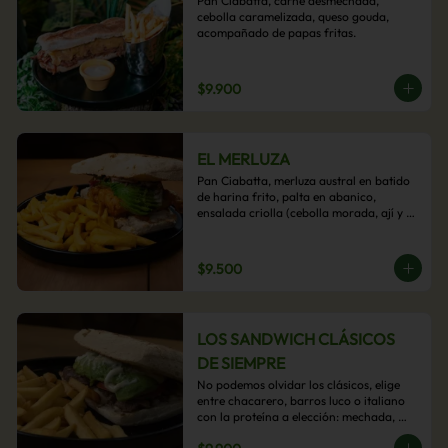
Pan Ciabatta, carne desmechada, 
cebolla caramelizada, queso gouda, 
acompañado de papas fritas.
$9.900
EL MERLUZA
Pan Ciabatta, merluza austral en batido 
de harina frito, palta en abanico, 
ensalada criolla (cebolla morada, ají y 
cilantro) y mayo acevichada con 
acompañamiento de papas fritas.
$9.500
LOS SANDWICH CLÁSICOS
DE SIEMPRE
No podemos olvidar los clásicos, elige 
entre chacarero, barros luco o italiano 
con la proteína a elección: mechada, 
pollo o hamburguesa con 