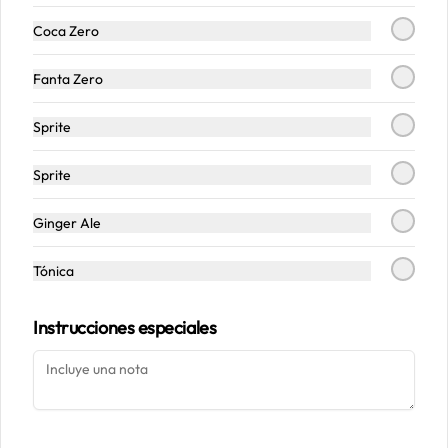
Coca Zero
Conócenos
Fanta Zero
Despacho
Sprite
Términos y condiciones
Política de privacidad
Sprite
Redes sociales
Ginger Ale
Instagram
Tónica
Facebook
Instrucciones especiales
Mi cuenta
Pedir
Iniciar sesión