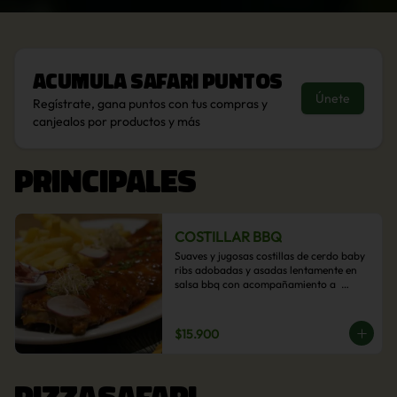
Acumula
Safari Puntos
Únete
Regístrate, gana puntos con tus compras y
canjealos por productos y más
PRINCIPALES
COSTILLAR BBQ
Suaves y jugosas costillas de cerdo baby 
ribs adobadas y asadas lentamente en 
salsa bbq con acompañamiento a  
elección: Pastelera de choclo, Quinotto, 
Puré tradicional, Puré picante, Verduras 
salteadas, Papas parmentier, Papas 
$15.900
fritas, Arroz blanco.
PIZZASAFARI