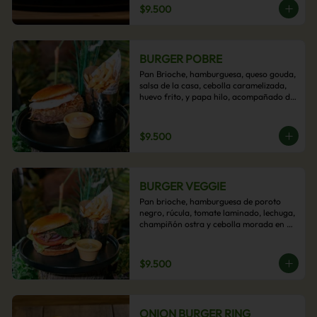
$9.500
BURGER POBRE
Pan Brioche, hamburguesa, queso gouda, 
salsa de la casa, cebolla caramelizada, 
huevo frito, y papa hilo, acompañado de 
papas fritas.
$9.500
BURGER VEGGIE
Pan brioche, hamburguesa de poroto 
negro, rúcula, tomate laminado, lechuga, 
champiñón ostra y cebolla morada en 
aros, acompañado de papas fritas.
$9.500
ONION BURGER RING