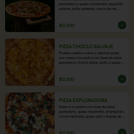
pomodoro y queso mozzarella, exquisito 
salame, pollo salteado, carne de res, 
pimientos asados y cebolla carameliza.
$12.500
PIZZA CHOCLO SALVAJE
Prueba nuestra nueva y sabrosa pizza 
con masa a la piedra con base de salsa 
pomodoro, choclo dulce, pollo y queso 
mozzarella derretido. Un sabor Salvaje
$12.500
PIZZA EXPLORADORA
Masa a la piedra con base de salsa 
pomodoro, queso mozarella. champiñón, 
carne mechada, queso azul y toques de 
perejil. ¡Explora su sabor!
$12.500