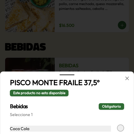
pollo, carne mechada, queso mozzarella, 
pimientos salteados, cebolla 
caramelizada y choclo. Acompañado de 
salsas de la casa.
$16.500
BEBIDAS
BEBIDAS
Coca Cola, Fanta o Sprite de 350cc
PISCO MONTE FRAILE 37,5º
Este producto no esta disponible
$2.000
Bebidas
Obligatorio
Seleccione 1
Coca Cola