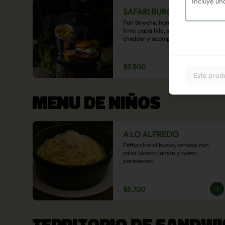
SAFARI BURGER
Pan Brioche, hamburguesa, huevo 
frito, papa hilo, salsa de queso 
cheddar y acompañamiento de 
papas fritas.
$9.500
Este prod
MENU DE NIÑOS
A LO ALFREDO
Fettuccine al huevo, servido con 
salsa blanca jamón y queso 
parmesano.
$8.700
TERRITORIO DE SANDWI