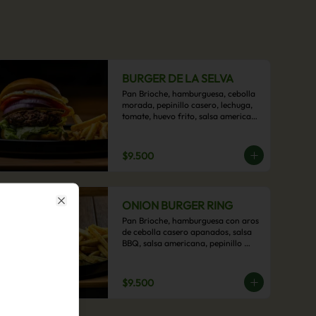
BURGER DE LA SELVA
Pan Brioche, hamburguesa, cebolla 
morada, pepinillo casero, lechuga, 
tomate, huevo frito, salsa americana 
con acompañamiento de papas 
fritas.
$9.500
ONION BURGER RING
Close
Pan Brioche, hamburguesa con aros 
de cebolla casero apanados, salsa 
BBQ, salsa americana, pepinillo 
artesanal, tocino y nuestra exquisita 
e imperdible salsa cheddar con 
acompañamiento de papas fritas.
$9.500