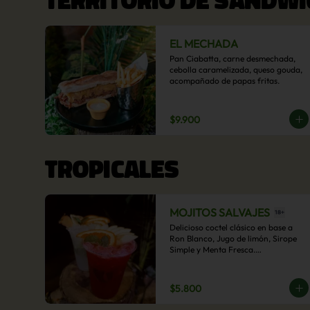
EL MECHADA
Pan Ciabatta, carne desmechada, 
cebolla caramelizada, queso gouda, 
acompañado de papas fritas.
$9.900
TROPICALES
MOJITOS SALVAJES
Delicioso coctel clásico en base a 
Ron Blanco, Jugo de limón, Sirope 
Simple y Menta Fresca.

Opcional: Frambuesa, Frutilla, Piña, 
Mango, Maracuyá, Chirimoya.
$5.800