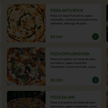
PIZZA ANTU ROCK
Pizza con base Pomodoro, queso 
mozarella , camarones ecuatorianos 
salteados, pechuga de pollo 
palmitos, queso crema, esta sabrosa 
pizza termina con un toque de pesto 
casero.
$15.900
PIZZA EXPLORADORA
Masa a la piedra con base de salsa 
pomodoro, queso mozarella. 
champiñón, carne mechada, queso 
azul y toques de perejil. ¡Explora su 
sabor!
$12.500
PIZZA KAJARI
Masa a la piedra con base de salsa 
pomodoro, queso mozzarella, carne 