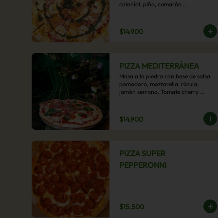
colonial, piña, camarón 
ecuatoriano, esta sabrosa pizza 
termina con un toque de pesto 
casero.
$14.900
PIZZA MEDITERRÁNEA
Masa a la piedra con base de salsa 
pomodoro, mozzarella, rúcula, 
jamón serrano. Tomate cherry 
confitado y oliva.
$14.900
PIZZA SUPER
PEPPERONNI
$15.500