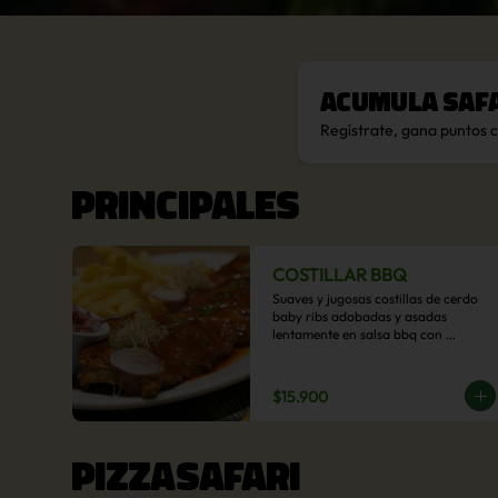
Acumula
Saf
Regístrate, gana puntos 
PRINCIPALES
COSTILLAR BBQ
Suaves y jugosas costillas de cerdo 
baby ribs adobadas y asadas 
lentamente en salsa bbq con 
acompañamiento a  elección: 
Pastelera de choclo, Quinotto, Puré 
tradicional, Puré picante, Verduras 
$15.900
salteadas, Papas parmentier, Papas 
fritas, Arroz blanco.
PIZZASAFARI