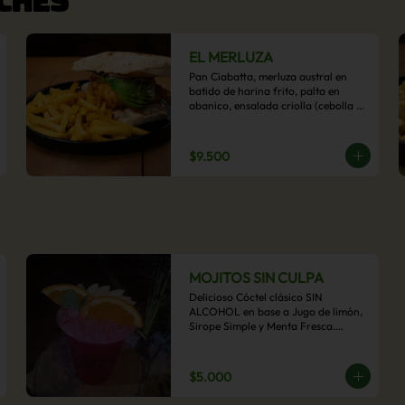
EL MERLUZA
Pan Ciabatta, merluza austral en 
batido de harina frito, palta en 
abanico, ensalada criolla (cebolla 
morada, ají y cilantro) y mayo 
acevichada con acompañamiento 
de papas fritas.
$9.500
MOJITOS SIN CULPA
Delicioso Cóctel clásico SIN 
ALCOHOL en base a Jugo de limón, 
Sirope Simple y Menta Fresca.

Opcional: Frambuesa, Frutilla, Piña, 
Mango, Maracuyá, Chirimoya.
$5.000