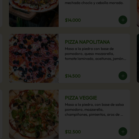
mechada choclo y cebolla morada.
$14.000
PIZZA NAPOLITANA
Masa a la piedra con base de 
pomodoro, queso mozzarella, 
tomate laminado, aceitunas, jamón 
colonial, orégano y aceite de oliva.
$14.500
PIZZA VEGGIE
Masa a la piedra, con base de salsa 
pomodoro, mozzarella, 
champiñones, pimientos, aros de 
cebolla, cherry confitado y aceituna.
$12.500