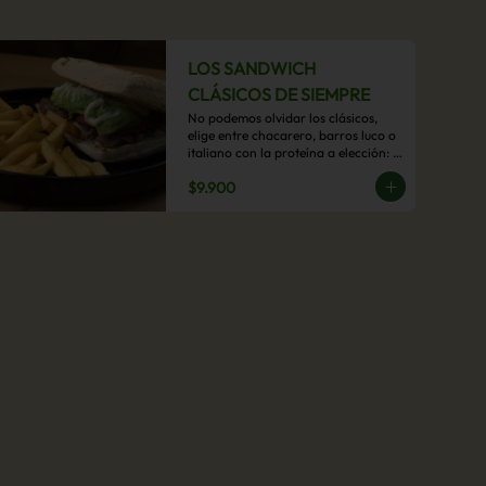
LOS SANDWICH
CLÁSICOS DE SIEMPRE
No podemos olvidar los clásicos, 
elige entre chacarero, barros luco o 
italiano con la proteína a elección: 
mechada, pollo o hamburguesa con 
$9.900
acompañamiento de papas fritas.