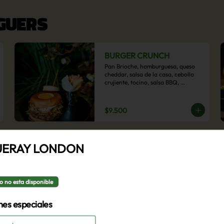
RGUERS
BURGER CRUNCH
Pan Brioche, hamburguesa, queso 
cheddar, salsa de la casa, cebolla 
crujiente, tocino, salsa BBQ, 
acompañado de papas fritas
$9.500
BURGER VEGGIE
ERAY LONDON
Pan brioche, hamburguesa de 
poroto negro, rúcula, tomate 
laminado, lechuga, champiñón ostra 
y cebolla morada en aros, 
o no esta disponible
acompañado de papas fritas.
$9.500
nes especiales