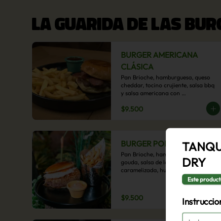
LA GUARIDA DE LAS BU
BURGER AMERICANA
CLÁSICA
Pan Brioche, hamburguesa, queso 
cheddar, tocino crujiente, salsa bbq 
y salsa americana con 
acompañamiento de papas fritas.
$9.500
BURGER POBRE
TANQU
Pan Brioche, hamburguesa, queso 
DRY
gouda, salsa de la casa, cebolla 
caramelizada, huevo frito, y papa 
hilo, acompañado de papas fritas.
Este product
$9.500
Instruccio