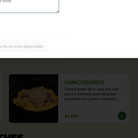
ucto no esta disponible
CARACOQUESOS
Clásica pasta de la casa con una 
suave y cremosa salsa de queso 
coronado con jamón colonial y 
queso parmesano.
$6.500
CHES