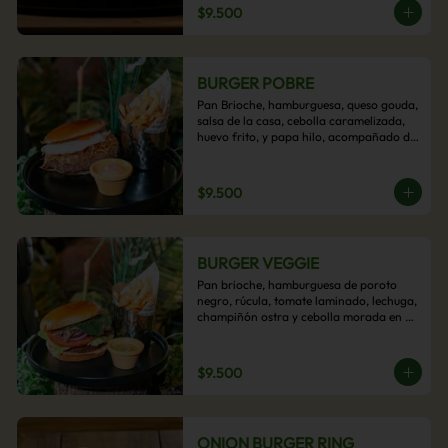
$9.500
BURGER POBRE
Pan Brioche, hamburguesa, queso gouda, 
salsa de la casa, cebolla caramelizada, 
huevo frito, y papa hilo, acompañado de 
papas fritas.
$9.500
BURGER VEGGIE
Pan brioche, hamburguesa de poroto 
negro, rúcula, tomate laminado, lechuga, 
champiñón ostra y cebolla morada en 
aros, acompañado de papas fritas.
$9.500
ONION BURGER RING