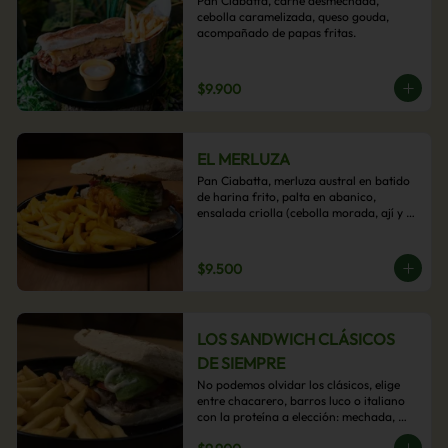
Pan Ciabatta, carne desmechada, 
cebolla caramelizada, queso gouda, 
acompañado de papas fritas.
$9.900
EL MERLUZA
Pan Ciabatta, merluza austral en batido 
de harina frito, palta en abanico, 
ensalada criolla (cebolla morada, ají y 
cilantro) y mayo acevichada con 
acompañamiento de papas fritas.
$9.500
LOS SANDWICH CLÁSICOS
DE SIEMPRE
No podemos olvidar los clásicos, elige 
entre chacarero, barros luco o italiano 
con la proteína a elección: mechada, 
pollo o hamburguesa con 