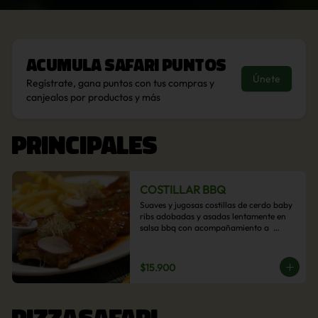
Acumula
Safari Puntos
Únete
Regístrate, gana puntos con tus compras y
canjealos por productos y más
PRINCIPALES
COSTILLAR BBQ
Suaves y jugosas costillas de cerdo baby 
ribs adobadas y asadas lentamente en 
salsa bbq con acompañamiento a  
elección: Pastelera de choclo, Quinotto, 
Puré tradicional, Puré picante, Verduras 
salteadas, Papas parmentier, Papas 
$15.900
fritas, Arroz blanco.
PIZZASAFARI