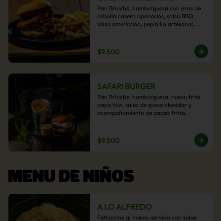
Pan Brioche, hamburguesa con aros de 
cebolla casero apanados, salsa BBQ, 
salsa americana, pepinillo artesanal, 
tocino y nuestra exquisita e imperdible 
salsa cheddar con acompañamiento de 
papas fritas.
$9.500
SAFARI BURGER
Pan Brioche, hamburguesa, huevo frito, 
papa hilo, salsa de queso cheddar y 
acompañamiento de papas fritas.
$9.500
MENU DE NIÑOS
A LO ALFREDO
Fettuccine al huevo, servido con salsa 