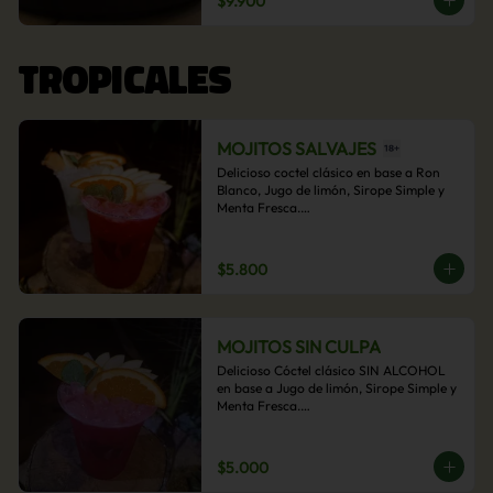
$9.900
acompañamiento de papas fritas.
TROPICALES
MOJITOS SALVAJES
Delicioso coctel clásico en base a Ron 
Blanco, Jugo de limón, Sirope Simple y 
Menta Fresca.

Opcional: Frambuesa, Frutilla, Piña, 
Mango, Maracuyá, Chirimoya.
$5.800
MOJITOS SIN CULPA
Delicioso Cóctel clásico SIN ALCOHOL 
en base a Jugo de limón, Sirope Simple y 
Menta Fresca.

Opcional: Frambuesa, Frutilla, Piña, 
Mango, Maracuyá, Chirimoya.
$5.000