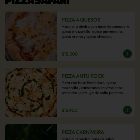
PIZZA 4 QUESOS
Masa a la piedra con base de pomodoro, 
queso mozzarella, queso parmesano, 
queso crema y queso cheddar.
$15.500
PIZZA ANTU ROCK
Pizza con base Pomodoro, queso 
mozarella , camarones ecuatorianos 
salteados, pechuga de pollo palmitos, 
queso crema, esta sabrosa pizza termina 
con un toque de pesto casero.
$15.900
PIZZA CARNÍVORA
Masa a la piedra, base de salsa 