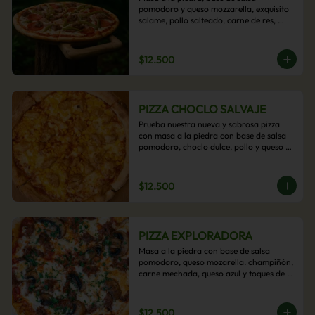
pomodoro y queso mozzarella, exquisito 
salame, pollo salteado, carne de res, 
pimientos asados y cebolla carameliza.
$12.500
PIZZA CHOCLO SALVAJE
Prueba nuestra nueva y sabrosa pizza 
con masa a la piedra con base de salsa 
pomodoro, choclo dulce, pollo y queso 
mozzarella derretido. Un sabor Salvaje
$12.500
PIZZA EXPLORADORA
Masa a la piedra con base de salsa 
pomodoro, queso mozarella. champiñón, 
carne mechada, queso azul y toques de 
perejil. ¡Explora su sabor!
$12.500