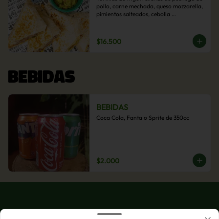
pollo, carne mechada, queso mozzarella, 
pimientos salteados, cebolla 
caramelizada y choclo. Acompañado de 
salsas de la casa.
$16.500
BEBIDAS
BEBIDAS
Coca Cola, Fanta o Sprite de 350cc
$2.000