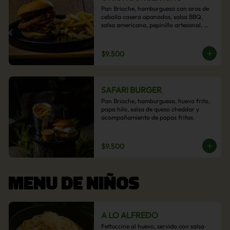
Pan Brioche, hamburguesa con aros de 
cebolla casero apanados, salsa BBQ, 
salsa americana, pepinillo artesanal, 
tocino y nuestra exquisita e imperdible 
salsa cheddar con acompañamiento de 
papas fritas.
$9.500
SAFARI BURGER
Pan Brioche, hamburguesa, huevo frito, 
papa hilo, salsa de queso cheddar y 
acompañamiento de papas fritas.
$9.500
MENU DE NIÑOS
A LO ALFREDO
Fettuccine al huevo, servido con salsa 