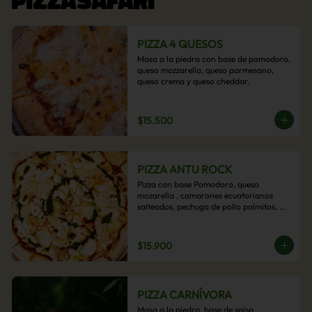
PIZZA 4 QUESOS
Masa a la piedra con base de pomodoro, 
queso mozzarella, queso parmesano, 
queso crema y queso cheddar.
$15.500
PIZZA ANTU ROCK
Pizza con base Pomodoro, queso 
mozarella , camarones ecuatorianos 
salteados, pechuga de pollo palmitos, 
queso crema, esta sabrosa pizza termina 
con un toque de pesto casero.
$15.900
PIZZA CARNÍVORA
Masa a la piedra, base de salsa 