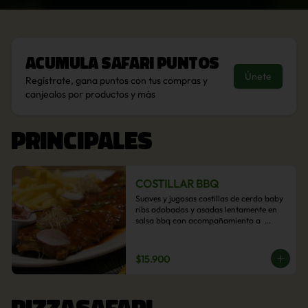
Acumula
Safari Puntos
Únete
Regístrate, gana puntos con tus compras y
canjealos por productos y más
PRINCIPALES
COSTILLAR BBQ
Suaves y jugosas costillas de cerdo baby 
ribs adobadas y asadas lentamente en 
salsa bbq con acompañamiento a  
elección: Pastelera de choclo, Quinotto, 
Puré tradicional, Puré picante, Verduras 
salteadas, Papas parmentier, Papas 
$15.900
fritas, Arroz blanco.
PIZZASAFARI