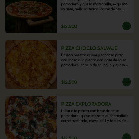
pomodoro y queso mozzarella, exquisito 
salame, pollo salteado, carne de res, 
pimientos asados y cebolla carameliza.
$12.500
PIZZA CHOCLO SALVAJE
Prueba nuestra nueva y sabrosa pizza 
con masa a la piedra con base de salsa 
pomodoro, choclo dulce, pollo y queso 
mozzarella derretido. Un sabor Salvaje
$12.500
PIZZA EXPLORADORA
Masa a la piedra con base de salsa 
pomodoro, queso mozarella. champiñón, 
carne mechada, queso azul y toques de 
perejil. ¡Explora su sabor!
$12.500