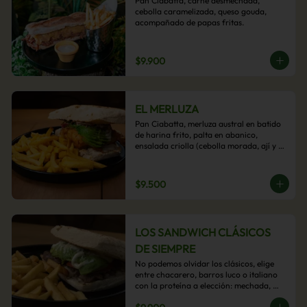
Pan Ciabatta, carne desmechada, 
cebolla caramelizada, queso gouda, 
acompañado de papas fritas.
$9.900
EL MERLUZA
Pan Ciabatta, merluza austral en batido 
de harina frito, palta en abanico, 
ensalada criolla (cebolla morada, ají y 
cilantro) y mayo acevichada con 
acompañamiento de papas fritas.
$9.500
LOS SANDWICH CLÁSICOS
DE SIEMPRE
No podemos olvidar los clásicos, elige 
entre chacarero, barros luco o italiano 
con la proteína a elección: mechada, 
pollo o hamburguesa con 