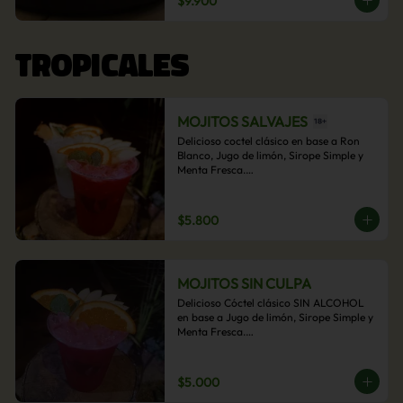
$9.900
acompañamiento de papas fritas.
TROPICALES
MOJITOS SALVAJES
Delicioso coctel clásico en base a Ron 
Blanco, Jugo de limón, Sirope Simple y 
Menta Fresca.

Opcional: Frambuesa, Frutilla, Piña, 
Mango, Maracuyá, Chirimoya.
$5.800
MOJITOS SIN CULPA
Delicioso Cóctel clásico SIN ALCOHOL 
en base a Jugo de limón, Sirope Simple y 
Menta Fresca.

Opcional: Frambuesa, Frutilla, Piña, 
Mango, Maracuyá, Chirimoya.
$5.000