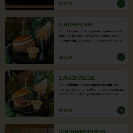
$9.500
BURGER POBRE
Pan Brioche, hamburguesa, queso gouda, 
salsa de la casa, cebolla caramelizada, 
huevo frito, y papa hilo, acompañado de 
papas fritas.
$9.500
BURGER VEGGIE
Pan brioche, hamburguesa de poroto 
negro, rúcula, tomate laminado, lechuga, 
champiñón ostra y cebolla morada en 
aros, acompañado de papas fritas.
$9.500
ONION BURGER RING