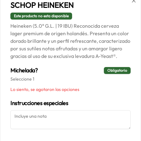
SCHOP HEINEKEN
Este producto no esta disponible
Conócenos
Heineken (5.0° G.L. | 19 IBU) Reconocida cerveza
lager premium de origen holandés. Presenta un color
Despacho
dorado brillante y un perfil refrescante, caracterizado
Términos y condiciones
por sus sutiles notas afrutadas y un amargor ligero
Política de privacidad
gracias al uso de su exclusiva levadura A-Yeast®.
Redes sociales
Michelada?
Obligatorio
Seleccione 1
Instagram
Lo siento, se agotaron las opciones
Facebook
Instrucciones especiales
Mi cuenta
Pedir
Iniciar sesión