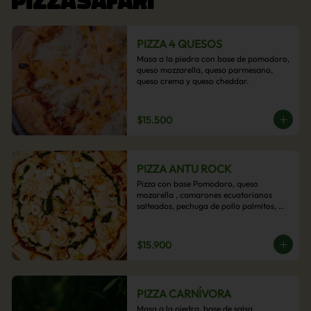
PIZZA 4 QUESOS
Masa a la piedra con base de pomodoro, 
queso mozzarella, queso parmesano, 
queso crema y queso cheddar.
$15.500
PIZZA ANTU ROCK
Pizza con base Pomodoro, queso 
mozarella , camarones ecuatorianos 
salteados, pechuga de pollo palmitos, 
queso crema, esta sabrosa pizza termina 
con un toque de pesto casero.
$15.900
PIZZA CARNÍVORA
Masa a la piedra, base de salsa 