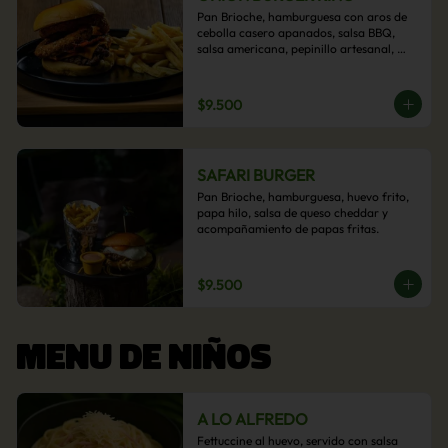
Pan Brioche, hamburguesa con aros de 
cebolla casero apanados, salsa BBQ, 
salsa americana, pepinillo artesanal, 
tocino y nuestra exquisita e imperdible 
salsa cheddar con acompañamiento de 
papas fritas.
$9.500
SAFARI BURGER
Pan Brioche, hamburguesa, huevo frito, 
papa hilo, salsa de queso cheddar y 
acompañamiento de papas fritas.
$9.500
MENU DE NIÑOS
A LO ALFREDO
Fettuccine al huevo, servido con salsa 