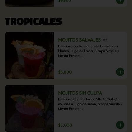
$9.900
acompañamiento de papas fritas.
TROPICALES
MOJITOS SALVAJES
Delicioso coctel clásico en base a Ron 
Blanco, Jugo de limón, Sirope Simple y 
Menta Fresca.

Opcional: Frambuesa, Frutilla, Piña, 
Mango, Maracuyá, Chirimoya.
$5.800
MOJITOS SIN CULPA
Delicioso Cóctel clásico SIN ALCOHOL 
en base a Jugo de limón, Sirope Simple y 
Menta Fresca.

Opcional: Frambuesa, Frutilla, Piña, 
Mango, Maracuyá, Chirimoya.
$5.000