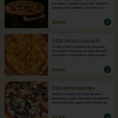
pomodoro y queso mozzarella, exquisito 
salame, pollo salteado, carne de res, 
pimientos asados y cebolla carameliza.
$12.500
PIZZA CHOCLO SALVAJE
Prueba nuestra nueva y sabrosa pizza 
con masa a la piedra con base de salsa 
pomodoro, choclo dulce, pollo y queso 
mozzarella derretido. Un sabor Salvaje
$12.500
PIZZA EXPLORADORA
Masa a la piedra con base de salsa 
pomodoro, queso mozarella. champiñón, 
carne mechada, queso azul y toques de 
perejil. ¡Explora su sabor!
$12.500