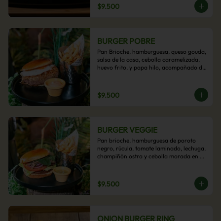
$9.500
BURGER POBRE
Pan Brioche, hamburguesa, queso gouda, 
salsa de la casa, cebolla caramelizada, 
huevo frito, y papa hilo, acompañado de 
papas fritas.
$9.500
BURGER VEGGIE
Pan brioche, hamburguesa de poroto 
negro, rúcula, tomate laminado, lechuga, 
champiñón ostra y cebolla morada en 
aros, acompañado de papas fritas.
$9.500
ONION BURGER RING