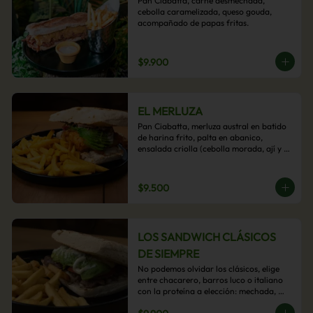
Pan Ciabatta, carne desmechada, 
cebolla caramelizada, queso gouda, 
acompañado de papas fritas.
$9.900
EL MERLUZA
Pan Ciabatta, merluza austral en batido 
de harina frito, palta en abanico, 
ensalada criolla (cebolla morada, ají y 
cilantro) y mayo acevichada con 
acompañamiento de papas fritas.
$9.500
LOS SANDWICH CLÁSICOS
DE SIEMPRE
No podemos olvidar los clásicos, elige 
entre chacarero, barros luco o italiano 
con la proteína a elección: mechada, 
pollo o hamburguesa con 