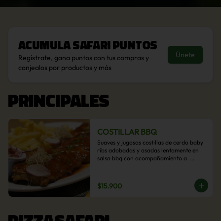
Acumula
Safari Puntos
Únete
Regístrate, gana puntos con tus compras y
canjealos por productos y más
PRINCIPALES
COSTILLAR BBQ
Suaves y jugosas costillas de cerdo baby 
ribs adobadas y asadas lentamente en 
salsa bbq con acompañamiento a  
elección: Pastelera de choclo, Quinotto, 
Puré tradicional, Puré picante, Verduras 
salteadas, Papas parmentier, Papas 
$15.900
fritas, Arroz blanco.
PIZZASAFARI