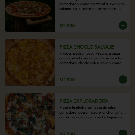
pomodoro y queso mozzarella, exquisito 
salame, pollo salteado, carne de res, 
pimientos asados y cebolla carameliza.
$12.500
PIZZA CHOCLO SALVAJE
Prueba nuestra nueva y sabrosa pizza 
con masa a la piedra con base de salsa 
pomodoro, choclo dulce, pollo y queso 
mozzarella derretido. Un sabor Salvaje
$12.500
PIZZA EXPLORADORA
Masa a la piedra con base de salsa 
pomodoro, queso mozarella. champiñón, 
carne mechada, queso azul y toques de 
perejil. ¡Explora su sabor!
$12.500