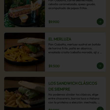
Pan Ciabatta, carne desmechada, 
cebolla caramelizada, queso gouda, 
acompañado de papas fritas.
$9.900
EL MERLUZA
Pan Ciabatta, merluza austral en batido 
de harina frito, palta en abanico, 
ensalada criolla (cebolla morada, ají y 
cilantro) y mayo acevichada con 
acompañamiento de papas fritas.
$9.500
LOS SANDWICH CLÁSICOS
DE SIEMPRE
No podemos olvidar los clásicos, elige 
entre chacarero, barros luco o italiano 
con la proteína a elección: mechada, 
pollo o hamburguesa con 