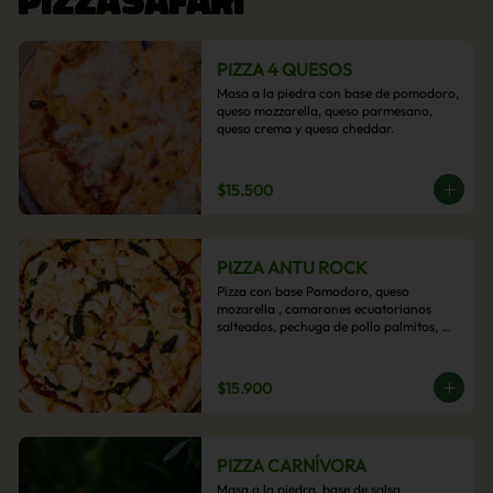
PIZZA 4 QUESOS
Masa a la piedra con base de pomodoro, 
queso mozzarella, queso parmesano, 
queso crema y queso cheddar.
$15.500
PIZZA ANTU ROCK
Pizza con base Pomodoro, queso 
mozarella , camarones ecuatorianos 
salteados, pechuga de pollo palmitos, 
queso crema, esta sabrosa pizza termina 
con un toque de pesto casero.
$15.900
PIZZA CARNÍVORA
Masa a la piedra, base de salsa 