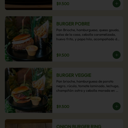
$9.500
BURGER POBRE
Pan Brioche, hamburguesa, queso gouda, 
salsa de la casa, cebolla caramelizada, 
huevo frito, y papa hilo, acompañado de 
papas fritas.
$9.500
BURGER VEGGIE
Pan brioche, hamburguesa de poroto 
negro, rúcula, tomate laminado, lechuga, 
champiñón ostra y cebolla morada en 
aros, acompañado de papas fritas.
$9.500
ONION BURGER RING