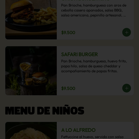
Pan Brioche, hamburguesa con aros de 
cebolla casero apanados, salsa BBQ, 
salsa americana, pepinillo artesanal, 
tocino y nuestra exquisita e imperdible 
salsa cheddar con acompañamiento de 
papas fritas.
$9.500
SAFARI BURGER
Pan Brioche, hamburguesa, huevo frito, 
papa hilo, salsa de queso cheddar y 
acompañamiento de papas fritas.
$9.500
MENU DE NIÑOS
A LO ALFREDO
Fettuccine al huevo, servido con salsa 