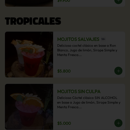
$9.900
acompañamiento de papas fritas.
TROPICALES
MOJITOS SALVAJES
Delicioso coctel clásico en base a Ron 
Blanco, Jugo de limón, Sirope Simple y 
Menta Fresca.

Opcional: Frambuesa, Frutilla, Piña, 
Mango, Maracuyá, Chirimoya.
$5.800
MOJITOS SIN CULPA
Delicioso Cóctel clásico SIN ALCOHOL 
en base a Jugo de limón, Sirope Simple y 
Menta Fresca.

Opcional: Frambuesa, Frutilla, Piña, 
Mango, Maracuyá, Chirimoya.
$5.000