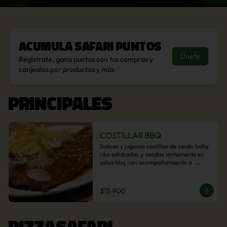
Acumula
Safari Puntos
Únete
Regístrate, gana puntos con tus compras y
canjealos por productos y más
PRINCIPALES
COSTILLAR BBQ
Suaves y jugosas costillas de cerdo baby 
ribs adobadas y asadas lentamente en 
salsa bbq con acompañamiento a  
elección: Pastelera de choclo, Quinotto, 
Puré tradicional, Puré picante, Verduras 
salteadas, Papas parmentier, Papas 
$15.900
fritas, Arroz blanco.
PIZZASAFARI