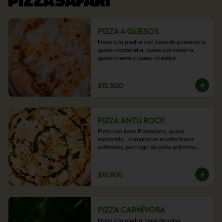
PIZZA 4 QUESOS
Masa a la piedra con base de pomodoro, 
queso mozzarella, queso parmesano, 
queso crema y queso cheddar.
$15.500
PIZZA ANTU ROCK
Pizza con base Pomodoro, queso 
mozarella , camarones ecuatorianos 
salteados, pechuga de pollo palmitos, 
queso crema, esta sabrosa pizza termina 
con un toque de pesto casero.
$15.900
PIZZA CARNÍVORA
Masa a la piedra, base de salsa 