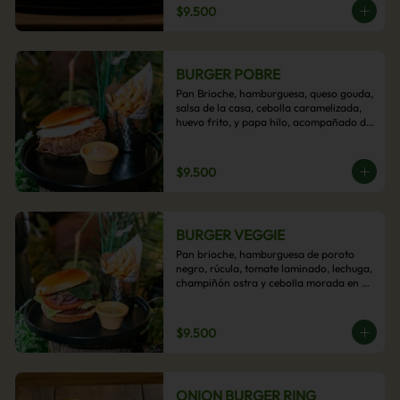
$9.500
BURGER POBRE
Pan Brioche, hamburguesa, queso gouda, 
salsa de la casa, cebolla caramelizada, 
huevo frito, y papa hilo, acompañado de 
papas fritas.
$9.500
BURGER VEGGIE
Pan brioche, hamburguesa de poroto 
negro, rúcula, tomate laminado, lechuga, 
champiñón ostra y cebolla morada en 
aros, acompañado de papas fritas.
$9.500
ONION BURGER RING