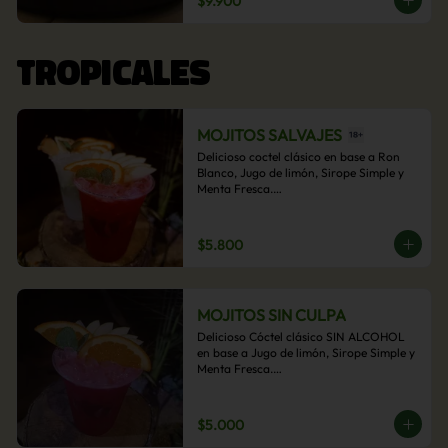
$9.900
acompañamiento de papas fritas.
TROPICALES
MOJITOS SALVAJES
Delicioso coctel clásico en base a Ron 
Blanco, Jugo de limón, Sirope Simple y 
Menta Fresca.

Opcional: Frambuesa, Frutilla, Piña, 
Mango, Maracuyá, Chirimoya.
$5.800
MOJITOS SIN CULPA
Delicioso Cóctel clásico SIN ALCOHOL 
en base a Jugo de limón, Sirope Simple y 
Menta Fresca.

Opcional: Frambuesa, Frutilla, Piña, 
Mango, Maracuyá, Chirimoya.
$5.000