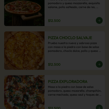
pomodoro y queso mozzarella, exquisito 
salame, pollo salteado, carne de res, 
pimientos asados y cebolla carameliza.
$12.500
PIZZA CHOCLO SALVAJE
Prueba nuestra nueva y sabrosa pizza 
con masa a la piedra con base de salsa 
pomodoro, choclo dulce, pollo y queso 
mozzarella derretido. Un sabor Salvaje
$12.500
PIZZA EXPLORADORA
Masa a la piedra con base de salsa 
pomodoro, queso mozarella. champiñón, 
carne mechada, queso azul y toques de 
perejil. ¡Explora su sabor!
$12.500