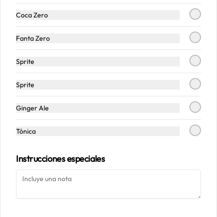
Coca Zero
Conócenos
Fanta Zero
Despacho
Sprite
Términos y condiciones
Política de privacidad
Sprite
Redes sociales
Ginger Ale
Instagram
Tónica
Facebook
Instrucciones especiales
Mi cuenta
Pedir
Iniciar sesión