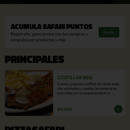
Acumula
Safari Puntos
Únete
Regístrate, gana puntos con tus compras y
canjealos por productos y más
PRINCIPALES
COSTILLAR BBQ
Suaves y jugosas costillas de cerdo baby 
ribs adobadas y asadas lentamente en 
salsa bbq con acompañamiento a  
elección: Pastelera de choclo, Quinotto, 
Puré tradicional, Puré picante, Verduras 
salteadas, Papas parmentier, Papas 
$15.900
fritas, Arroz blanco.
PIZZASAFARI