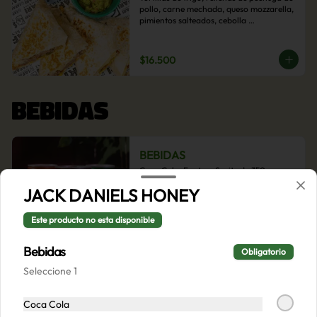
pollo, carne mechada, queso mozzarella, 
pimientos salteados, cebolla 
caramelizada y choclo. Acompañado de 
salsas de la casa.
$16.500
BEBIDAS
BEBIDAS
Coca Cola, Fanta o Sprite de 350cc
JACK DANIELS HONEY
Este producto no esta disponible
$2.000
Bebidas
Obligatorio
Seleccione 1
Coca Cola