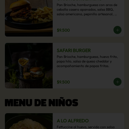
Pan Brioche, hamburguesa con aros de 
cebolla casero apanados, salsa BBQ, 
salsa americana, pepinillo artesanal, 
tocino y nuestra exquisita e imperdible 
salsa cheddar con acompañamiento de 
papas fritas.
$9.500
SAFARI BURGER
Pan Brioche, hamburguesa, huevo frito, 
papa hilo, salsa de queso cheddar y 
acompañamiento de papas fritas.
$9.500
MENU DE NIÑOS
A LO ALFREDO
Fettuccine al huevo, servido con salsa 