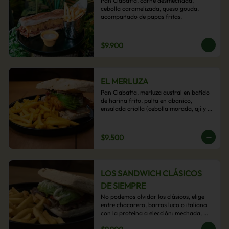
Pan Ciabatta, carne desmechada, 
cebolla caramelizada, queso gouda, 
acompañado de papas fritas.
$9.900
EL MERLUZA
Pan Ciabatta, merluza austral en batido 
de harina frito, palta en abanico, 
ensalada criolla (cebolla morada, ají y 
cilantro) y mayo acevichada con 
acompañamiento de papas fritas.
$9.500
LOS SANDWICH CLÁSICOS
DE SIEMPRE
No podemos olvidar los clásicos, elige 
entre chacarero, barros luco o italiano 
con la proteína a elección: mechada, 
pollo o hamburguesa con 