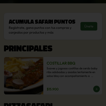
Acumula
Safari Puntos
Únete
Regístrate, gana puntos con tus compras y
canjealos por productos y más
PRINCIPALES
COSTILLAR BBQ
Suaves y jugosas costillas de cerdo baby 
ribs adobadas y asadas lentamente en 
salsa bbq con acompañamiento a  
elección: Pastelera de choclo, Quinotto, 
Puré tradicional, Puré picante, Verduras 
salteadas, Papas parmentier, Papas 
$15.900
fritas, Arroz blanco.
PIZZASAFARI