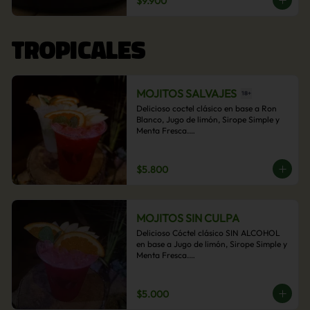
$9.900
acompañamiento de papas fritas.
TROPICALES
MOJITOS SALVAJES
Delicioso coctel clásico en base a Ron 
Blanco, Jugo de limón, Sirope Simple y 
Menta Fresca.

Opcional: Frambuesa, Frutilla, Piña, 
Mango, Maracuyá, Chirimoya.
$5.800
MOJITOS SIN CULPA
Delicioso Cóctel clásico SIN ALCOHOL 
en base a Jugo de limón, Sirope Simple y 
Menta Fresca.

Opcional: Frambuesa, Frutilla, Piña, 
Mango, Maracuyá, Chirimoya.
$5.000