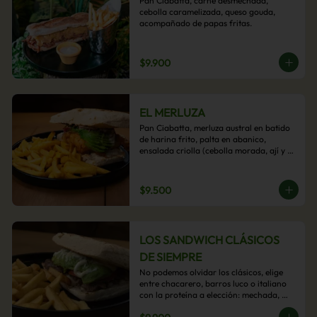
Pan Ciabatta, carne desmechada, 
cebolla caramelizada, queso gouda, 
acompañado de papas fritas.
$9.900
EL MERLUZA
Pan Ciabatta, merluza austral en batido 
de harina frito, palta en abanico, 
ensalada criolla (cebolla morada, ají y 
cilantro) y mayo acevichada con 
acompañamiento de papas fritas.
$9.500
LOS SANDWICH CLÁSICOS
DE SIEMPRE
No podemos olvidar los clásicos, elige 
entre chacarero, barros luco o italiano 
con la proteína a elección: mechada, 
pollo o hamburguesa con 