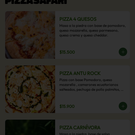
PIZZA 4 QUESOS
Masa a la piedra con base de pomodoro, 
queso mozzarella, queso parmesano, 
queso crema y queso cheddar.
$15.500
PIZZA ANTU ROCK
Pizza con base Pomodoro, queso 
mozarella , camarones ecuatorianos 
salteados, pechuga de pollo palmitos, 
queso crema, esta sabrosa pizza termina 
con un toque de pesto casero.
$15.900
PIZZA CARNÍVORA
Masa a la piedra, base de salsa 