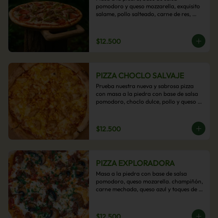
pomodoro y queso mozzarella, exquisito 
salame, pollo salteado, carne de res, 
pimientos asados y cebolla carameliza.
$12.500
PIZZA CHOCLO SALVAJE
Prueba nuestra nueva y sabrosa pizza 
con masa a la piedra con base de salsa 
pomodoro, choclo dulce, pollo y queso 
mozzarella derretido. Un sabor Salvaje
$12.500
PIZZA EXPLORADORA
Masa a la piedra con base de salsa 
pomodoro, queso mozarella. champiñón, 
carne mechada, queso azul y toques de 
perejil. ¡Explora su sabor!
$12.500