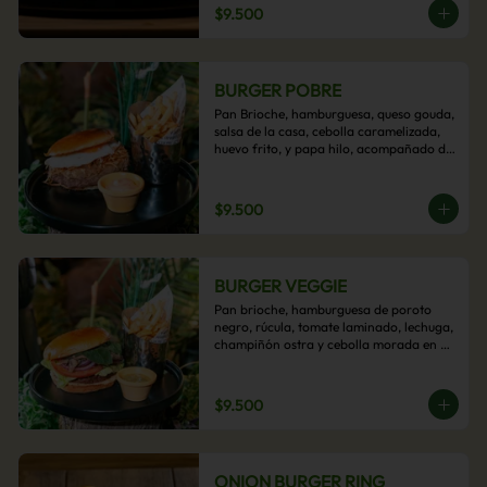
$9.500
BURGER POBRE
Pan Brioche, hamburguesa, queso gouda, 
salsa de la casa, cebolla caramelizada, 
huevo frito, y papa hilo, acompañado de 
papas fritas.
$9.500
BURGER VEGGIE
Pan brioche, hamburguesa de poroto 
negro, rúcula, tomate laminado, lechuga, 
champiñón ostra y cebolla morada en 
aros, acompañado de papas fritas.
$9.500
ONION BURGER RING