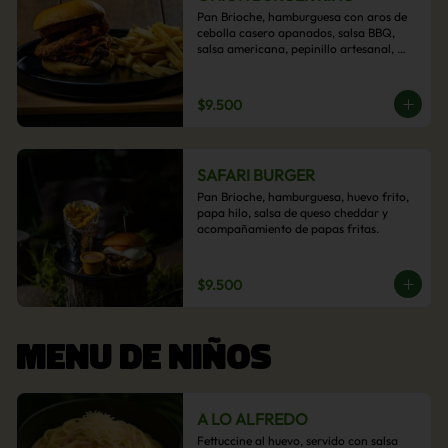
Pan Brioche, hamburguesa con aros de 
cebolla casero apanados, salsa BBQ, 
salsa americana, pepinillo artesanal, 
tocino y nuestra exquisita e imperdible 
salsa cheddar con acompañamiento de 
papas fritas.
$9.500
SAFARI BURGER
Pan Brioche, hamburguesa, huevo frito, 
papa hilo, salsa de queso cheddar y 
acompañamiento de papas fritas.
$9.500
MENU DE NIÑOS
A LO ALFREDO
Fettuccine al huevo, servido con salsa 