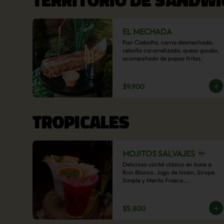
EL MECHADA
Pan Ciabatta, carne desmechada, 
cebolla caramelizada, queso gouda, 
acompañado de papas fritas.
$9.900
TROPICALES
MOJITOS SALVAJES
Delicioso coctel clásico en base a 
Ron Blanco, Jugo de limón, Sirope 
Simple y Menta Fresca.

Opcional: Frambuesa, Frutilla, Piña, 
Mango, Maracuyá, Chirimoya.
$5.800