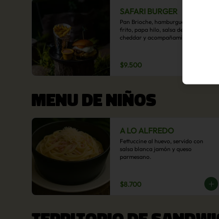
SAFARI BURGER
Pan Brioche, hamburguesa, huevo 
frito, papa hilo, salsa de queso 
cheddar y acompañamiento de 
papas fritas.
$9.500
MENU DE NIÑOS
A LO ALFREDO
Fettuccine al huevo, servido con 
salsa blanca jamón y queso 
parmesano.
$8.700
TERRITORIO DE SANDWI