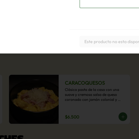
Este producto no esta dispo
CARACOQUESOS
Clásica pasta de la casa con una 
suave y cremosa salsa de queso 
coronado con jamón colonial y 
queso parmesano.
$6.500
CHES