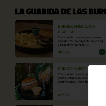
LA GUARIDA DE LAS BU
BURGER AMERICANA
CLÁSICA
Pan Brioche, hamburguesa, queso 
cheddar, tocino crujiente, salsa bbq 
y salsa americana con 
acompañamiento de papas fritas.
$9.500
BURGER POBRE
Pan Brioche, hamburguesa, queso 
gouda, salsa de la casa, cebolla 
caramelizada, huevo frito, y papa 
hilo, acompañado de papas fritas.
$9.500