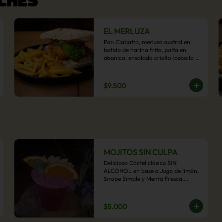
EL MERLUZA
Pan Ciabatta, merluza austral en 
batido de harina frito, palta en 
abanico, ensalada criolla (cebolla 
morada, ají y cilantro) y mayo 
acevichada con acompañamiento 
de papas fritas.
$9.500
MOJITOS SIN CULPA
Delicioso Cóctel clásico SIN 
ALCOHOL en base a Jugo de limón, 
Sirope Simple y Menta Fresca.

Opcional: Frambuesa, Frutilla, Piña, 
Mango, Maracuyá, Chirimoya.
$5.000