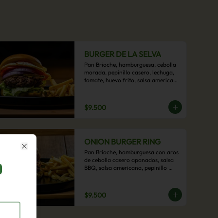
BURGER DE LA SELVA
Pan Brioche, hamburguesa, cebolla 
morada, pepinillo casero, lechuga, 
tomate, huevo frito, salsa americana 
con acompañamiento de papas 
fritas.
$9.500
ONION BURGER RING
Pan Brioche, hamburguesa con aros 
Close
de cebolla casero apanados, salsa 
BBQ, salsa americana, pepinillo 
artesanal, tocino y nuestra exquisita 
e imperdible salsa cheddar con 
acompañamiento de papas fritas.
$9.500