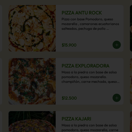
PIZZA ANTU ROCK
Pizza con base Pomodoro, queso 
mozarella , camarones ecuatorianos 
salteados, pechuga de pollo 
palmitos, queso crema, esta sabrosa 
pizza termina con un toque de pesto 
casero.
$15.900
PIZZA EXPLORADORA
Masa a la piedra con base de salsa 
pomodoro, queso mozarella. 
champiñón, carne mechada, queso 
azul y toques de perejil. ¡Explora su 
sabor!
$12.500
PIZZA KAJARI
Masa a la piedra con base de salsa 
pomodoro, queso mozzarella, carne 