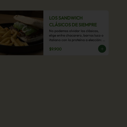
LOS SANDWICH
CLÁSICOS DE SIEMPRE
No podemos olvidar los clásicos, 
elige entre chacarero, barros luco o 
italiano con la proteína a elección: 
mechada, pollo o hamburguesa con 
$9.900
acompañamiento de papas fritas.