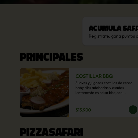
Acumula
Saf
Regístrate, gana puntos 
PRINCIPALES
COSTILLAR BBQ
Suaves y jugosas costillas de cerdo 
baby ribs adobadas y asadas 
lentamente en salsa bbq con 
acompañamiento a  elección: 
Pastelera de choclo, Quinotto, Puré 
tradicional, Puré picante, Verduras 
$15.900
salteadas, Papas parmentier, Papas 
fritas, Arroz blanco.
PIZZASAFARI