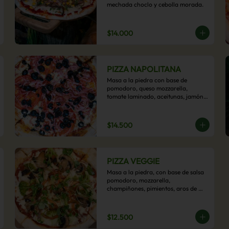
mechada choclo y cebolla morada.
$14.000
PIZZA NAPOLITANA
Masa a la piedra con base de 
pomodoro, queso mozzarella, 
tomate laminado, aceitunas, jamón 
colonial, orégano y aceite de oliva.
$14.500
PIZZA VEGGIE
Masa a la piedra, con base de salsa 
pomodoro, mozzarella, 
champiñones, pimientos, aros de 
cebolla, cherry confitado y aceituna.
$12.500