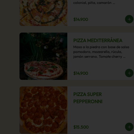
colonial, piña, camarón 
ecuatoriano, esta sabrosa pizza 
termina con un toque de pesto 
casero.
$14.900
PIZZA MEDITERRÁNEA
Masa a la piedra con base de salsa 
pomodoro, mozzarella, rúcula, 
jamón serrano. Tomate cherry 
confitado y oliva.
$14.900
PIZZA SUPER
PEPPERONNI
$15.500