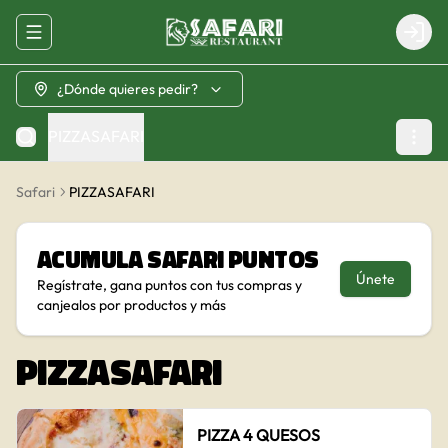
Abrir menu de navegación
Login
¿Dónde quieres pedir?
PIZZASAFARI
Safari
PIZZASAFARI
Acumula
Safari Puntos
Únete
Regístrate, gana puntos con tus compras y
canjealos por productos y más
PIZZASAFARI
PIZZA 4 QUESOS