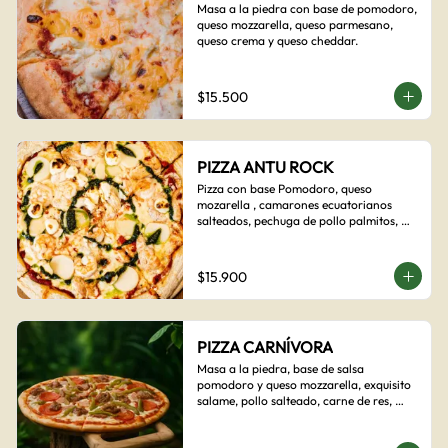
Masa a la piedra con base de pomodoro, 
queso mozzarella, queso parmesano, 
queso crema y queso cheddar.
$15.500
PIZZA ANTU ROCK
Pizza con base Pomodoro, queso 
mozarella , camarones ecuatorianos 
salteados, pechuga de pollo palmitos, 
queso crema, esta sabrosa pizza termina 
con un toque de pesto casero.
$15.900
PIZZA CARNÍVORA
Masa a la piedra, base de salsa 
pomodoro y queso mozzarella, exquisito 
salame, pollo salteado, carne de res, 
pimientos asados y cebolla carameliza.