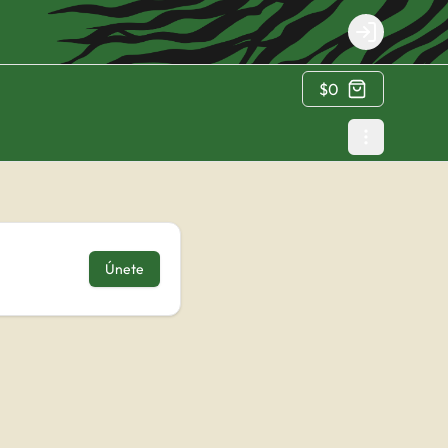
Login
$0
Únete