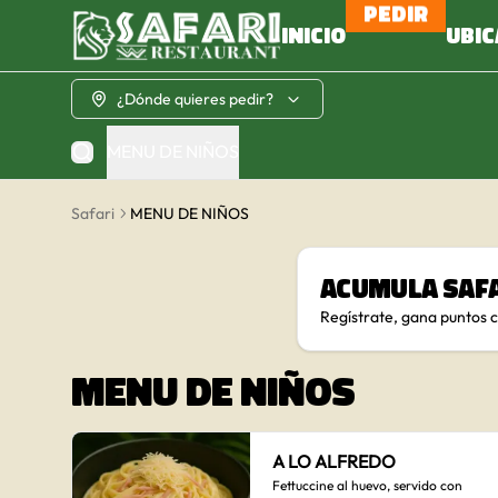
PEDIR
INICIO
UBIC
¿Dónde quieres pedir?
MENU DE NIÑOS
Safari
MENU DE NIÑOS
Acumula
Saf
Regístrate, gana puntos 
MENU DE NIÑOS
A LO ALFREDO
Fettuccine al huevo, servido con 