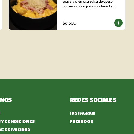
suave y cremosa salsa de queso 
coronado con jamón colonial y 
queso parmesano.
$6.500
enos
Redes sociales
o
Instagram
 y condiciones
Facebook
de privacidad