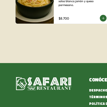
salsa blanca jamón y queso 
parmesano.
$8.700
Conóc
Despach
Términos
Política 