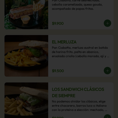
Pan Ciabatta, carne desmechada, 
cebolla caramelizada, queso gouda, 
acompañado de papas fritas.
$9.900
EL MERLUZA
Pan Ciabatta, merluza austral en batido 
de harina frito, palta en abanico, 
ensalada criolla (cebolla morada, ají y 
cilantro) y mayo acevichada con 
acompañamiento de papas fritas.
$9.500
LOS SANDWICH CLÁSICOS
DE SIEMPRE
No podemos olvidar los clásicos, elige 
entre chacarero, barros luco o italiano 
con la proteína a elección: mechada, 
pollo o hamburguesa con 