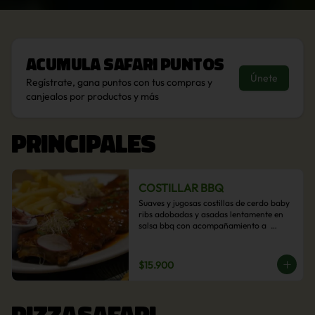
Acumula
Safari Puntos
Únete
Regístrate, gana puntos con tus compras y
canjealos por productos y más
PRINCIPALES
COSTILLAR BBQ
Suaves y jugosas costillas de cerdo baby 
ribs adobadas y asadas lentamente en 
salsa bbq con acompañamiento a  
elección: Pastelera de choclo, Quinotto, 
Puré tradicional, Puré picante, Verduras 
salteadas, Papas parmentier, Papas 
$15.900
fritas, Arroz blanco.
PIZZASAFARI