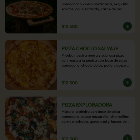
pomodoro y queso mozzarella, exquisito 
salame, pollo salteado, carne de res, 
pimientos asados y cebolla carameliza.
$12.500
PIZZA CHOCLO SALVAJE
Prueba nuestra nueva y sabrosa pizza 
con masa a la piedra con base de salsa 
pomodoro, choclo dulce, pollo y queso 
mozzarella derretido. Un sabor Salvaje
$12.500
PIZZA EXPLORADORA
Masa a la piedra con base de salsa 
pomodoro, queso mozarella. champiñón, 
carne mechada, queso azul y toques de 
perejil. ¡Explora su sabor!
$12.500