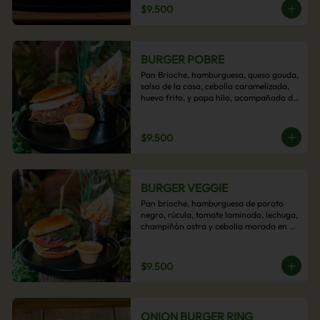
$9.500
BURGER POBRE
Pan Brioche, hamburguesa, queso gouda, 
salsa de la casa, cebolla caramelizada, 
huevo frito, y papa hilo, acompañado de 
papas fritas.
$9.500
BURGER VEGGIE
Pan brioche, hamburguesa de poroto 
negro, rúcula, tomate laminado, lechuga, 
champiñón ostra y cebolla morada en 
aros, acompañado de papas fritas.
$9.500
ONION BURGER RING