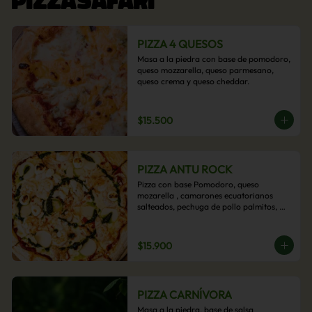
PIZZA 4 QUESOS
Masa a la piedra con base de pomodoro, 
queso mozzarella, queso parmesano, 
queso crema y queso cheddar.
$15.500
PIZZA ANTU ROCK
Pizza con base Pomodoro, queso 
mozarella , camarones ecuatorianos 
salteados, pechuga de pollo palmitos, 
queso crema, esta sabrosa pizza termina 
con un toque de pesto casero.
$15.900
PIZZA CARNÍVORA
Masa a la piedra, base de salsa 