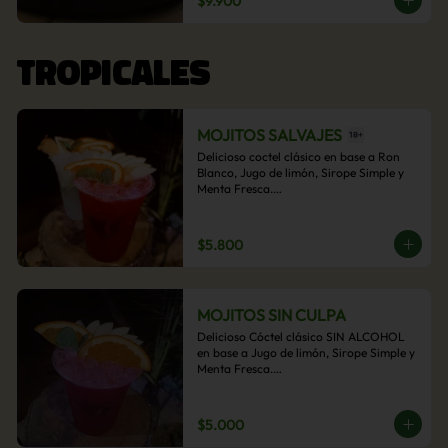
$9.900
acompañamiento de papas fritas.
TROPICALES
MOJITOS SALVAJES
Delicioso coctel clásico en base a Ron 
Blanco, Jugo de limón, Sirope Simple y 
Menta Fresca.

Opcional: Frambuesa, Frutilla, Piña, 
Mango, Maracuyá, Chirimoya.
$5.800
MOJITOS SIN CULPA
Delicioso Cóctel clásico SIN ALCOHOL 
en base a Jugo de limón, Sirope Simple y 
Menta Fresca.

Opcional: Frambuesa, Frutilla, Piña, 
Mango, Maracuyá, Chirimoya.
$5.000