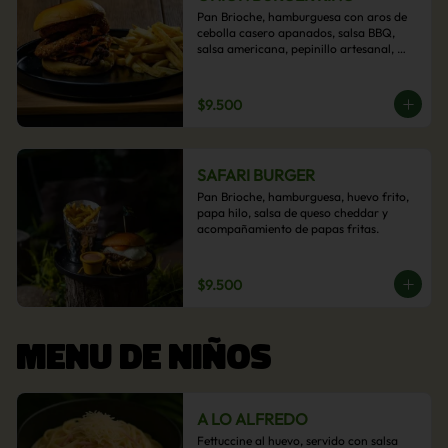
Pan Brioche, hamburguesa con aros de 
cebolla casero apanados, salsa BBQ, 
salsa americana, pepinillo artesanal, 
tocino y nuestra exquisita e imperdible 
salsa cheddar con acompañamiento de 
papas fritas.
$9.500
SAFARI BURGER
Pan Brioche, hamburguesa, huevo frito, 
papa hilo, salsa de queso cheddar y 
acompañamiento de papas fritas.
$9.500
MENU DE NIÑOS
A LO ALFREDO
Fettuccine al huevo, servido con salsa 