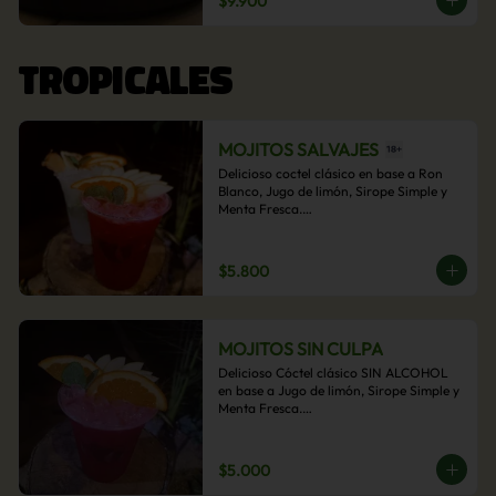
$9.900
acompañamiento de papas fritas.
TROPICALES
MOJITOS SALVAJES
Delicioso coctel clásico en base a Ron 
Blanco, Jugo de limón, Sirope Simple y 
Menta Fresca.

Opcional: Frambuesa, Frutilla, Piña, 
Mango, Maracuyá, Chirimoya.
$5.800
MOJITOS SIN CULPA
Delicioso Cóctel clásico SIN ALCOHOL 
en base a Jugo de limón, Sirope Simple y 
Menta Fresca.

Opcional: Frambuesa, Frutilla, Piña, 
Mango, Maracuyá, Chirimoya.
$5.000