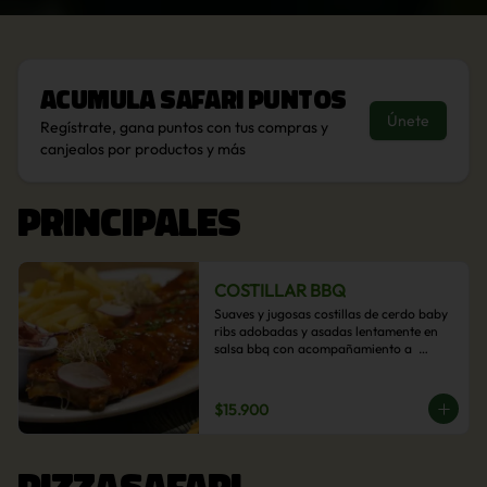
Acumula
Safari Puntos
Únete
Regístrate, gana puntos con tus compras y
canjealos por productos y más
PRINCIPALES
COSTILLAR BBQ
Suaves y jugosas costillas de cerdo baby 
ribs adobadas y asadas lentamente en 
salsa bbq con acompañamiento a  
elección: Pastelera de choclo, Quinotto, 
Puré tradicional, Puré picante, Verduras 
salteadas, Papas parmentier, Papas 
$15.900
fritas, Arroz blanco.
PIZZASAFARI