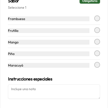
Sabor
Obligatorio
Seleccione 1
Conócenos
Frambuesa
Despacho
Frutilla
Términos y condiciones
Política de privacidad
Mango
Redes sociales
Piña
Instagram
Maracuyá
Facebook
Instrucciones especiales
Mi cuenta
Pedir
Iniciar sesión