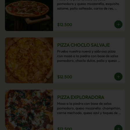
pomodoro y queso mozzarella, exquisito 
salame, pollo salteado, carne de res, 
pimientos asados y cebolla carameliza.
$12.500
PIZZA CHOCLO SALVAJE
Prueba nuestra nueva y sabrosa pizza 
con masa a la piedra con base de salsa 
pomodoro, choclo dulce, pollo y queso 
mozzarella derretido. Un sabor Salvaje
$12.500
PIZZA EXPLORADORA
Masa a la piedra con base de salsa 
pomodoro, queso mozarella. champiñón, 
carne mechada, queso azul y toques de 
perejil. ¡Explora su sabor!
$12.500