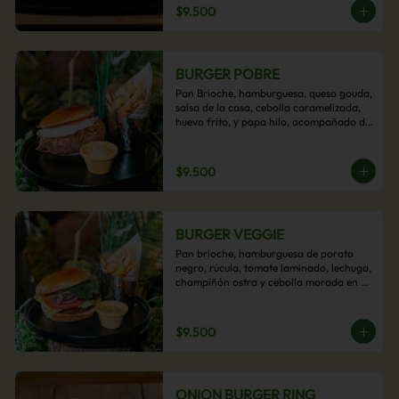
$9.500
BURGER POBRE
Pan Brioche, hamburguesa, queso gouda, 
salsa de la casa, cebolla caramelizada, 
huevo frito, y papa hilo, acompañado de 
papas fritas.
$9.500
BURGER VEGGIE
Pan brioche, hamburguesa de poroto 
negro, rúcula, tomate laminado, lechuga, 
champiñón ostra y cebolla morada en 
aros, acompañado de papas fritas.
$9.500
ONION BURGER RING