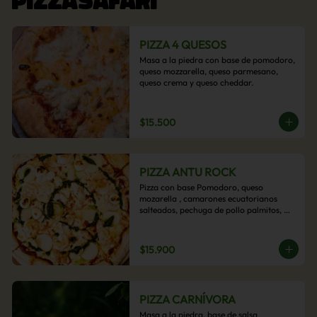
PIZZA 4 QUESOS
Masa a la piedra con base de pomodoro, 
queso mozzarella, queso parmesano, 
queso crema y queso cheddar.
$15.500
PIZZA ANTU ROCK
Pizza con base Pomodoro, queso 
mozarella , camarones ecuatorianos 
salteados, pechuga de pollo palmitos, 
queso crema, esta sabrosa pizza termina 
con un toque de pesto casero.
$15.900
PIZZA CARNÍVORA
Masa a la piedra, base de salsa 