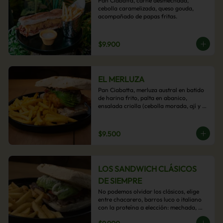
Pan Ciabatta, carne desmechada, 
cebolla caramelizada, queso gouda, 
acompañado de papas fritas.
$9.900
EL MERLUZA
Pan Ciabatta, merluza austral en batido 
de harina frito, palta en abanico, 
ensalada criolla (cebolla morada, ají y 
cilantro) y mayo acevichada con 
acompañamiento de papas fritas.
$9.500
LOS SANDWICH CLÁSICOS
DE SIEMPRE
No podemos olvidar los clásicos, elige 
entre chacarero, barros luco o italiano 
con la proteína a elección: mechada, 
pollo o hamburguesa con 