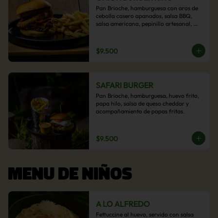
Pan Brioche, hamburguesa con aros de 
cebolla casero apanados, salsa BBQ, 
salsa americana, pepinillo artesanal, 
tocino y nuestra exquisita e imperdible 
salsa cheddar con acompañamiento de 
papas fritas.
$9.500
SAFARI BURGER
Pan Brioche, hamburguesa, huevo frito, 
papa hilo, salsa de queso cheddar y 
acompañamiento de papas fritas.
$9.500
MENU DE NIÑOS
A LO ALFREDO
Fettuccine al huevo, servido con salsa 