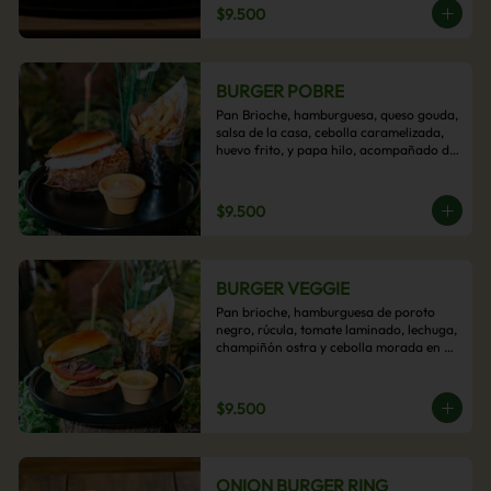
$9.500
BURGER POBRE
Pan Brioche, hamburguesa, queso gouda, 
salsa de la casa, cebolla caramelizada, 
huevo frito, y papa hilo, acompañado de 
papas fritas.
$9.500
BURGER VEGGIE
Pan brioche, hamburguesa de poroto 
negro, rúcula, tomate laminado, lechuga, 
champiñón ostra y cebolla morada en 
aros, acompañado de papas fritas.
$9.500
ONION BURGER RING