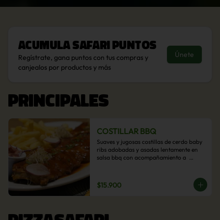
Acumula
Safari Puntos
Únete
Regístrate, gana puntos con tus compras y
canjealos por productos y más
PRINCIPALES
COSTILLAR BBQ
Suaves y jugosas costillas de cerdo baby 
ribs adobadas y asadas lentamente en 
salsa bbq con acompañamiento a  
elección: Pastelera de choclo, Quinotto, 
Puré tradicional, Puré picante, Verduras 
salteadas, Papas parmentier, Papas 
$15.900
fritas, Arroz blanco.
PIZZASAFARI