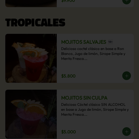
$9.900
acompañamiento de papas fritas.
TROPICALES
MOJITOS SALVAJES
Delicioso coctel clásico en base a Ron 
Blanco, Jugo de limón, Sirope Simple y 
Menta Fresca.

Opcional: Frambuesa, Frutilla, Piña, 
Mango, Maracuyá, Chirimoya.
$5.800
MOJITOS SIN CULPA
Delicioso Cóctel clásico SIN ALCOHOL 
en base a Jugo de limón, Sirope Simple y 
Menta Fresca.

Opcional: Frambuesa, Frutilla, Piña, 
Mango, Maracuyá, Chirimoya.
$5.000