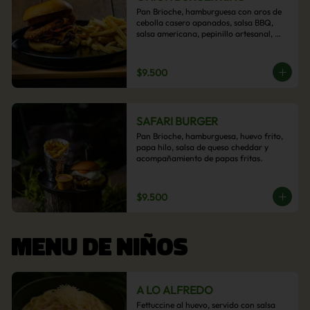
Pan Brioche, hamburguesa con aros de 
cebolla casero apanados, salsa BBQ, 
salsa americana, pepinillo artesanal, 
tocino y nuestra exquisita e imperdible 
salsa cheddar con acompañamiento de 
papas fritas.
$9.500
SAFARI BURGER
Pan Brioche, hamburguesa, huevo frito, 
papa hilo, salsa de queso cheddar y 
acompañamiento de papas fritas.
$9.500
MENU DE NIÑOS
A LO ALFREDO
Fettuccine al huevo, servido con salsa 