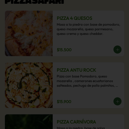
PIZZA 4 QUESOS
Masa a la piedra con base de pomodoro, 
queso mozzarella, queso parmesano, 
queso crema y queso cheddar.
$15.500
PIZZA ANTU ROCK
Pizza con base Pomodoro, queso 
mozarella , camarones ecuatorianos 
salteados, pechuga de pollo palmitos, 
queso crema, esta sabrosa pizza termina 
con un toque de pesto casero.
$15.900
PIZZA CARNÍVORA
Masa a la piedra, base de salsa 