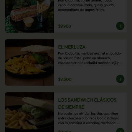
Pan Ciabatta, carne desmechada, 
cebolla caramelizada, queso gouda, 
acompañado de papas fritas.
$9.900
EL MERLUZA
Pan Ciabatta, merluza austral en batido 
de harina frito, palta en abanico, 
ensalada criolla (cebolla morada, ají y 
cilantro) y mayo acevichada con 
acompañamiento de papas fritas.
$9.500
LOS SANDWICH CLÁSICOS
DE SIEMPRE
No podemos olvidar los clásicos, elige 
entre chacarero, barros luco o italiano 
con la proteína a elección: mechada, 
pollo o hamburguesa con 