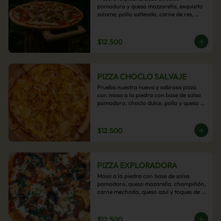
pomodoro y queso mozzarella, exquisito 
salame, pollo salteado, carne de res, 
pimientos asados y cebolla carameliza.
$12.500
PIZZA CHOCLO SALVAJE
Prueba nuestra nueva y sabrosa pizza 
con masa a la piedra con base de salsa 
pomodoro, choclo dulce, pollo y queso 
mozzarella derretido. Un sabor Salvaje
$12.500
PIZZA EXPLORADORA
Masa a la piedra con base de salsa 
pomodoro, queso mozarella. champiñón, 
carne mechada, queso azul y toques de 
perejil. ¡Explora su sabor!
$12.500