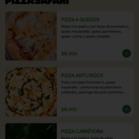
PIZZA 4 QUESOS
Masa a la piedra con base de pomodoro, 
queso mozzarella, queso parmesano, 
queso crema y queso cheddar.
$15.500
PIZZA ANTU ROCK
Pizza con base Pomodoro, queso 
mozarella , camarones ecuatorianos 
salteados, pechuga de pollo palmitos, 
queso crema, esta sabrosa pizza termina 
con un toque de pesto casero.
$15.900
PIZZA CARNÍVORA
Masa a la piedra, base de salsa 