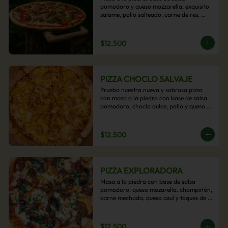
pomodoro y queso mozzarella, exquisito 
salame, pollo salteado, carne de res, 
pimientos asados y cebolla carameliza.
$12.500
PIZZA CHOCLO SALVAJE
Prueba nuestra nueva y sabrosa pizza 
con masa a la piedra con base de salsa 
pomodoro, choclo dulce, pollo y queso 
mozzarella derretido. Un sabor Salvaje
$12.500
PIZZA EXPLORADORA
Masa a la piedra con base de salsa 
pomodoro, queso mozarella. champiñón, 
carne mechada, queso azul y toques de 
perejil. ¡Explora su sabor!
$12.500