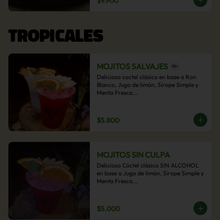
$9.900
acompañamiento de papas fritas.
TROPICALES
MOJITOS SALVAJES
Delicioso coctel clásico en base a Ron 
Blanco, Jugo de limón, Sirope Simple y 
Menta Fresca.

Opcional: Frambuesa, Frutilla, Piña, 
Mango, Maracuyá, Chirimoya.
$5.800
MOJITOS SIN CULPA
Delicioso Cóctel clásico SIN ALCOHOL 
en base a Jugo de limón, Sirope Simple y 
Menta Fresca.

Opcional: Frambuesa, Frutilla, Piña, 
Mango, Maracuyá, Chirimoya.
$5.000