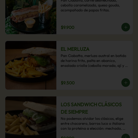
Pan Ciabatta, carne desmechada, 
cebolla caramelizada, queso gouda, 
acompañado de papas fritas.
$9.900
EL MERLUZA
Pan Ciabatta, merluza austral en batido 
de harina frito, palta en abanico, 
ensalada criolla (cebolla morada, ají y 
cilantro) y mayo acevichada con 
acompañamiento de papas fritas.
$9.500
LOS SANDWICH CLÁSICOS
DE SIEMPRE
No podemos olvidar los clásicos, elige 
entre chacarero, barros luco o italiano 
con la proteína a elección: mechada, 
pollo o hamburguesa con 