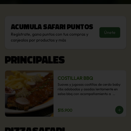
Acumula
Safari Puntos
Únete
Regístrate, gana puntos con tus compras y
canjealos por productos y más
PRINCIPALES
COSTILLAR BBQ
Suaves y jugosas costillas de cerdo baby 
ribs adobadas y asadas lentamente en 
salsa bbq con acompañamiento a  
elección: Pastelera de choclo, Quinotto, 
Puré tradicional, Puré picante, Verduras 
salteadas, Papas parmentier, Papas 
$15.900
fritas, Arroz blanco.
PIZZASAFARI