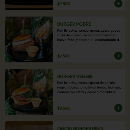
$9.500
BURGER POBRE
Pan Brioche, hamburguesa, queso gouda, 
salsa de la casa, cebolla caramelizada, 
huevo frito, y papa hilo, acompañado de 
papas fritas.
$9.500
BURGER VEGGIE
Pan brioche, hamburguesa de poroto 
negro, rúcula, tomate laminado, lechuga, 
champiñón ostra y cebolla morada en 
aros, acompañado de papas fritas.
$9.500
ONION BURGER RING