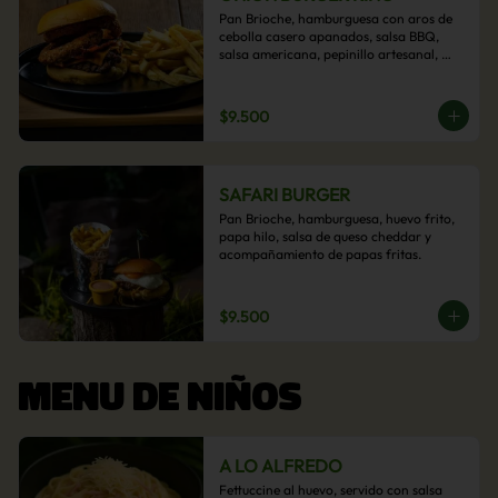
Pan Brioche, hamburguesa con aros de 
cebolla casero apanados, salsa BBQ, 
salsa americana, pepinillo artesanal, 
tocino y nuestra exquisita e imperdible 
salsa cheddar con acompañamiento de 
papas fritas.
$9.500
SAFARI BURGER
Pan Brioche, hamburguesa, huevo frito, 
papa hilo, salsa de queso cheddar y 
acompañamiento de papas fritas.
$9.500
MENU DE NIÑOS
A LO ALFREDO
Fettuccine al huevo, servido con salsa 