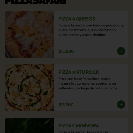
PIZZA 4 QUESOS
Masa a la piedra con base de pomodoro, 
queso mozzarella, queso parmesano, 
queso crema y queso cheddar.
$15.500
PIZZA ANTU ROCK
Pizza con base Pomodoro, queso 
mozarella , camarones ecuatorianos 
salteados, pechuga de pollo palmitos, 
queso crema, esta sabrosa pizza termina 
con un toque de pesto casero.
$15.900
PIZZA CARNÍVORA
Masa a la piedra, base de salsa 