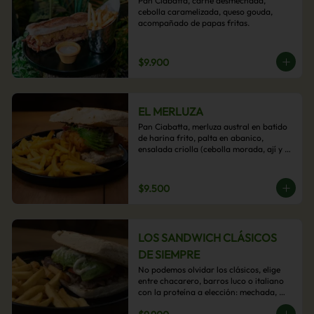
Pan Ciabatta, carne desmechada, 
cebolla caramelizada, queso gouda, 
acompañado de papas fritas.
$9.900
EL MERLUZA
Pan Ciabatta, merluza austral en batido 
de harina frito, palta en abanico, 
ensalada criolla (cebolla morada, ají y 
cilantro) y mayo acevichada con 
acompañamiento de papas fritas.
$9.500
LOS SANDWICH CLÁSICOS
DE SIEMPRE
No podemos olvidar los clásicos, elige 
entre chacarero, barros luco o italiano 
con la proteína a elección: mechada, 
pollo o hamburguesa con 