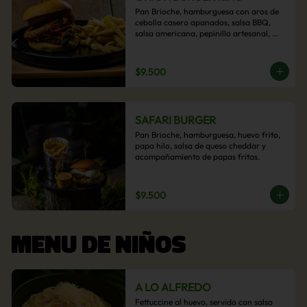
Pan Brioche, hamburguesa con aros de 
cebolla casero apanados, salsa BBQ, 
salsa americana, pepinillo artesanal, 
tocino y nuestra exquisita e imperdible 
salsa cheddar con acompañamiento de 
papas fritas.
$9.500
SAFARI BURGER
Pan Brioche, hamburguesa, huevo frito, 
papa hilo, salsa de queso cheddar y 
acompañamiento de papas fritas.
$9.500
MENU DE NIÑOS
A LO ALFREDO
Fettuccine al huevo, servido con salsa 