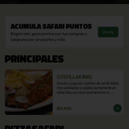
Acumula
Safari Puntos
Únete
Regístrate, gana puntos con tus compras y
canjealos por productos y más
PRINCIPALES
COSTILLAR BBQ
Suaves y jugosas costillas de cerdo baby 
ribs adobadas y asadas lentamente en 
salsa bbq con acompañamiento a  
elección: Pastelera de choclo, Quinotto, 
Puré tradicional, Puré picante, Verduras 
salteadas, Papas parmentier, Papas 
$15.900
fritas, Arroz blanco.
PIZZASAFARI