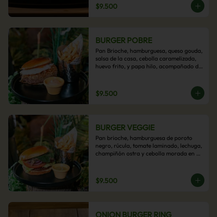
$9.500
BURGER POBRE
Pan Brioche, hamburguesa, queso gouda, 
salsa de la casa, cebolla caramelizada, 
huevo frito, y papa hilo, acompañado de 
papas fritas.
$9.500
BURGER VEGGIE
Pan brioche, hamburguesa de poroto 
negro, rúcula, tomate laminado, lechuga, 
champiñón ostra y cebolla morada en 
aros, acompañado de papas fritas.
$9.500
ONION BURGER RING