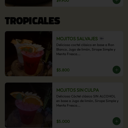
$9.900
acompañamiento de papas fritas.
TROPICALES
MOJITOS SALVAJES
Delicioso coctel clásico en base a Ron 
Blanco, Jugo de limón, Sirope Simple y 
Menta Fresca.

Opcional: Frambuesa, Frutilla, Piña, 
Mango, Maracuyá, Chirimoya.
$5.800
MOJITOS SIN CULPA
Delicioso Cóctel clásico SIN ALCOHOL 
en base a Jugo de limón, Sirope Simple y 
Menta Fresca.

Opcional: Frambuesa, Frutilla, Piña, 
Mango, Maracuyá, Chirimoya.
$5.000