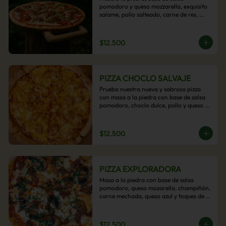
pomodoro y queso mozzarella, exquisito 
salame, pollo salteado, carne de res, 
pimientos asados y cebolla carameliza.
$12.500
PIZZA CHOCLO SALVAJE
Prueba nuestra nueva y sabrosa pizza 
con masa a la piedra con base de salsa 
pomodoro, choclo dulce, pollo y queso 
mozzarella derretido. Un sabor Salvaje
$12.500
PIZZA EXPLORADORA
Masa a la piedra con base de salsa 
pomodoro, queso mozarella. champiñón, 
carne mechada, queso azul y toques de 
perejil. ¡Explora su sabor!
$12.500