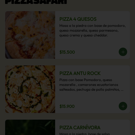
PIZZA 4 QUESOS
Masa a la piedra con base de pomodoro, 
queso mozzarella, queso parmesano, 
queso crema y queso cheddar.
$15.500
PIZZA ANTU ROCK
Pizza con base Pomodoro, queso 
mozarella , camarones ecuatorianos 
salteados, pechuga de pollo palmitos, 
queso crema, esta sabrosa pizza termina 
con un toque de pesto casero.
$15.900
PIZZA CARNÍVORA
Masa a la piedra, base de salsa 