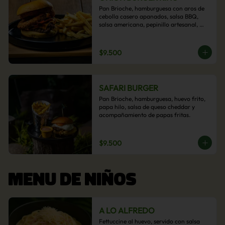
Pan Brioche, hamburguesa con aros de 
cebolla casero apanados, salsa BBQ, 
salsa americana, pepinillo artesanal, 
tocino y nuestra exquisita e imperdible 
salsa cheddar con acompañamiento de 
papas fritas.
$9.500
SAFARI BURGER
Pan Brioche, hamburguesa, huevo frito, 
papa hilo, salsa de queso cheddar y 
acompañamiento de papas fritas.
$9.500
MENU DE NIÑOS
A LO ALFREDO
Fettuccine al huevo, servido con salsa 