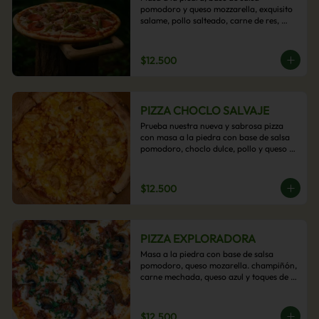
pomodoro y queso mozzarella, exquisito 
salame, pollo salteado, carne de res, 
pimientos asados y cebolla carameliza.
$12.500
PIZZA CHOCLO SALVAJE
Prueba nuestra nueva y sabrosa pizza 
con masa a la piedra con base de salsa 
pomodoro, choclo dulce, pollo y queso 
mozzarella derretido. Un sabor Salvaje
$12.500
PIZZA EXPLORADORA
Masa a la piedra con base de salsa 
pomodoro, queso mozarella. champiñón, 
carne mechada, queso azul y toques de 
perejil. ¡Explora su sabor!
$12.500