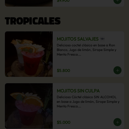
$9.900
acompañamiento de papas fritas.
TROPICALES
MOJITOS SALVAJES
Delicioso coctel clásico en base a Ron 
Blanco, Jugo de limón, Sirope Simple y 
Menta Fresca.

Opcional: Frambuesa, Frutilla, Piña, 
Mango, Maracuyá, Chirimoya.
$5.800
MOJITOS SIN CULPA
Delicioso Cóctel clásico SIN ALCOHOL 
en base a Jugo de limón, Sirope Simple y 
Menta Fresca.

Opcional: Frambuesa, Frutilla, Piña, 
Mango, Maracuyá, Chirimoya.
$5.000