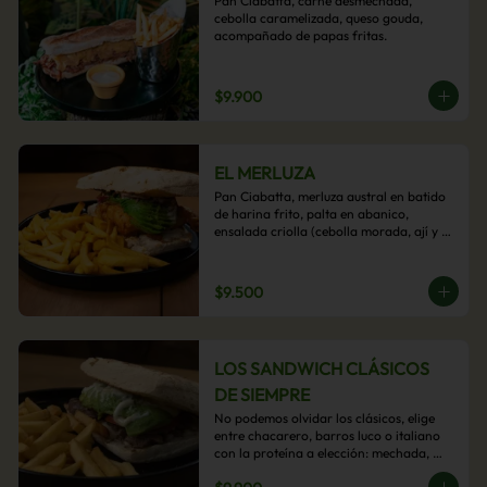
Pan Ciabatta, carne desmechada, 
cebolla caramelizada, queso gouda, 
acompañado de papas fritas.
$9.900
EL MERLUZA
Pan Ciabatta, merluza austral en batido 
de harina frito, palta en abanico, 
ensalada criolla (cebolla morada, ají y 
cilantro) y mayo acevichada con 
acompañamiento de papas fritas.
$9.500
LOS SANDWICH CLÁSICOS
DE SIEMPRE
No podemos olvidar los clásicos, elige 
entre chacarero, barros luco o italiano 
con la proteína a elección: mechada, 
pollo o hamburguesa con 