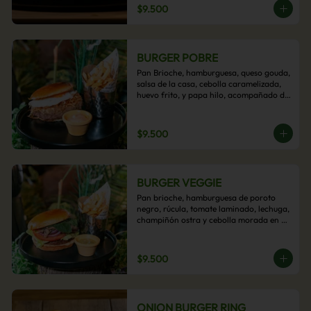
$9.500
BURGER POBRE
Pan Brioche, hamburguesa, queso gouda, 
salsa de la casa, cebolla caramelizada, 
huevo frito, y papa hilo, acompañado de 
papas fritas.
$9.500
BURGER VEGGIE
Pan brioche, hamburguesa de poroto 
negro, rúcula, tomate laminado, lechuga, 
champiñón ostra y cebolla morada en 
aros, acompañado de papas fritas.
$9.500
ONION BURGER RING