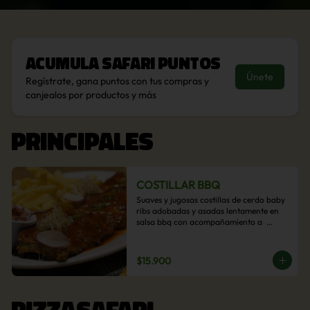
Acumula
Safari Puntos
Únete
Regístrate, gana puntos con tus compras y
canjealos por productos y más
PRINCIPALES
COSTILLAR BBQ
Suaves y jugosas costillas de cerdo baby 
ribs adobadas y asadas lentamente en 
salsa bbq con acompañamiento a  
elección: Pastelera de choclo, Quinotto, 
Puré tradicional, Puré picante, Verduras 
salteadas, Papas parmentier, Papas 
$15.900
fritas, Arroz blanco.
PIZZASAFARI