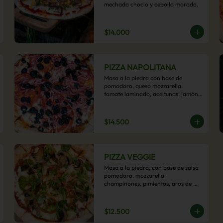
mechada choclo y cebolla morada.
$14.000
PIZZA NAPOLITANA
Masa a la piedra con base de 
pomodoro, queso mozzarella, 
tomate laminado, aceitunas, jamón 
colonial, orégano y aceite de oliva.
$14.500
PIZZA VEGGIE
Masa a la piedra, con base de salsa 
pomodoro, mozzarella, 
champiñones, pimientos, aros de 
cebolla, cherry confitado y aceituna.
$12.500