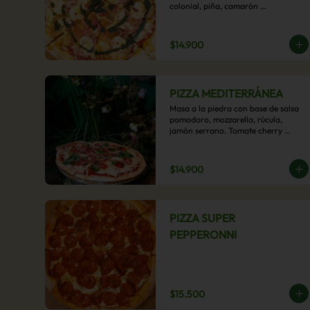
colonial, piña, camarón 
ecuatoriano, esta sabrosa pizza 
termina con un toque de pesto 
casero.
$14.900
PIZZA MEDITERRÁNEA
Masa a la piedra con base de salsa 
pomodoro, mozzarella, rúcula, 
jamón serrano. Tomate cherry 
confitado y oliva.
$14.900
PIZZA SUPER
PEPPERONNI
$15.500