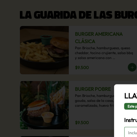
LA GUARIDA DE LAS BU
BURGER AMERICANA
CLÁSICA
Pan Brioche, hamburguesa, queso 
cheddar, tocino crujiente, salsa bbq 
y salsa americana con 
acompañamiento de papas fritas.
$9.500
BURGER POBRE
LLA
Pan Brioche, hamburguesa, queso 
gouda, salsa de la casa, cebolla 
caramelizada, huevo frito, y papa 
Este 
hilo, acompañado de papas fritas.
Instr
$9.500