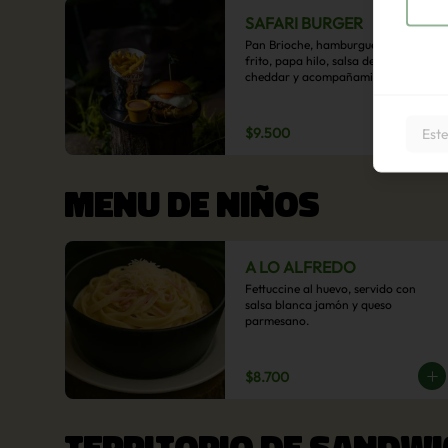
SAFARI BURGER
Pan Brioche, hamburguesa, huevo 
frito, papa hilo, salsa de queso 
cheddar y acompañamiento de 
papas fritas.
$9.500
Este
MENU DE NIÑOS
A LO ALFREDO
Fettuccine al huevo, servido con 
salsa blanca jamón y queso 
parmesano.
$8.700
TERRITORIO DE SANDWI