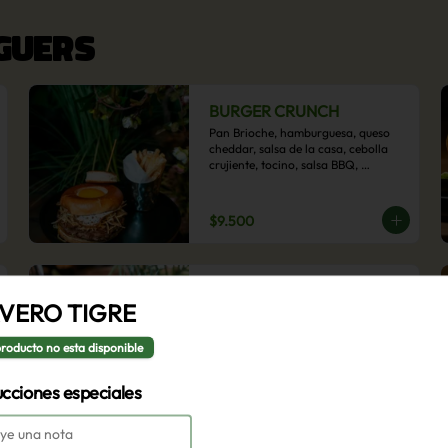
RGUERS
BURGER CRUNCH
Pan Brioche, hamburguesa, queso 
cheddar, salsa de la casa, cebolla 
crujiente, tocino, salsa BBQ, 
acompañado de papas fritas
$9.500
BURGER VEGGIE
VERO TIGRE
Pan brioche, hamburguesa de 
poroto negro, rúcula, tomate 
laminado, lechuga, champiñón ostra 
producto no esta disponible
y cebolla morada en aros, 
acompañado de papas fritas.
ucciones especiales
$9.500