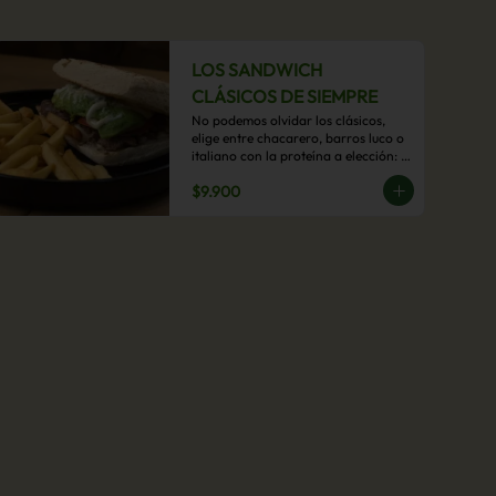
LOS SANDWICH
CLÁSICOS DE SIEMPRE
No podemos olvidar los clásicos, 
elige entre chacarero, barros luco o 
italiano con la proteína a elección: 
mechada, pollo o hamburguesa con 
$9.900
acompañamiento de papas fritas.