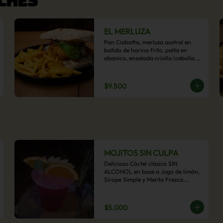
EL MERLUZA
Pan Ciabatta, merluza austral en 
batido de harina frito, palta en 
abanico, ensalada criolla (cebolla 
morada, ají y cilantro) y mayo 
acevichada con acompañamiento 
de papas fritas.
$9.500
MOJITOS SIN CULPA
Delicioso Cóctel clásico SIN 
ALCOHOL en base a Jugo de limón, 
Sirope Simple y Menta Fresca.

Opcional: Frambuesa, Frutilla, Piña, 
Mango, Maracuyá, Chirimoya.
$5.000