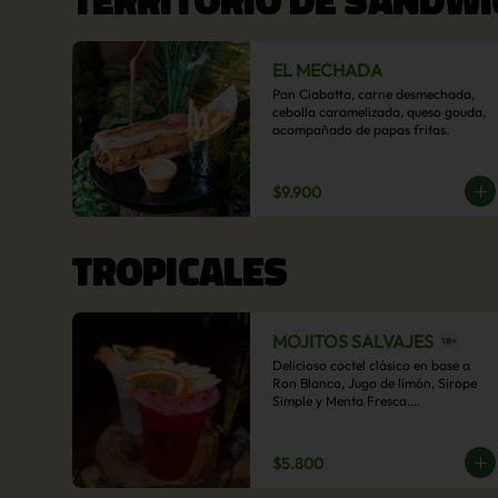
EL MECHADA
Pan Ciabatta, carne desmechada, 
cebolla caramelizada, queso gouda, 
acompañado de papas fritas.
$9.900
TROPICALES
MOJITOS SALVAJES
Delicioso coctel clásico en base a 
Ron Blanco, Jugo de limón, Sirope 
Simple y Menta Fresca.

Opcional: Frambuesa, Frutilla, Piña, 
Mango, Maracuyá, Chirimoya.
$5.800