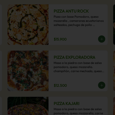
PIZZA ANTU ROCK
Pizza con base Pomodoro, queso 
mozarella , camarones ecuatorianos 
salteados, pechuga de pollo 
palmitos, queso crema, esta sabrosa 
pizza termina con un toque de pesto 
casero.
$15.900
PIZZA EXPLORADORA
Masa a la piedra con base de salsa 
pomodoro, queso mozarella. 
champiñón, carne mechada, queso 
azul y toques de perejil. ¡Explora su 
sabor!
$12.500
PIZZA KAJARI
Masa a la piedra con base de salsa 
pomodoro, queso mozzarella, carne 