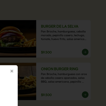
BURGER DE LA SELVA
Pan Brioche, hamburguesa, cebolla 
morada, pepinillo casero, lechuga, 
tomate, huevo frito, salsa americana 
con acompañamiento de papas 
fritas.
$9.500
ONION BURGER RING
Pan Brioche, hamburguesa con aros 
Close
de cebolla casero apanados, salsa 
BBQ, salsa americana, pepinillo 
artesanal, tocino y nuestra exquisita 
e imperdible salsa cheddar con 
acompañamiento de papas fritas.
$9.500