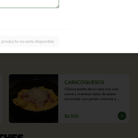
 producto no esta disponible
CARACOQUESOS
Clásica pasta de la casa con una 
suave y cremosa salsa de queso 
coronado con jamón colonial y 
queso parmesano.
$6.500
CHES