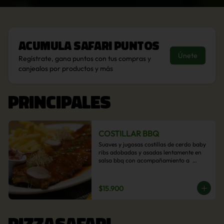
Acumula
Safari Puntos
Únete
Regístrate, gana puntos con tus compras y
canjealos por productos y más
PRINCIPALES
COSTILLAR BBQ
Suaves y jugosas costillas de cerdo baby 
ribs adobadas y asadas lentamente en 
salsa bbq con acompañamiento a  
elección: Pastelera de choclo, Quinotto, 
Puré tradicional, Puré picante, Verduras 
salteadas, Papas parmentier, Papas 
$15.900
fritas, Arroz blanco.
PIZZASAFARI