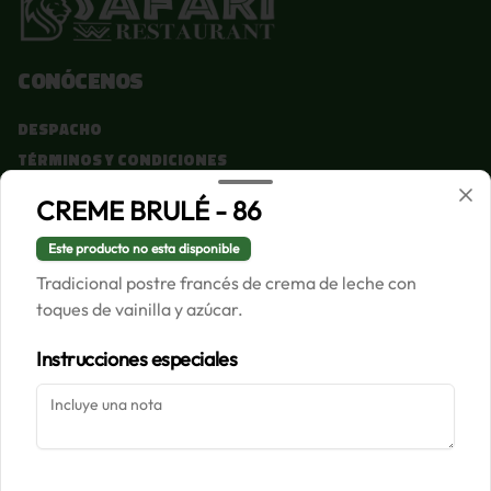
Conócenos
Despacho
Términos y condiciones
Política de privacidad
CREME BRULÉ - 86
Redes sociales
Este producto no esta disponible
Tradicional postre francés de crema de leche con
Instagram
toques de vainilla y azúcar.
Facebook
Instrucciones especiales
Mi cuenta
Pedir
Iniciar sesión