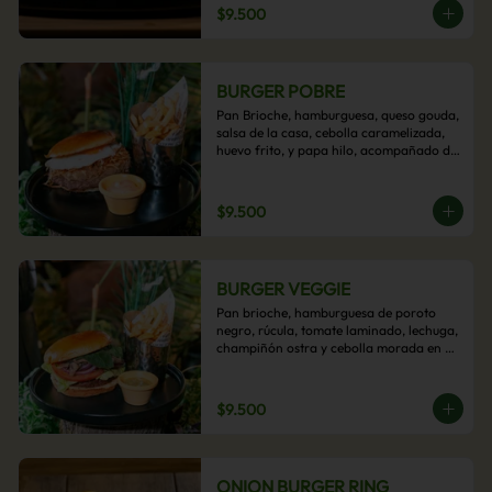
$9.500
BURGER POBRE
Pan Brioche, hamburguesa, queso gouda, 
salsa de la casa, cebolla caramelizada, 
huevo frito, y papa hilo, acompañado de 
papas fritas.
$9.500
BURGER VEGGIE
Pan brioche, hamburguesa de poroto 
negro, rúcula, tomate laminado, lechuga, 
champiñón ostra y cebolla morada en 
aros, acompañado de papas fritas.
$9.500
ONION BURGER RING