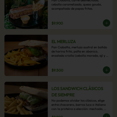
Pan Ciabatta, carne desmechada, 
cebolla caramelizada, queso gouda, 
acompañado de papas fritas.
$9.900
EL MERLUZA
Pan Ciabatta, merluza austral en batido 
de harina frito, palta en abanico, 
ensalada criolla (cebolla morada, ají y 
cilantro) y mayo acevichada con 
acompañamiento de papas fritas.
$9.500
LOS SANDWICH CLÁSICOS
DE SIEMPRE
No podemos olvidar los clásicos, elige 
entre chacarero, barros luco o italiano 
con la proteína a elección: mechada, 
pollo o hamburguesa con 