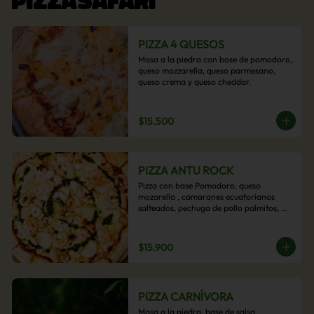
PIZZA 4 QUESOS
Masa a la piedra con base de pomodoro, 
queso mozzarella, queso parmesano, 
queso crema y queso cheddar.
$15.500
PIZZA ANTU ROCK
Pizza con base Pomodoro, queso 
mozarella , camarones ecuatorianos 
salteados, pechuga de pollo palmitos, 
queso crema, esta sabrosa pizza termina 
con un toque de pesto casero.
$15.900
PIZZA CARNÍVORA
Masa a la piedra, base de salsa 