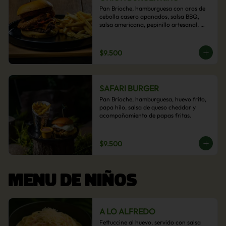
Pan Brioche, hamburguesa con aros de 
cebolla casero apanados, salsa BBQ, 
salsa americana, pepinillo artesanal, 
tocino y nuestra exquisita e imperdible 
salsa cheddar con acompañamiento de 
papas fritas.
$9.500
SAFARI BURGER
Pan Brioche, hamburguesa, huevo frito, 
papa hilo, salsa de queso cheddar y 
acompañamiento de papas fritas.
$9.500
MENU DE NIÑOS
A LO ALFREDO
Fettuccine al huevo, servido con salsa 