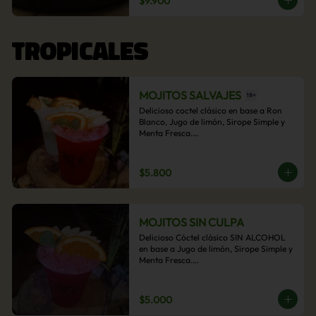
$9.900
acompañamiento de papas fritas.
TROPICALES
MOJITOS SALVAJES
Delicioso coctel clásico en base a Ron 
Blanco, Jugo de limón, Sirope Simple y 
Menta Fresca.

Opcional: Frambuesa, Frutilla, Piña, 
Mango, Maracuyá, Chirimoya.
$5.800
MOJITOS SIN CULPA
Delicioso Cóctel clásico SIN ALCOHOL 
en base a Jugo de limón, Sirope Simple y 
Menta Fresca.

Opcional: Frambuesa, Frutilla, Piña, 
Mango, Maracuyá, Chirimoya.
$5.000