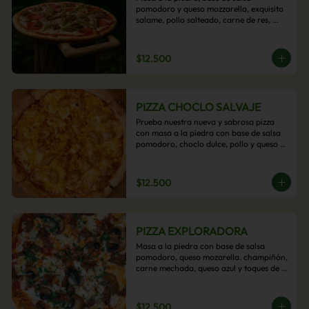
pomodoro y queso mozzarella, exquisito 
salame, pollo salteado, carne de res, 
pimientos asados y cebolla carameliza.
$12.500
PIZZA CHOCLO SALVAJE
Prueba nuestra nueva y sabrosa pizza 
con masa a la piedra con base de salsa 
pomodoro, choclo dulce, pollo y queso 
mozzarella derretido. Un sabor Salvaje
$12.500
PIZZA EXPLORADORA
Masa a la piedra con base de salsa 
pomodoro, queso mozarella. champiñón, 
carne mechada, queso azul y toques de 
perejil. ¡Explora su sabor!
$12.500