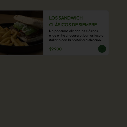
LOS SANDWICH
CLÁSICOS DE SIEMPRE
No podemos olvidar los clásicos, 
elige entre chacarero, barros luco o 
italiano con la proteína a elección: 
mechada, pollo o hamburguesa con 
$9.900
acompañamiento de papas fritas.