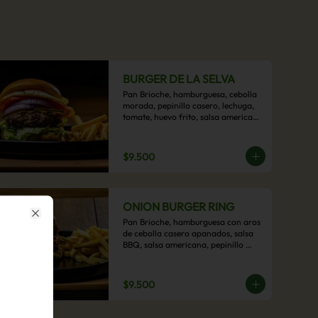
BURGER DE LA SELVA
Pan Brioche, hamburguesa, cebolla 
morada, pepinillo casero, lechuga, 
tomate, huevo frito, salsa americana 
con acompañamiento de papas 
fritas.
$9.500
ONION BURGER RING
Pan Brioche, hamburguesa con aros 
Close
de cebolla casero apanados, salsa 
BBQ, salsa americana, pepinillo 
artesanal, tocino y nuestra exquisita 
e imperdible salsa cheddar con 
acompañamiento de papas fritas.
$9.500