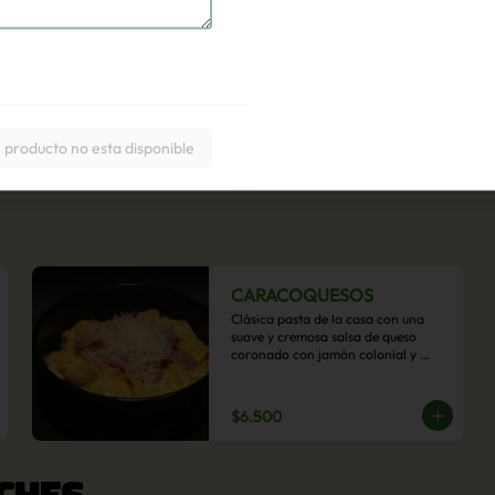
 producto no esta disponible
CARACOQUESOS
Clásica pasta de la casa con una 
suave y cremosa salsa de queso 
coronado con jamón colonial y 
queso parmesano.
$6.500
CHES