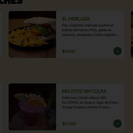
EL MERLUZA
Pan Ciabatta, merluza austral en 
batido de harina frito, palta en 
abanico, ensalada criolla (cebolla 
morada, ají y cilantro) y mayo 
acevichada con acompañamiento 
de papas fritas.
$9.500
MOJITOS SIN CULPA
Delicioso Cóctel clásico SIN 
ALCOHOL en base a Jugo de limón, 
Sirope Simple y Menta Fresca.

Opcional: Frambuesa, Frutilla, Piña, 
Mango, Maracuyá, Chirimoya.
$5.000