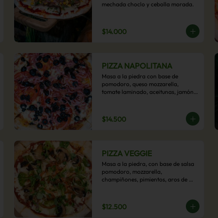
mechada choclo y cebolla morada.
$14.000
PIZZA NAPOLITANA
Masa a la piedra con base de 
pomodoro, queso mozzarella, 
tomate laminado, aceitunas, jamón 
colonial, orégano y aceite de oliva.
$14.500
PIZZA VEGGIE
Masa a la piedra, con base de salsa 
pomodoro, mozzarella, 
champiñones, pimientos, aros de 
cebolla, cherry confitado y aceituna.
$12.500