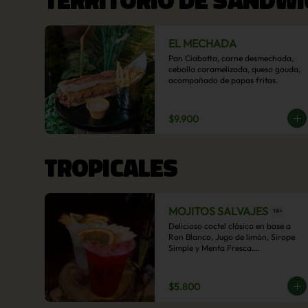
EL MECHADA
Pan Ciabatta, carne desmechada, 
cebolla caramelizada, queso gouda, 
acompañado de papas fritas.
$9.900
TROPICALES
MOJITOS SALVAJES
Delicioso coctel clásico en base a 
Ron Blanco, Jugo de limón, Sirope 
Simple y Menta Fresca.

Opcional: Frambuesa, Frutilla, Piña, 
Mango, Maracuyá, Chirimoya.
$5.800