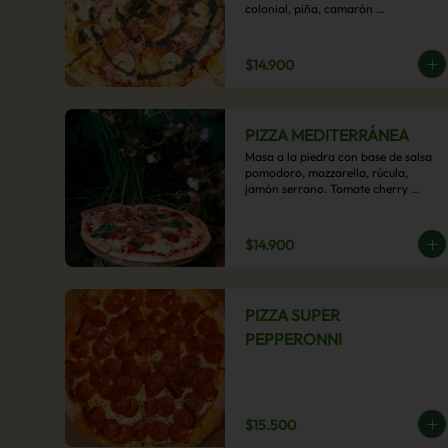
colonial, piña, camarón 
ecuatoriano, esta sabrosa pizza 
termina con un toque de pesto 
casero.
$14.900
PIZZA MEDITERRÁNEA
Masa a la piedra con base de salsa 
pomodoro, mozzarella, rúcula, 
jamón serrano. Tomate cherry 
confitado y oliva.
$14.900
PIZZA SUPER
PEPPERONNI
$15.500