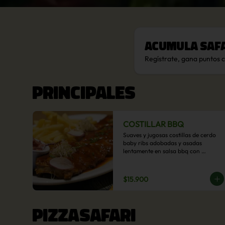
Acumula
Saf
Regístrate, gana puntos 
PRINCIPALES
COSTILLAR BBQ
Suaves y jugosas costillas de cerdo 
baby ribs adobadas y asadas 
lentamente en salsa bbq con 
acompañamiento a  elección: 
Pastelera de choclo, Quinotto, Puré 
tradicional, Puré picante, Verduras 
$15.900
salteadas, Papas parmentier, Papas 
fritas, Arroz blanco.
PIZZASAFARI