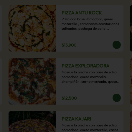
PIZZA ANTU ROCK
Pizza con base Pomodoro, queso 
mozarella , camarones ecuatorianos 
salteados, pechuga de pollo 
palmitos, queso crema, esta sabrosa 
pizza termina con un toque de pesto 
casero.
$15.900
PIZZA EXPLORADORA
Masa a la piedra con base de salsa 
pomodoro, queso mozarella. 
champiñón, carne mechada, queso 
azul y toques de perejil. ¡Explora su 
sabor!
$12.500
PIZZA KAJARI
Masa a la piedra con base de salsa 
pomodoro, queso mozzarella, carne 