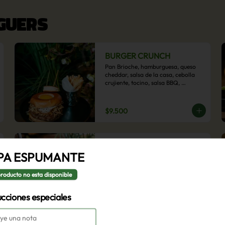
RGUERS
BURGER CRUNCH
Pan Brioche, hamburguesa, queso 
cheddar, salsa de la casa, cebolla 
crujiente, tocino, salsa BBQ, 
acompañado de papas fritas
$9.500
BURGER VEGGIE
PA ESPUMANTE
Pan brioche, hamburguesa de 
poroto negro, rúcula, tomate 
laminado, lechuga, champiñón ostra 
producto no esta disponible
y cebolla morada en aros, 
acompañado de papas fritas.
ucciones especiales
$9.500