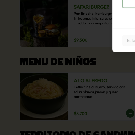
SAFARI BURGER
Pan Brioche, hamburguesa, huevo 
frito, papa hilo, salsa de queso 
cheddar y acompañamiento de 
papas fritas.
$9.500
Este
MENU DE NIÑOS
A LO ALFREDO
Fettuccine al huevo, servido con 
salsa blanca jamón y queso 
parmesano.
$8.700
TERRITORIO DE SANDWI