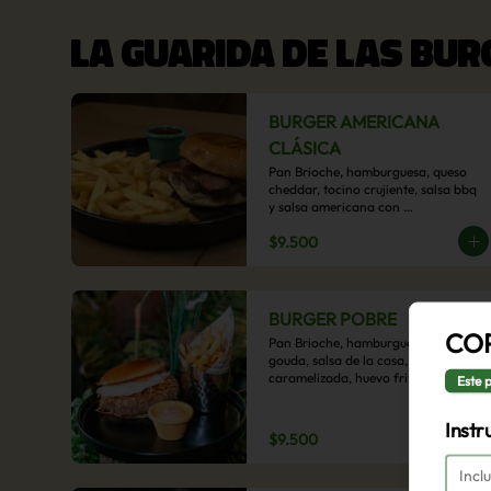
LA GUARIDA DE LAS BU
BURGER AMERICANA
CLÁSICA
Pan Brioche, hamburguesa, queso 
cheddar, tocino crujiente, salsa bbq 
y salsa americana con 
acompañamiento de papas fritas.
$9.500
BURGER POBRE
CO
Pan Brioche, hamburguesa, queso 
gouda, salsa de la casa, cebolla 
caramelizada, huevo frito, y papa 
Este 
hilo, acompañado de papas fritas.
Instr
$9.500