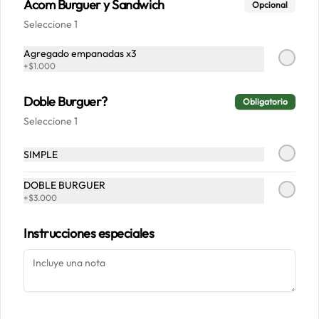
Acom Burguer y Sandwich
Opcional
Seleccione 1
Conócenos
Agregado empanadas x3
+
$1.000
Despacho
Doble Burguer?
Términos y condiciones
Obligatorio
Seleccione 1
Política de privacidad
Redes sociales
SIMPLE
Instagram
DOBLE BURGUER
+
$3.000
Facebook
Instrucciones especiales
Mi cuenta
Pedir
Iniciar sesión