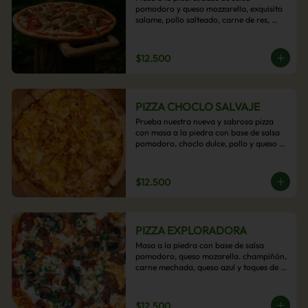
pomodoro y queso mozzarella, exquisito 
salame, pollo salteado, carne de res, 
pimientos asados y cebolla carameliza.
$12.500
PIZZA CHOCLO SALVAJE
Prueba nuestra nueva y sabrosa pizza 
con masa a la piedra con base de salsa 
pomodoro, choclo dulce, pollo y queso 
mozzarella derretido. Un sabor Salvaje
$12.500
PIZZA EXPLORADORA
Masa a la piedra con base de salsa 
pomodoro, queso mozarella. champiñón, 
carne mechada, queso azul y toques de 
perejil. ¡Explora su sabor!
$12.500