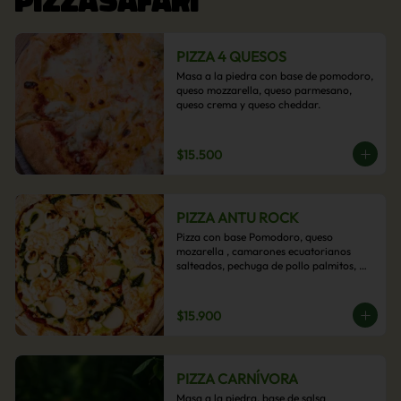
PIZZA 4 QUESOS
Masa a la piedra con base de pomodoro, 
queso mozzarella, queso parmesano, 
queso crema y queso cheddar.
$15.500
PIZZA ANTU ROCK
Pizza con base Pomodoro, queso 
mozarella , camarones ecuatorianos 
salteados, pechuga de pollo palmitos, 
queso crema, esta sabrosa pizza termina 
con un toque de pesto casero.
$15.900
PIZZA CARNÍVORA
Masa a la piedra, base de salsa 