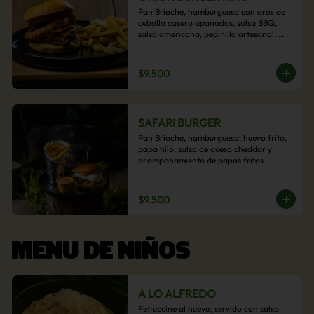
Pan Brioche, hamburguesa con aros de 
cebolla casero apanados, salsa BBQ, 
salsa americana, pepinillo artesanal, 
tocino y nuestra exquisita e imperdible 
salsa cheddar con acompañamiento de 
papas fritas.
$9.500
SAFARI BURGER
Pan Brioche, hamburguesa, huevo frito, 
papa hilo, salsa de queso cheddar y 
acompañamiento de papas fritas.
$9.500
MENU DE NIÑOS
A LO ALFREDO
Fettuccine al huevo, servido con salsa 