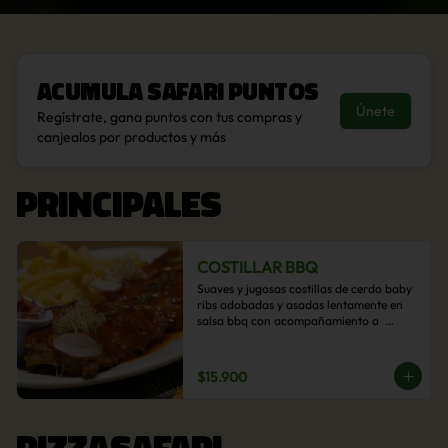
Acumula
Safari Puntos
Únete
Regístrate, gana puntos con tus compras y
canjealos por productos y más
PRINCIPALES
COSTILLAR BBQ
Suaves y jugosas costillas de cerdo baby 
ribs adobadas y asadas lentamente en 
salsa bbq con acompañamiento a  
elección: Pastelera de choclo, Quinotto, 
Puré tradicional, Puré picante, Verduras 
salteadas, Papas parmentier, Papas 
$15.900
fritas, Arroz blanco.
PIZZASAFARI