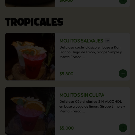
$9.900
acompañamiento de papas fritas.
TROPICALES
MOJITOS SALVAJES
Delicioso coctel clásico en base a Ron 
Blanco, Jugo de limón, Sirope Simple y 
Menta Fresca.

Opcional: Frambuesa, Frutilla, Piña, 
Mango, Maracuyá, Chirimoya.
$5.800
MOJITOS SIN CULPA
Delicioso Cóctel clásico SIN ALCOHOL 
en base a Jugo de limón, Sirope Simple y 
Menta Fresca.

Opcional: Frambuesa, Frutilla, Piña, 
Mango, Maracuyá, Chirimoya.
$5.000