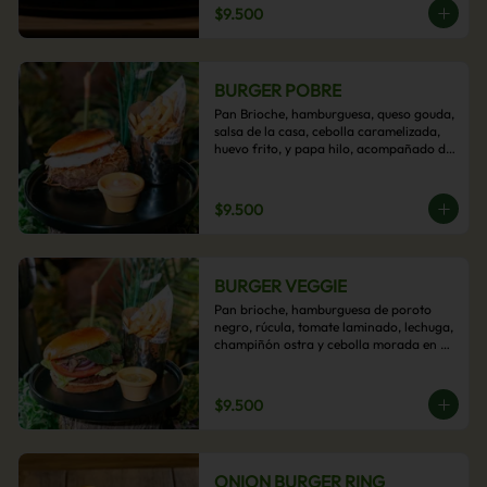
$9.500
BURGER POBRE
Pan Brioche, hamburguesa, queso gouda, 
salsa de la casa, cebolla caramelizada, 
huevo frito, y papa hilo, acompañado de 
papas fritas.
$9.500
BURGER VEGGIE
Pan brioche, hamburguesa de poroto 
negro, rúcula, tomate laminado, lechuga, 
champiñón ostra y cebolla morada en 
aros, acompañado de papas fritas.
$9.500
ONION BURGER RING