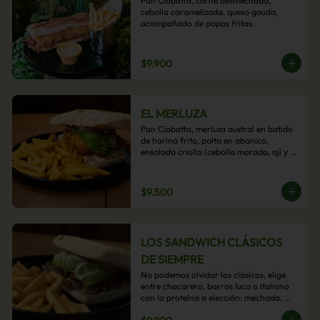
Pan Ciabatta, carne desmechada, 
cebolla caramelizada, queso gouda, 
acompañado de papas fritas.
$9.900
EL MERLUZA
Pan Ciabatta, merluza austral en batido 
de harina frito, palta en abanico, 
ensalada criolla (cebolla morada, ají y 
cilantro) y mayo acevichada con 
acompañamiento de papas fritas.
$9.500
LOS SANDWICH CLÁSICOS
DE SIEMPRE
No podemos olvidar los clásicos, elige 
entre chacarero, barros luco o italiano 
con la proteína a elección: mechada, 
pollo o hamburguesa con 