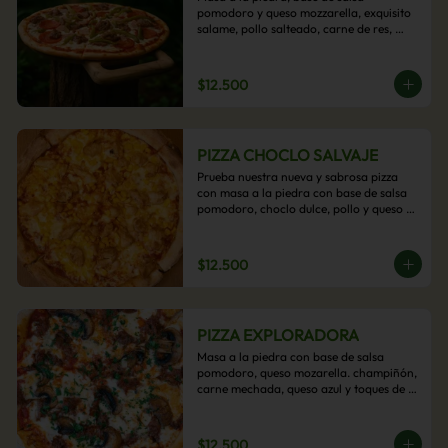
pomodoro y queso mozzarella, exquisito 
salame, pollo salteado, carne de res, 
pimientos asados y cebolla carameliza.
$12.500
PIZZA CHOCLO SALVAJE
Prueba nuestra nueva y sabrosa pizza 
con masa a la piedra con base de salsa 
pomodoro, choclo dulce, pollo y queso 
mozzarella derretido. Un sabor Salvaje
$12.500
PIZZA EXPLORADORA
Masa a la piedra con base de salsa 
pomodoro, queso mozarella. champiñón, 
carne mechada, queso azul y toques de 
perejil. ¡Explora su sabor!
$12.500