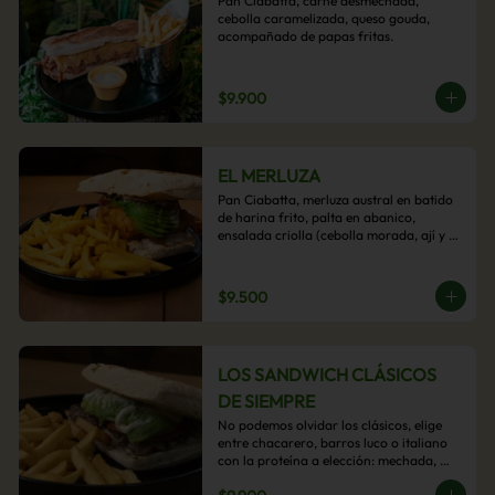
Pan Ciabatta, carne desmechada, 
cebolla caramelizada, queso gouda, 
acompañado de papas fritas.
$9.900
EL MERLUZA
Pan Ciabatta, merluza austral en batido 
de harina frito, palta en abanico, 
ensalada criolla (cebolla morada, ají y 
cilantro) y mayo acevichada con 
acompañamiento de papas fritas.
$9.500
LOS SANDWICH CLÁSICOS
DE SIEMPRE
No podemos olvidar los clásicos, elige 
entre chacarero, barros luco o italiano 
con la proteína a elección: mechada, 
pollo o hamburguesa con 