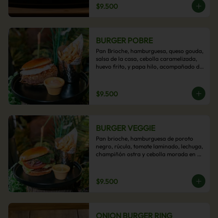
$9.500
BURGER POBRE
Pan Brioche, hamburguesa, queso gouda, 
salsa de la casa, cebolla caramelizada, 
huevo frito, y papa hilo, acompañado de 
papas fritas.
$9.500
BURGER VEGGIE
Pan brioche, hamburguesa de poroto 
negro, rúcula, tomate laminado, lechuga, 
champiñón ostra y cebolla morada en 
aros, acompañado de papas fritas.
$9.500
ONION BURGER RING