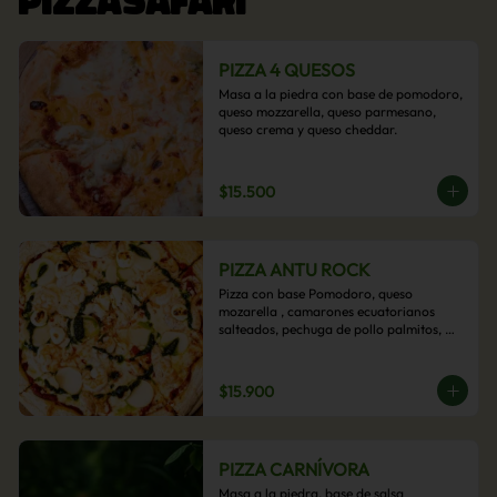
PIZZA 4 QUESOS
Masa a la piedra con base de pomodoro, 
queso mozzarella, queso parmesano, 
queso crema y queso cheddar.
$15.500
PIZZA ANTU ROCK
Pizza con base Pomodoro, queso 
mozarella , camarones ecuatorianos 
salteados, pechuga de pollo palmitos, 
queso crema, esta sabrosa pizza termina 
con un toque de pesto casero.
$15.900
PIZZA CARNÍVORA
Masa a la piedra, base de salsa 