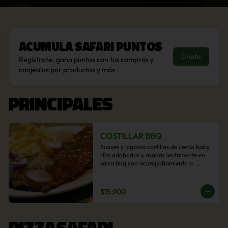
Acumula
Safari Puntos
Únete
Regístrate, gana puntos con tus compras y
canjealos por productos y más
PRINCIPALES
COSTILLAR BBQ
Suaves y jugosas costillas de cerdo baby 
ribs adobadas y asadas lentamente en 
salsa bbq con acompañamiento a  
elección: Pastelera de choclo, Quinotto, 
Puré tradicional, Puré picante, Verduras 
salteadas, Papas parmentier, Papas 
$15.900
fritas, Arroz blanco.
PIZZASAFARI