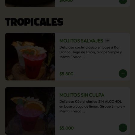
$9.900
acompañamiento de papas fritas.
TROPICALES
MOJITOS SALVAJES
Delicioso coctel clásico en base a Ron 
Blanco, Jugo de limón, Sirope Simple y 
Menta Fresca.

Opcional: Frambuesa, Frutilla, Piña, 
Mango, Maracuyá, Chirimoya.
$5.800
MOJITOS SIN CULPA
Delicioso Cóctel clásico SIN ALCOHOL 
en base a Jugo de limón, Sirope Simple y 
Menta Fresca.

Opcional: Frambuesa, Frutilla, Piña, 
Mango, Maracuyá, Chirimoya.
$5.000