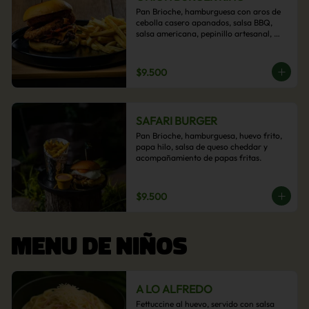
Pan Brioche, hamburguesa con aros de 
cebolla casero apanados, salsa BBQ, 
salsa americana, pepinillo artesanal, 
tocino y nuestra exquisita e imperdible 
salsa cheddar con acompañamiento de 
papas fritas.
$9.500
SAFARI BURGER
Pan Brioche, hamburguesa, huevo frito, 
papa hilo, salsa de queso cheddar y 
acompañamiento de papas fritas.
$9.500
MENU DE NIÑOS
A LO ALFREDO
Fettuccine al huevo, servido con salsa 