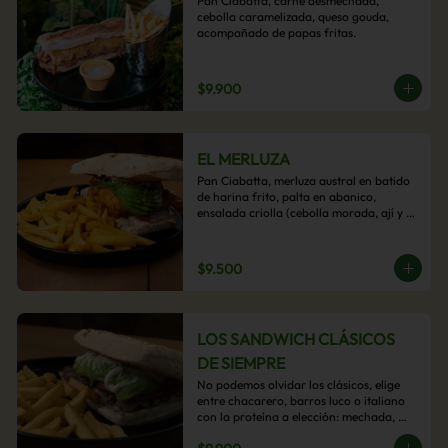
Pan Ciabatta, carne desmechada, 
cebolla caramelizada, queso gouda, 
acompañado de papas fritas.
$9.900
EL MERLUZA
Pan Ciabatta, merluza austral en batido 
de harina frito, palta en abanico, 
ensalada criolla (cebolla morada, ají y 
cilantro) y mayo acevichada con 
acompañamiento de papas fritas.
$9.500
LOS SANDWICH CLÁSICOS
DE SIEMPRE
No podemos olvidar los clásicos, elige 
entre chacarero, barros luco o italiano 
con la proteína a elección: mechada, 
pollo o hamburguesa con 