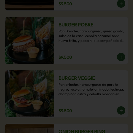
$9.500
BURGER POBRE
Pan Brioche, hamburguesa, queso gouda, 
salsa de la casa, cebolla caramelizada, 
huevo frito, y papa hilo, acompañado de 
papas fritas.
$9.500
BURGER VEGGIE
Pan brioche, hamburguesa de poroto 
negro, rúcula, tomate laminado, lechuga, 
champiñón ostra y cebolla morada en 
aros, acompañado de papas fritas.
$9.500
ONION BURGER RING