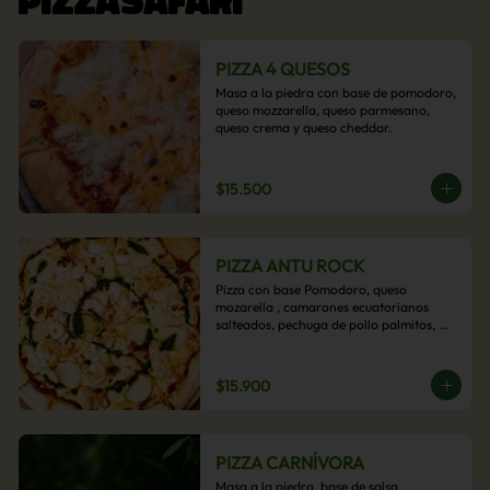
PIZZA 4 QUESOS
Masa a la piedra con base de pomodoro, 
queso mozzarella, queso parmesano, 
queso crema y queso cheddar.
$15.500
PIZZA ANTU ROCK
Pizza con base Pomodoro, queso 
mozarella , camarones ecuatorianos 
salteados, pechuga de pollo palmitos, 
queso crema, esta sabrosa pizza termina 
con un toque de pesto casero.
$15.900
PIZZA CARNÍVORA
Masa a la piedra, base de salsa 