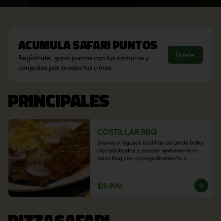
Acumula
Safari Puntos
Únete
Regístrate, gana puntos con tus compras y
canjealos por productos y más
PRINCIPALES
COSTILLAR BBQ
Suaves y jugosas costillas de cerdo baby 
ribs adobadas y asadas lentamente en 
salsa bbq con acompañamiento a  
elección: Pastelera de choclo, Quinotto, 
Puré tradicional, Puré picante, Verduras 
salteadas, Papas parmentier, Papas 
$15.900
fritas, Arroz blanco.
PIZZASAFARI