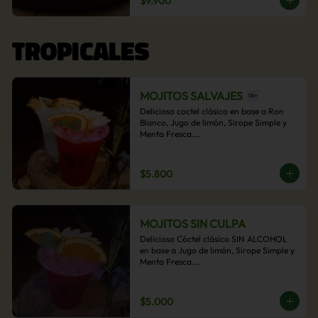
$9.900
acompañamiento de papas fritas.
TROPICALES
MOJITOS SALVAJES
Delicioso coctel clásico en base a Ron 
Blanco, Jugo de limón, Sirope Simple y 
Menta Fresca.

Opcional: Frambuesa, Frutilla, Piña, 
Mango, Maracuyá, Chirimoya.
$5.800
MOJITOS SIN CULPA
Delicioso Cóctel clásico SIN ALCOHOL 
en base a Jugo de limón, Sirope Simple y 
Menta Fresca.

Opcional: Frambuesa, Frutilla, Piña, 
Mango, Maracuyá, Chirimoya.
$5.000