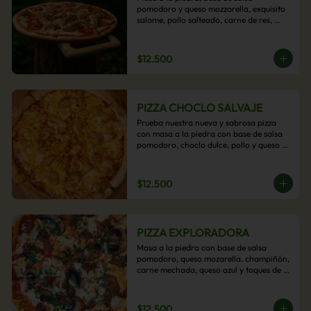
pomodoro y queso mozzarella, exquisito 
salame, pollo salteado, carne de res, 
pimientos asados y cebolla carameliza.
$12.500
PIZZA CHOCLO SALVAJE
Prueba nuestra nueva y sabrosa pizza 
con masa a la piedra con base de salsa 
pomodoro, choclo dulce, pollo y queso 
mozzarella derretido. Un sabor Salvaje
$12.500
PIZZA EXPLORADORA
Masa a la piedra con base de salsa 
pomodoro, queso mozarella. champiñón, 
carne mechada, queso azul y toques de 
perejil. ¡Explora su sabor!
$12.500