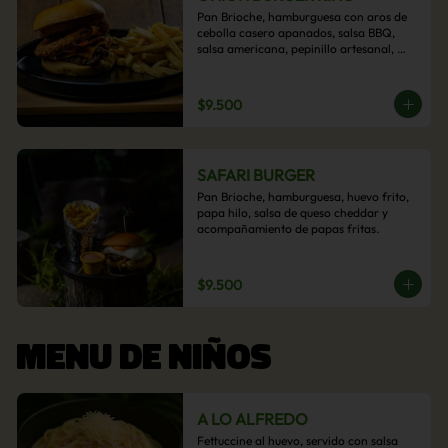
Pan Brioche, hamburguesa con aros de 
cebolla casero apanados, salsa BBQ, 
salsa americana, pepinillo artesanal, 
tocino y nuestra exquisita e imperdible 
salsa cheddar con acompañamiento de 
papas fritas.
$9.500
SAFARI BURGER
Pan Brioche, hamburguesa, huevo frito, 
papa hilo, salsa de queso cheddar y 
acompañamiento de papas fritas.
$9.500
MENU DE NIÑOS
A LO ALFREDO
Fettuccine al huevo, servido con salsa 