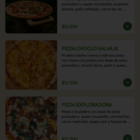
pomodoro y queso mozzarella, exquisito 
salame, pollo salteado, carne de res, 
pimientos asados y cebolla carameliza.
$12.500
PIZZA CHOCLO SALVAJE
Prueba nuestra nueva y sabrosa pizza 
con masa a la piedra con base de salsa 
pomodoro, choclo dulce, pollo y queso 
mozzarella derretido. Un sabor Salvaje
$12.500
PIZZA EXPLORADORA
Masa a la piedra con base de salsa 
pomodoro, queso mozarella. champiñón, 
carne mechada, queso azul y toques de 
perejil. ¡Explora su sabor!
$12.500