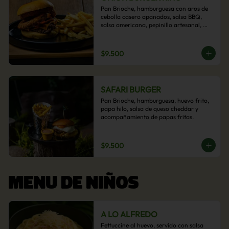
Pan Brioche, hamburguesa con aros de 
cebolla casero apanados, salsa BBQ, 
salsa americana, pepinillo artesanal, 
tocino y nuestra exquisita e imperdible 
salsa cheddar con acompañamiento de 
papas fritas.
$9.500
SAFARI BURGER
Pan Brioche, hamburguesa, huevo frito, 
papa hilo, salsa de queso cheddar y 
acompañamiento de papas fritas.
$9.500
MENU DE NIÑOS
A LO ALFREDO
Fettuccine al huevo, servido con salsa 