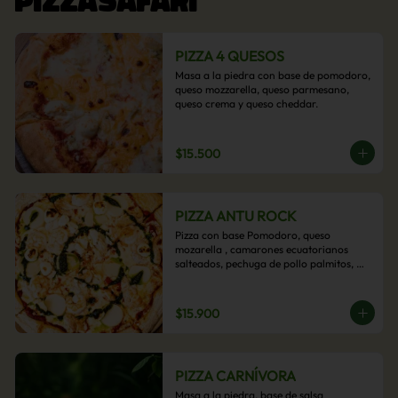
PIZZA 4 QUESOS
Masa a la piedra con base de pomodoro, 
queso mozzarella, queso parmesano, 
queso crema y queso cheddar.
$15.500
PIZZA ANTU ROCK
Pizza con base Pomodoro, queso 
mozarella , camarones ecuatorianos 
salteados, pechuga de pollo palmitos, 
queso crema, esta sabrosa pizza termina 
con un toque de pesto casero.
$15.900
PIZZA CARNÍVORA
Masa a la piedra, base de salsa 