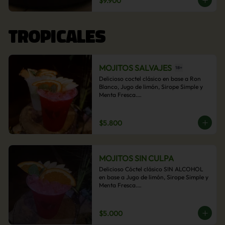
$9.900
acompañamiento de papas fritas.
TROPICALES
MOJITOS SALVAJES
Delicioso coctel clásico en base a Ron 
Blanco, Jugo de limón, Sirope Simple y 
Menta Fresca.

Opcional: Frambuesa, Frutilla, Piña, 
Mango, Maracuyá, Chirimoya.
$5.800
MOJITOS SIN CULPA
Delicioso Cóctel clásico SIN ALCOHOL 
en base a Jugo de limón, Sirope Simple y 
Menta Fresca.

Opcional: Frambuesa, Frutilla, Piña, 
Mango, Maracuyá, Chirimoya.
$5.000