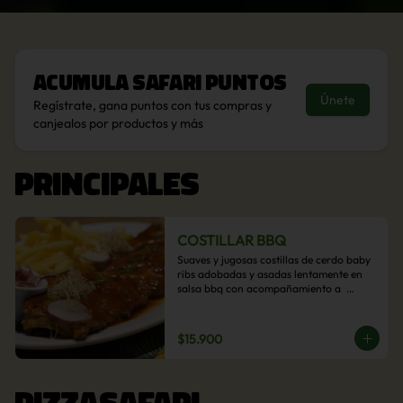
Acumula
Safari Puntos
Únete
Regístrate, gana puntos con tus compras y
canjealos por productos y más
PRINCIPALES
COSTILLAR BBQ
Suaves y jugosas costillas de cerdo baby 
ribs adobadas y asadas lentamente en 
salsa bbq con acompañamiento a  
elección: Pastelera de choclo, Quinotto, 
Puré tradicional, Puré picante, Verduras 
salteadas, Papas parmentier, Papas 
$15.900
fritas, Arroz blanco.
PIZZASAFARI