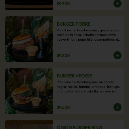
$9.500
BURGER POBRE
Pan Brioche, hamburguesa, queso gouda, 
salsa de la casa, cebolla caramelizada, 
huevo frito, y papa hilo, acompañado de 
papas fritas.
$9.500
BURGER VEGGIE
Pan brioche, hamburguesa de poroto 
negro, rúcula, tomate laminado, lechuga, 
champiñón ostra y cebolla morada en 
aros, acompañado de papas fritas.
$9.500
ONION BURGER RING