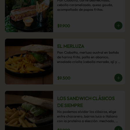
Pan Ciabatta, carne desmechada, 
cebolla caramelizada, queso gouda, 
acompañado de papas fritas.
$9.900
EL MERLUZA
Pan Ciabatta, merluza austral en batido 
de harina frito, palta en abanico, 
ensalada criolla (cebolla morada, ají y 
cilantro) y mayo acevichada con 
acompañamiento de papas fritas.
$9.500
LOS SANDWICH CLÁSICOS
DE SIEMPRE
No podemos olvidar los clásicos, elige 
entre chacarero, barros luco o italiano 
con la proteína a elección: mechada, 
pollo o hamburguesa con 