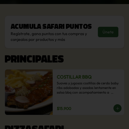
Acumula
Safari Puntos
Únete
Regístrate, gana puntos con tus compras y
canjealos por productos y más
PRINCIPALES
COSTILLAR BBQ
Suaves y jugosas costillas de cerdo baby 
ribs adobadas y asadas lentamente en 
salsa bbq con acompañamiento a  
elección: Pastelera de choclo, Quinotto, 
Puré tradicional, Puré picante, Verduras 
salteadas, Papas parmentier, Papas 
$15.900
fritas, Arroz blanco.
PIZZASAFARI