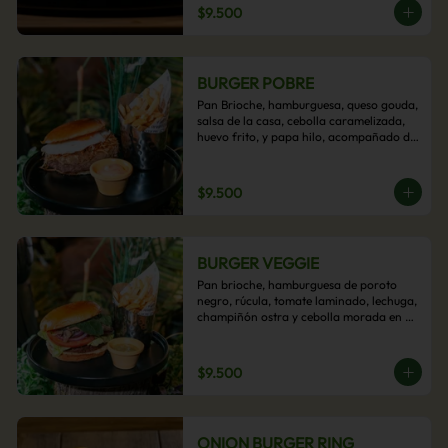
$9.500
BURGER POBRE
Pan Brioche, hamburguesa, queso gouda, 
salsa de la casa, cebolla caramelizada, 
huevo frito, y papa hilo, acompañado de 
papas fritas.
$9.500
BURGER VEGGIE
Pan brioche, hamburguesa de poroto 
negro, rúcula, tomate laminado, lechuga, 
champiñón ostra y cebolla morada en 
aros, acompañado de papas fritas.
$9.500
ONION BURGER RING