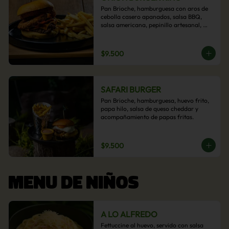
Pan Brioche, hamburguesa con aros de 
cebolla casero apanados, salsa BBQ, 
salsa americana, pepinillo artesanal, 
tocino y nuestra exquisita e imperdible 
salsa cheddar con acompañamiento de 
papas fritas.
$9.500
SAFARI BURGER
Pan Brioche, hamburguesa, huevo frito, 
papa hilo, salsa de queso cheddar y 
acompañamiento de papas fritas.
$9.500
MENU DE NIÑOS
A LO ALFREDO
Fettuccine al huevo, servido con salsa 