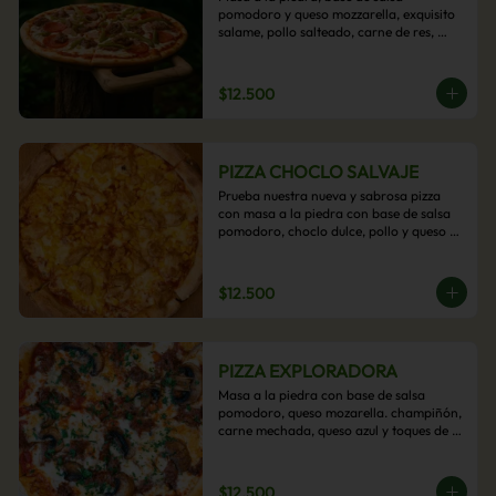
pomodoro y queso mozzarella, exquisito 
salame, pollo salteado, carne de res, 
pimientos asados y cebolla carameliza.
$12.500
PIZZA CHOCLO SALVAJE
Prueba nuestra nueva y sabrosa pizza 
con masa a la piedra con base de salsa 
pomodoro, choclo dulce, pollo y queso 
mozzarella derretido. Un sabor Salvaje
$12.500
PIZZA EXPLORADORA
Masa a la piedra con base de salsa 
pomodoro, queso mozarella. champiñón, 
carne mechada, queso azul y toques de 
perejil. ¡Explora su sabor!
$12.500