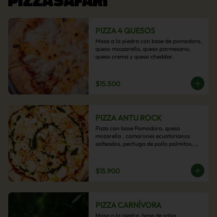
PIZZA 4 QUESOS
Masa a la piedra con base de pomodoro, 
queso mozzarella, queso parmesano, 
queso crema y queso cheddar.
$15.500
PIZZA ANTU ROCK
Pizza con base Pomodoro, queso 
mozarella , camarones ecuatorianos 
salteados, pechuga de pollo palmitos, 
queso crema, esta sabrosa pizza termina 
con un toque de pesto casero.
$15.900
PIZZA CARNÍVORA
Masa a la piedra, base de salsa 