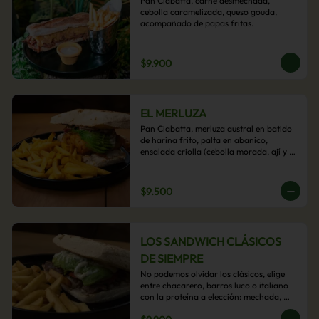
Pan Ciabatta, carne desmechada, 
cebolla caramelizada, queso gouda, 
acompañado de papas fritas.
$9.900
EL MERLUZA
Pan Ciabatta, merluza austral en batido 
de harina frito, palta en abanico, 
ensalada criolla (cebolla morada, ají y 
cilantro) y mayo acevichada con 
acompañamiento de papas fritas.
$9.500
LOS SANDWICH CLÁSICOS
DE SIEMPRE
No podemos olvidar los clásicos, elige 
entre chacarero, barros luco o italiano 
con la proteína a elección: mechada, 
pollo o hamburguesa con 