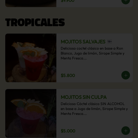
$9.900
acompañamiento de papas fritas.
TROPICALES
MOJITOS SALVAJES
Delicioso coctel clásico en base a Ron 
Blanco, Jugo de limón, Sirope Simple y 
Menta Fresca.

Opcional: Frambuesa, Frutilla, Piña, 
Mango, Maracuyá, Chirimoya.
$5.800
MOJITOS SIN CULPA
Delicioso Cóctel clásico SIN ALCOHOL 
en base a Jugo de limón, Sirope Simple y 
Menta Fresca.

Opcional: Frambuesa, Frutilla, Piña, 
Mango, Maracuyá, Chirimoya.
$5.000