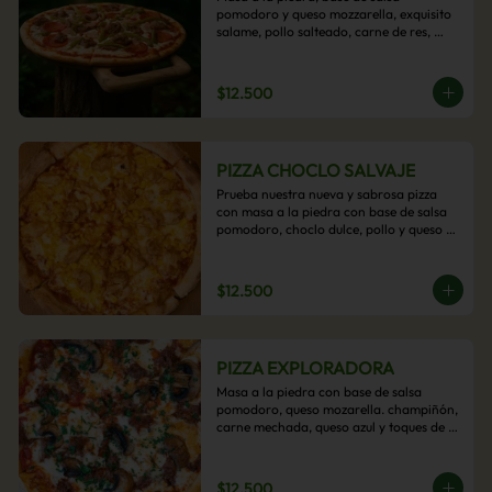
pomodoro y queso mozzarella, exquisito 
salame, pollo salteado, carne de res, 
pimientos asados y cebolla carameliza.
$12.500
PIZZA CHOCLO SALVAJE
Prueba nuestra nueva y sabrosa pizza 
con masa a la piedra con base de salsa 
pomodoro, choclo dulce, pollo y queso 
mozzarella derretido. Un sabor Salvaje
$12.500
PIZZA EXPLORADORA
Masa a la piedra con base de salsa 
pomodoro, queso mozarella. champiñón, 
carne mechada, queso azul y toques de 
perejil. ¡Explora su sabor!
$12.500