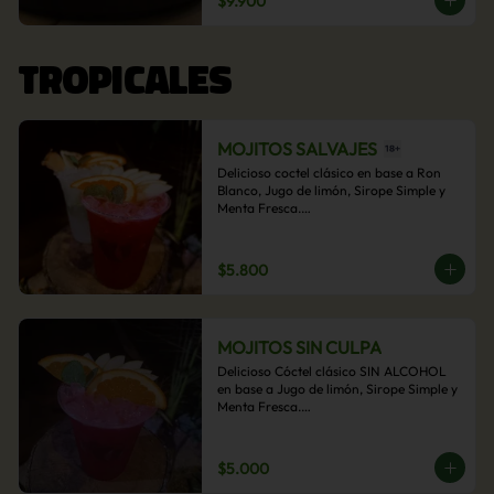
$9.900
acompañamiento de papas fritas.
TROPICALES
MOJITOS SALVAJES
Delicioso coctel clásico en base a Ron 
Blanco, Jugo de limón, Sirope Simple y 
Menta Fresca.

Opcional: Frambuesa, Frutilla, Piña, 
Mango, Maracuyá, Chirimoya.
$5.800
MOJITOS SIN CULPA
Delicioso Cóctel clásico SIN ALCOHOL 
en base a Jugo de limón, Sirope Simple y 
Menta Fresca.

Opcional: Frambuesa, Frutilla, Piña, 
Mango, Maracuyá, Chirimoya.
$5.000