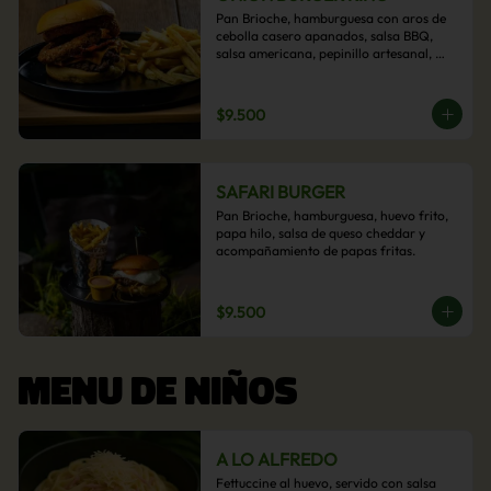
Pan Brioche, hamburguesa con aros de 
cebolla casero apanados, salsa BBQ, 
salsa americana, pepinillo artesanal, 
tocino y nuestra exquisita e imperdible 
salsa cheddar con acompañamiento de 
papas fritas.
$9.500
SAFARI BURGER
Pan Brioche, hamburguesa, huevo frito, 
papa hilo, salsa de queso cheddar y 
acompañamiento de papas fritas.
$9.500
MENU DE NIÑOS
A LO ALFREDO
Fettuccine al huevo, servido con salsa 