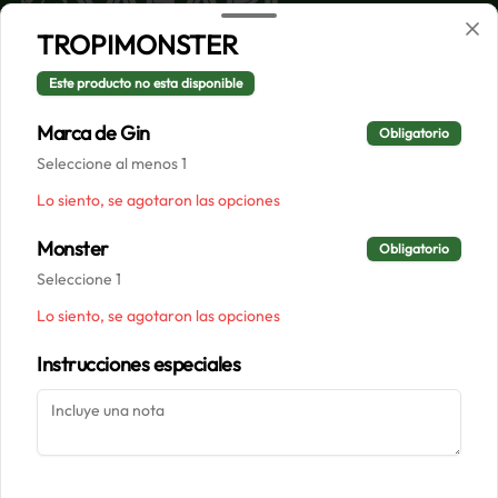
TROPIMONSTER
Conócenos
Este producto no esta disponible
Despacho
Marca de Gin
Obligatorio
Términos y condiciones
Seleccione al menos 1
Política de privacidad
Lo siento, se agotaron las opciones
Redes sociales
Monster
Obligatorio
Seleccione 1
Instagram
Lo siento, se agotaron las opciones
Facebook
Instrucciones especiales
Mi cuenta
Pedir
Iniciar sesión