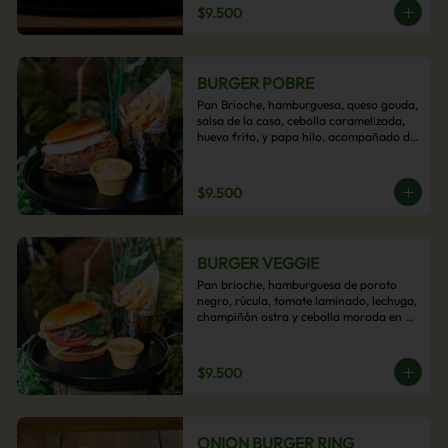
$9.500
BURGER POBRE
Pan Brioche, hamburguesa, queso gouda, 
salsa de la casa, cebolla caramelizada, 
huevo frito, y papa hilo, acompañado de 
papas fritas.
$9.500
BURGER VEGGIE
Pan brioche, hamburguesa de poroto 
negro, rúcula, tomate laminado, lechuga, 
champiñón ostra y cebolla morada en 
aros, acompañado de papas fritas.
$9.500
ONION BURGER RING