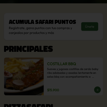
Acumula
Safari Puntos
Únete
Regístrate, gana puntos con tus compras y
canjealos por productos y más
PRINCIPALES
COSTILLAR BBQ
Suaves y jugosas costillas de cerdo baby 
ribs adobadas y asadas lentamente en 
salsa bbq con acompañamiento a  
elección: Pastelera de choclo, Quinotto, 
Puré tradicional, Puré picante, Verduras 
salteadas, Papas parmentier, Papas 
$15.900
fritas, Arroz blanco.
PIZZASAFARI