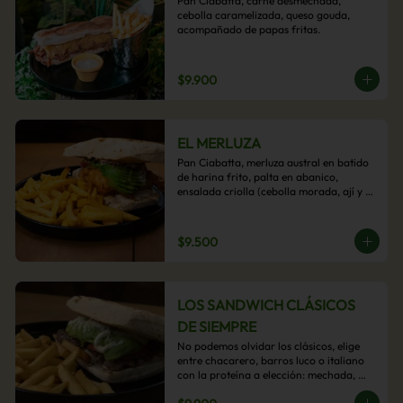
Pan Ciabatta, carne desmechada, 
cebolla caramelizada, queso gouda, 
acompañado de papas fritas.
$9.900
EL MERLUZA
Pan Ciabatta, merluza austral en batido 
de harina frito, palta en abanico, 
ensalada criolla (cebolla morada, ají y 
cilantro) y mayo acevichada con 
acompañamiento de papas fritas.
$9.500
LOS SANDWICH CLÁSICOS
DE SIEMPRE
No podemos olvidar los clásicos, elige 
entre chacarero, barros luco o italiano 
con la proteína a elección: mechada, 
pollo o hamburguesa con 