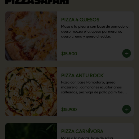
PIZZA 4 QUESOS
Masa a la piedra con base de pomodoro, 
queso mozzarella, queso parmesano, 
queso crema y queso cheddar.
$15.500
PIZZA ANTU ROCK
Pizza con base Pomodoro, queso 
mozarella , camarones ecuatorianos 
salteados, pechuga de pollo palmitos, 
queso crema, esta sabrosa pizza termina 
con un toque de pesto casero.
$15.900
PIZZA CARNÍVORA
Masa a la piedra, base de salsa 