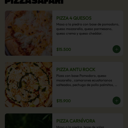
PIZZA 4 QUESOS
Masa a la piedra con base de pomodoro, 
queso mozzarella, queso parmesano, 
queso crema y queso cheddar.
$15.500
PIZZA ANTU ROCK
Pizza con base Pomodoro, queso 
mozarella , camarones ecuatorianos 
salteados, pechuga de pollo palmitos, 
queso crema, esta sabrosa pizza termina 
con un toque de pesto casero.
$15.900
PIZZA CARNÍVORA
Masa a la piedra, base de salsa 