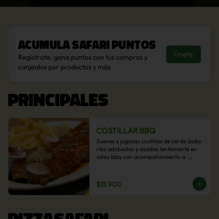
Acumula
Safari Puntos
Únete
Regístrate, gana puntos con tus compras y
canjealos por productos y más
PRINCIPALES
COSTILLAR BBQ
Suaves y jugosas costillas de cerdo baby 
ribs adobadas y asadas lentamente en 
salsa bbq con acompañamiento a  
elección: Pastelera de choclo, Quinotto, 
Puré tradicional, Puré picante, Verduras 
salteadas, Papas parmentier, Papas 
$15.900
fritas, Arroz blanco.
PIZZASAFARI