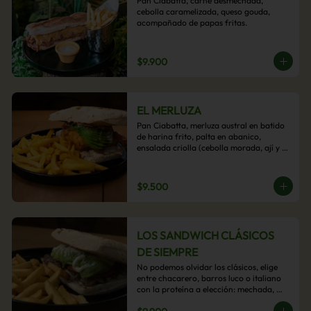
Pan Ciabatta, carne desmechada, 
cebolla caramelizada, queso gouda, 
acompañado de papas fritas.
$9.900
EL MERLUZA
Pan Ciabatta, merluza austral en batido 
de harina frito, palta en abanico, 
ensalada criolla (cebolla morada, ají y 
cilantro) y mayo acevichada con 
acompañamiento de papas fritas.
$9.500
LOS SANDWICH CLÁSICOS
DE SIEMPRE
No podemos olvidar los clásicos, elige 
entre chacarero, barros luco o italiano 
con la proteína a elección: mechada, 
pollo o hamburguesa con 