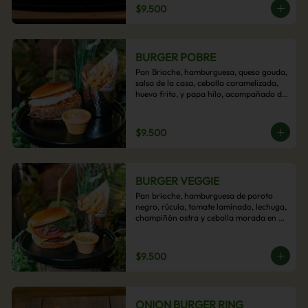
$9.500
BURGER POBRE
Pan Brioche, hamburguesa, queso gouda, 
salsa de la casa, cebolla caramelizada, 
huevo frito, y papa hilo, acompañado de 
papas fritas.
$9.500
BURGER VEGGIE
Pan brioche, hamburguesa de poroto 
negro, rúcula, tomate laminado, lechuga, 
champiñón ostra y cebolla morada en 
aros, acompañado de papas fritas.
$9.500
ONION BURGER RING