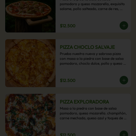
pomodoro y queso mozzarella, exquisito 
salame, pollo salteado, carne de res, 
pimientos asados y cebolla carameliza.
$12.500
PIZZA CHOCLO SALVAJE
Prueba nuestra nueva y sabrosa pizza 
con masa a la piedra con base de salsa 
pomodoro, choclo dulce, pollo y queso 
mozzarella derretido. Un sabor Salvaje
$12.500
PIZZA EXPLORADORA
Masa a la piedra con base de salsa 
pomodoro, queso mozarella. champiñón, 
carne mechada, queso azul y toques de 
perejil. ¡Explora su sabor!
$12.500