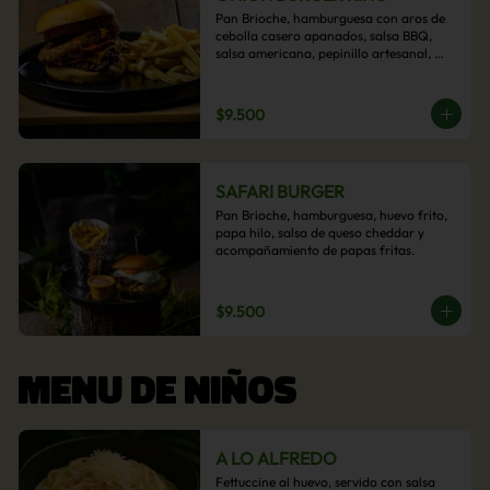
Pan Brioche, hamburguesa con aros de 
cebolla casero apanados, salsa BBQ, 
salsa americana, pepinillo artesanal, 
tocino y nuestra exquisita e imperdible 
salsa cheddar con acompañamiento de 
papas fritas.
$9.500
SAFARI BURGER
Pan Brioche, hamburguesa, huevo frito, 
papa hilo, salsa de queso cheddar y 
acompañamiento de papas fritas.
$9.500
MENU DE NIÑOS
A LO ALFREDO
Fettuccine al huevo, servido con salsa 