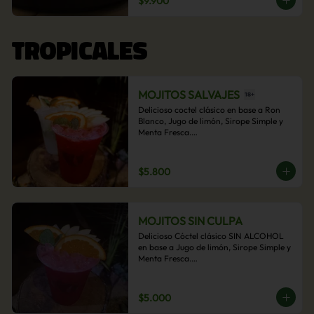
$9.900
acompañamiento de papas fritas.
TROPICALES
MOJITOS SALVAJES
Delicioso coctel clásico en base a Ron 
Blanco, Jugo de limón, Sirope Simple y 
Menta Fresca.

Opcional: Frambuesa, Frutilla, Piña, 
Mango, Maracuyá, Chirimoya.
$5.800
MOJITOS SIN CULPA
Delicioso Cóctel clásico SIN ALCOHOL 
en base a Jugo de limón, Sirope Simple y 
Menta Fresca.

Opcional: Frambuesa, Frutilla, Piña, 
Mango, Maracuyá, Chirimoya.
$5.000