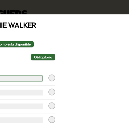
RGUERS
IE WALKER
BURGER CRUNCH
Pan Brioche, hamburguesa, queso 
cheddar, salsa de la casa, cebolla 
o no esta disponible
crujiente, tocino, salsa BBQ, 
acompañado de papas fritas
Obligatorio
$9.500
BURGER VEGGIE
Pan brioche, hamburguesa de 
poroto negro, rúcula, tomate 
laminado, lechuga, champiñón ostra 
y cebolla morada en aros, 
acompañado de papas fritas.
$9.500