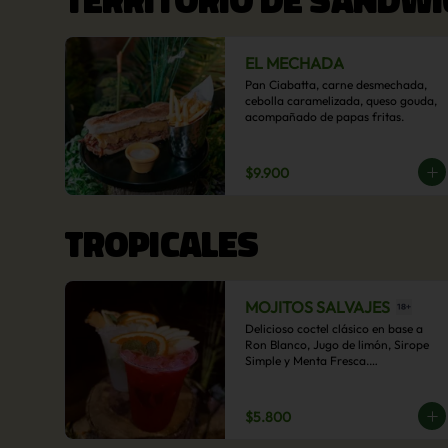
EL MECHADA
Pan Ciabatta, carne desmechada, 
cebolla caramelizada, queso gouda, 
acompañado de papas fritas.
$9.900
TROPICALES
MOJITOS SALVAJES
Delicioso coctel clásico en base a 
Ron Blanco, Jugo de limón, Sirope 
Simple y Menta Fresca.

Opcional: Frambuesa, Frutilla, Piña, 
Mango, Maracuyá, Chirimoya.
$5.800