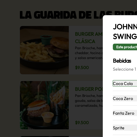
LA GUARIDA DE LAS BU
JOHNN
BURGER AMERICANA
SWING
CLÁSICA
Este product
Pan Brioche, hamburguesa, queso 
cheddar, tocino crujiente, salsa bbq 
y salsa americana con 
Bebidas
acompañamiento de papas fritas.
$9.500
Seleccione 1
Coca Cola
BURGER POBRE
Pan Brioche, hamburguesa, queso 
Coca Zero
gouda, salsa de la casa, cebolla 
caramelizada, huevo frito, y papa 
hilo, acompañado de papas fritas.
Fanta Zero
$9.500
Sprite