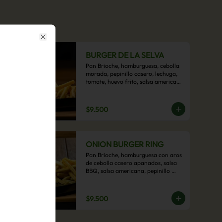
Close
BURGER DE LA SELVA
Pan Brioche, hamburguesa, cebolla 
morada, pepinillo casero, lechuga, 
tomate, huevo frito, salsa americana 
con acompañamiento de papas 
fritas.
$9.500
ONION BURGER RING
Pan Brioche, hamburguesa con aros 
de cebolla casero apanados, salsa 
BBQ, salsa americana, pepinillo 
artesanal, tocino y nuestra exquisita 
e imperdible salsa cheddar con 
acompañamiento de papas fritas.
$9.500