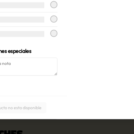
nes especiales
CARACOQUESOS
Clásica pasta de la casa con una 
suave y cremosa salsa de queso 
coronado con jamón colonial y 
queso parmesano.
ucto no esta disponible
$6.500
CHES