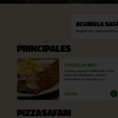
Acumula
Saf
Regístrate, gana puntos 
PRINCIPALES
COSTILLAR BBQ
Suaves y jugosas costillas de cerdo 
baby ribs adobadas y asadas 
lentamente en salsa bbq con 
acompañamiento a  elección: 
Pastelera de choclo, Quinotto, Puré 
tradicional, Puré picante, Verduras 
$15.900
salteadas, Papas parmentier, Papas 
fritas, Arroz blanco.
PIZZASAFARI