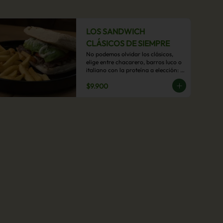
LOS SANDWICH
CLÁSICOS DE SIEMPRE
No podemos olvidar los clásicos, 
elige entre chacarero, barros luco o 
italiano con la proteína a elección: 
mechada, pollo o hamburguesa con 
$9.900
acompañamiento de papas fritas.