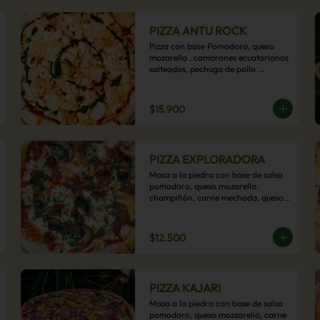
PIZZA ANTU ROCK
Pizza con base Pomodoro, queso 
mozarella , camarones ecuatorianos 
salteados, pechuga de pollo 
palmitos, queso crema, esta sabrosa 
pizza termina con un toque de pesto 
casero.
$15.900
PIZZA EXPLORADORA
Masa a la piedra con base de salsa 
pomodoro, queso mozarella. 
champiñón, carne mechada, queso 
azul y toques de perejil. ¡Explora su 
sabor!
$12.500
PIZZA KAJARI
Masa a la piedra con base de salsa 
pomodoro, queso mozzarella, carne 