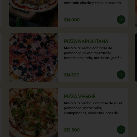
mechada choclo y cebolla morada.
$14.000
PIZZA NAPOLITANA
Masa a la piedra con base de 
pomodoro, queso mozzarella, 
tomate laminado, aceitunas, jamón 
colonial, orégano y aceite de oliva.
$14.500
PIZZA VEGGIE
Masa a la piedra, con base de salsa 
pomodoro, mozzarella, 
champiñones, pimientos, aros de 
cebolla, cherry confitado y aceituna.
$12.500