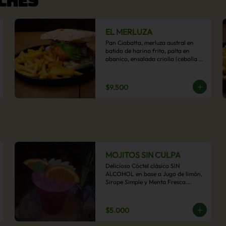
EL MERLUZA
Pan Ciabatta, merluza austral en 
batido de harina frito, palta en 
abanico, ensalada criolla (cebolla 
morada, ají y cilantro) y mayo 
acevichada con acompañamiento 
de papas fritas.
$9.500
MOJITOS SIN CULPA
Delicioso Cóctel clásico SIN 
ALCOHOL en base a Jugo de limón, 
Sirope Simple y Menta Fresca.

Opcional: Frambuesa, Frutilla, Piña, 
Mango, Maracuyá, Chirimoya.
$5.000