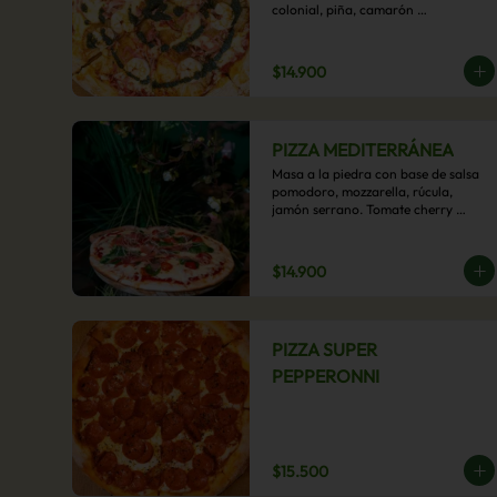
colonial, piña, camarón 
ecuatoriano, esta sabrosa pizza 
termina con un toque de pesto 
casero.
$14.900
PIZZA MEDITERRÁNEA
Masa a la piedra con base de salsa 
pomodoro, mozzarella, rúcula, 
jamón serrano. Tomate cherry 
confitado y oliva.
$14.900
PIZZA SUPER
PEPPERONNI
$15.500