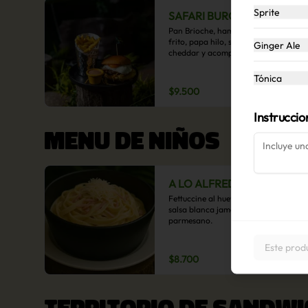
Sprite
SAFARI BURGER
Pan Brioche, hamburguesa, huevo 
frito, papa hilo, salsa de queso 
Ginger Ale
cheddar y acompañamiento de 
papas fritas.
Tónica
$9.500
Instruccio
MENU DE NIÑOS
A LO ALFREDO
Fettuccine al huevo, servido con 
salsa blanca jamón y queso 
parmesano.
Este prod
$8.700
TERRITORIO DE SANDWI