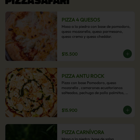
PIZZA 4 QUESOS
Masa a la piedra con base de pomodoro, 
queso mozzarella, queso parmesano, 
queso crema y queso cheddar.
$15.500
PIZZA ANTU ROCK
Pizza con base Pomodoro, queso 
mozarella , camarones ecuatorianos 
salteados, pechuga de pollo palmitos, 
queso crema, esta sabrosa pizza termina 
con un toque de pesto casero.
$15.900
PIZZA CARNÍVORA
Masa a la piedra, base de salsa 