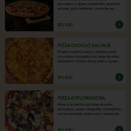
pomodoro y queso mozzarella, exquisito 
salame, pollo salteado, carne de res, 
pimientos asados y cebolla carameliza.
$12.500
PIZZA CHOCLO SALVAJE
Prueba nuestra nueva y sabrosa pizza 
con masa a la piedra con base de salsa 
pomodoro, choclo dulce, pollo y queso 
mozzarella derretido. Un sabor Salvaje
$12.500
PIZZA EXPLORADORA
Masa a la piedra con base de salsa 
pomodoro, queso mozarella. champiñón, 
carne mechada, queso azul y toques de 
perejil. ¡Explora su sabor!
$12.500