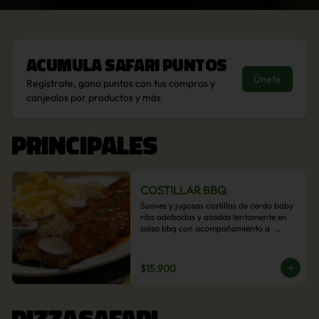
Acumula
Safari Puntos
Únete
Regístrate, gana puntos con tus compras y
canjealos por productos y más
PRINCIPALES
COSTILLAR BBQ
Suaves y jugosas costillas de cerdo baby 
ribs adobadas y asadas lentamente en 
salsa bbq con acompañamiento a  
elección: Pastelera de choclo, Quinotto, 
Puré tradicional, Puré picante, Verduras 
salteadas, Papas parmentier, Papas 
$15.900
fritas, Arroz blanco.
PIZZASAFARI