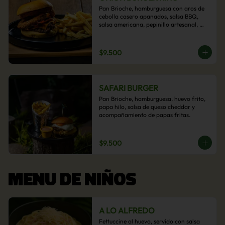
Pan Brioche, hamburguesa con aros de 
cebolla casero apanados, salsa BBQ, 
salsa americana, pepinillo artesanal, 
tocino y nuestra exquisita e imperdible 
salsa cheddar con acompañamiento de 
papas fritas.
$9.500
SAFARI BURGER
Pan Brioche, hamburguesa, huevo frito, 
papa hilo, salsa de queso cheddar y 
acompañamiento de papas fritas.
$9.500
MENU DE NIÑOS
A LO ALFREDO
Fettuccine al huevo, servido con salsa 