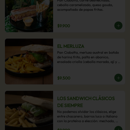
Pan Ciabatta, carne desmechada, 
cebolla caramelizada, queso gouda, 
acompañado de papas fritas.
$9.900
EL MERLUZA
Pan Ciabatta, merluza austral en batido 
de harina frito, palta en abanico, 
ensalada criolla (cebolla morada, ají y 
cilantro) y mayo acevichada con 
acompañamiento de papas fritas.
$9.500
LOS SANDWICH CLÁSICOS
DE SIEMPRE
No podemos olvidar los clásicos, elige 
entre chacarero, barros luco o italiano 
con la proteína a elección: mechada, 
pollo o hamburguesa con 