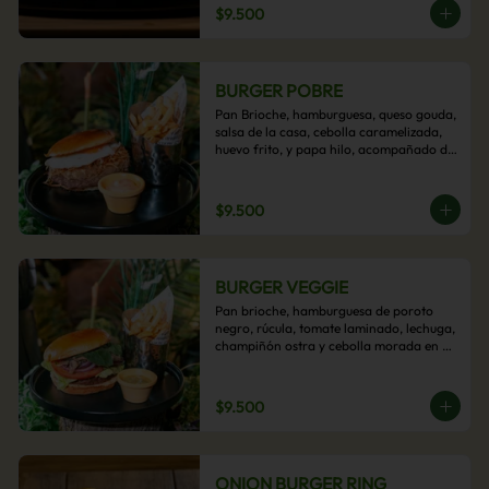
$9.500
BURGER POBRE
Pan Brioche, hamburguesa, queso gouda, 
salsa de la casa, cebolla caramelizada, 
huevo frito, y papa hilo, acompañado de 
papas fritas.
$9.500
BURGER VEGGIE
Pan brioche, hamburguesa de poroto 
negro, rúcula, tomate laminado, lechuga, 
champiñón ostra y cebolla morada en 
aros, acompañado de papas fritas.
$9.500
ONION BURGER RING