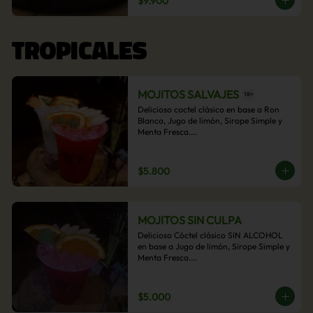
$9.900
acompañamiento de papas fritas.
TROPICALES
MOJITOS SALVAJES
Delicioso coctel clásico en base a Ron 
Blanco, Jugo de limón, Sirope Simple y 
Menta Fresca.

Opcional: Frambuesa, Frutilla, Piña, 
Mango, Maracuyá, Chirimoya.
$5.800
MOJITOS SIN CULPA
Delicioso Cóctel clásico SIN ALCOHOL 
en base a Jugo de limón, Sirope Simple y 
Menta Fresca.

Opcional: Frambuesa, Frutilla, Piña, 
Mango, Maracuyá, Chirimoya.
$5.000