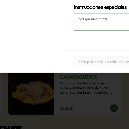
Instrucciones especiales
Este producto no esta dispo
CARACOQUESOS
Clásica pasta de la casa con una 
suave y cremosa salsa de queso 
coronado con jamón colonial y 
queso parmesano.
$6.500
CHES