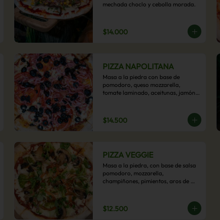
mechada choclo y cebolla morada.
$14.000
PIZZA NAPOLITANA
Masa a la piedra con base de 
pomodoro, queso mozzarella, 
tomate laminado, aceitunas, jamón 
colonial, orégano y aceite de oliva.
$14.500
PIZZA VEGGIE
Masa a la piedra, con base de salsa 
pomodoro, mozzarella, 
champiñones, pimientos, aros de 
cebolla, cherry confitado y aceituna.
$12.500