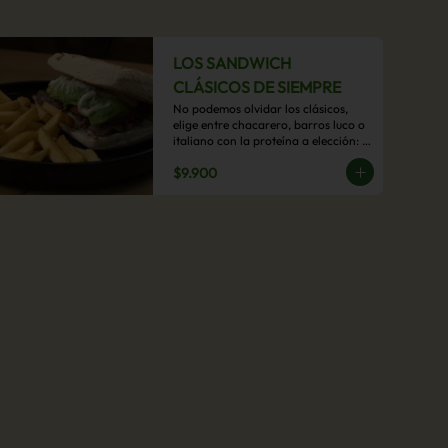
LOS SANDWICH
CLÁSICOS DE SIEMPRE
No podemos olvidar los clásicos, 
elige entre chacarero, barros luco o 
italiano con la proteína a elección: 
mechada, pollo o hamburguesa con 
$9.900
acompañamiento de papas fritas.