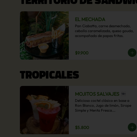
EL MECHADA
Pan Ciabatta, carne desmechada, 
cebolla caramelizada, queso gouda, 
acompañado de papas fritas.
$9.900
TROPICALES
MOJITOS SALVAJES
Delicioso coctel clásico en base a 
Ron Blanco, Jugo de limón, Sirope 
Simple y Menta Fresca.

Opcional: Frambuesa, Frutilla, Piña, 
Mango, Maracuyá, Chirimoya.
$5.800