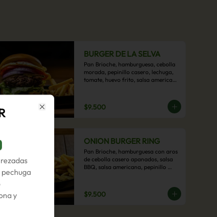
BURGER DE LA SELVA
Pan Brioche, hamburguesa, cebolla 
morada, pepinillo casero, lechuga, 
tomate, huevo frito, salsa americana 
con acompañamiento de papas 
fritas.
$9.500
R
Close
ONION BURGER RING
Pan Brioche, hamburguesa con aros 
erezadas
de cebolla casero apanados, salsa 
BBQ, salsa americana, pepinillo 
, pechuga
artesanal, tocino y nuestra exquisita 
o
e imperdible salsa cheddar con 
acompañamiento de papas fritas.
$9.500
ona y