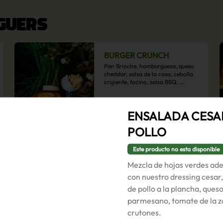
RGUERS
BURGER CRUNCH
Pan Brioche, hamburguesa, queso 
cheddar, salsa de la casa, cebolla 
crujiente, tocino, salsa BBQ, 
acompañado de papas fritas
$9.500
ENSALADA CESA
POLLO
BURGER VEGGIE
Este producto no esta disponible
Pan brioche, hamburguesa de 
Mezcla de hojas verdes ad
poroto negro, rúcula, tomate 
laminado, lechuga, champiñón ostra 
con nuestro dressing cesar
y cebolla morada en aros, 
de pollo a la plancha, ques
acompañado de papas fritas.
$9.500
parmesano, tomate de la z
crutones.