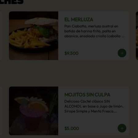
EL MERLUZA
Pan Ciabatta, merluza austral en 
batido de harina frito, palta en 
abanico, ensalada criolla (cebolla 
morada, ají y cilantro) y mayo 
acevichada con acompañamiento 
de papas fritas.
$9.500
MOJITOS SIN CULPA
Delicioso Cóctel clásico SIN 
ALCOHOL en base a Jugo de limón, 
Sirope Simple y Menta Fresca.

Opcional: Frambuesa, Frutilla, Piña, 
Mango, Maracuyá, Chirimoya.
$5.000