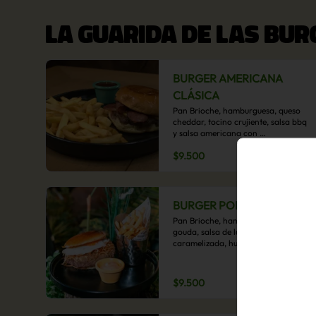
LA GUARIDA DE LAS BU
BURGER AMERICANA
CLÁSICA
Pan Brioche, hamburguesa, queso 
cheddar, tocino crujiente, salsa bbq 
y salsa americana con 
acompañamiento de papas fritas.
$9.500
BURGER POBRE
Pan Brioche, hamburguesa, queso 
gouda, salsa de la casa, cebolla 
caramelizada, huevo frito, y papa 
hilo, acompañado de papas fritas.
$9.500