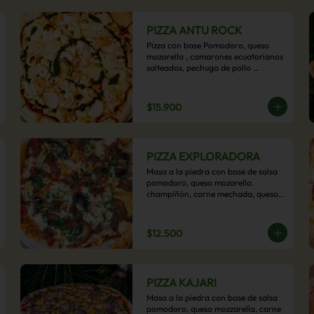
PIZZA ANTU ROCK
Pizza con base Pomodoro, queso 
mozarella , camarones ecuatorianos 
salteados, pechuga de pollo 
palmitos, queso crema, esta sabrosa 
pizza termina con un toque de pesto 
casero.
$15.900
PIZZA EXPLORADORA
Masa a la piedra con base de salsa 
pomodoro, queso mozarella. 
champiñón, carne mechada, queso 
azul y toques de perejil. ¡Explora su 
sabor!
$12.500
PIZZA KAJARI
Masa a la piedra con base de salsa 
pomodoro, queso mozzarella, carne 