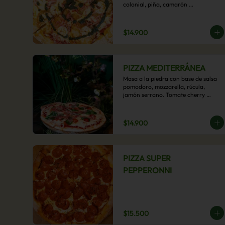
colonial, piña, camarón 
ecuatoriano, esta sabrosa pizza 
termina con un toque de pesto 
casero.
$14.900
PIZZA MEDITERRÁNEA
Masa a la piedra con base de salsa 
pomodoro, mozzarella, rúcula, 
jamón serrano. Tomate cherry 
confitado y oliva.
$14.900
PIZZA SUPER
PEPPERONNI
$15.500