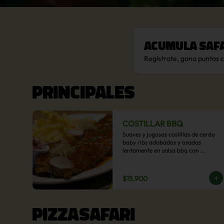
Acumula
Saf
Regístrate, gana puntos 
PRINCIPALES
COSTILLAR BBQ
Suaves y jugosas costillas de cerdo 
baby ribs adobadas y asadas 
lentamente en salsa bbq con 
acompañamiento a  elección: 
Pastelera de choclo, Quinotto, Puré 
tradicional, Puré picante, Verduras 
$15.900
salteadas, Papas parmentier, Papas 
fritas, Arroz blanco.
PIZZASAFARI