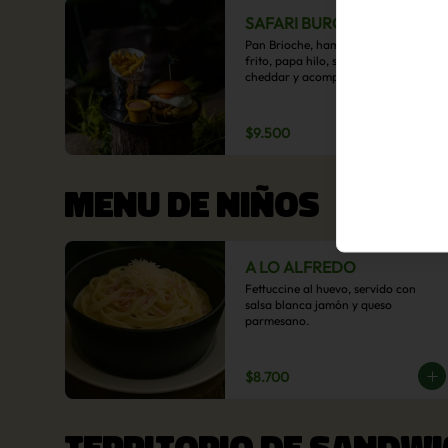
SAFARI BURGER
Pan Brioche, hamburguesa, huevo 
frito, papa hilo, salsa de queso 
cheddar y acompañamiento de 
papas fritas.
$9.500
MENU DE NIÑOS
A LO ALFREDO
Fettuccine al huevo, servido con 
salsa blanca jamón y queso 
parmesano.
$8.700
TERRITORIO DE SANDWI