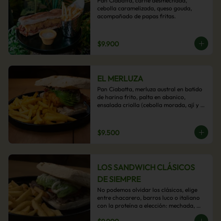
Pan Ciabatta, carne desmechada, 
cebolla caramelizada, queso gouda, 
acompañado de papas fritas.
$9.900
EL MERLUZA
Pan Ciabatta, merluza austral en batido 
de harina frito, palta en abanico, 
ensalada criolla (cebolla morada, ají y 
cilantro) y mayo acevichada con 
acompañamiento de papas fritas.
$9.500
LOS SANDWICH CLÁSICOS
DE SIEMPRE
No podemos olvidar los clásicos, elige 
entre chacarero, barros luco o italiano 
con la proteína a elección: mechada, 
pollo o hamburguesa con 