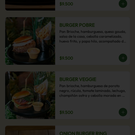
$9.500
BURGER POBRE
Pan Brioche, hamburguesa, queso gouda, 
salsa de la casa, cebolla caramelizada, 
huevo frito, y papa hilo, acompañado de 
papas fritas.
$9.500
BURGER VEGGIE
Pan brioche, hamburguesa de poroto 
negro, rúcula, tomate laminado, lechuga, 
champiñón ostra y cebolla morada en 
aros, acompañado de papas fritas.
$9.500
ONION BURGER RING