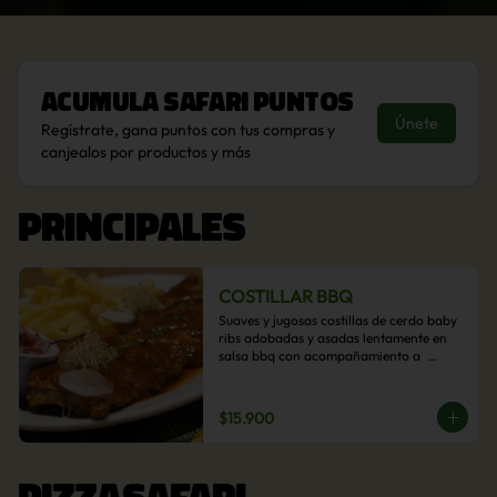
Acumula
Safari Puntos
Únete
Regístrate, gana puntos con tus compras y
canjealos por productos y más
PRINCIPALES
COSTILLAR BBQ
Suaves y jugosas costillas de cerdo baby 
ribs adobadas y asadas lentamente en 
salsa bbq con acompañamiento a  
elección: Pastelera de choclo, Quinotto, 
Puré tradicional, Puré picante, Verduras 
salteadas, Papas parmentier, Papas 
$15.900
fritas, Arroz blanco.
PIZZASAFARI