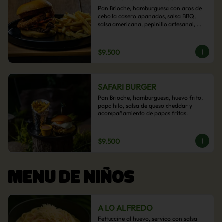
Pan Brioche, hamburguesa con aros de 
cebolla casero apanados, salsa BBQ, 
salsa americana, pepinillo artesanal, 
tocino y nuestra exquisita e imperdible 
salsa cheddar con acompañamiento de 
papas fritas.
$9.500
SAFARI BURGER
Pan Brioche, hamburguesa, huevo frito, 
papa hilo, salsa de queso cheddar y 
acompañamiento de papas fritas.
$9.500
MENU DE NIÑOS
A LO ALFREDO
Fettuccine al huevo, servido con salsa 