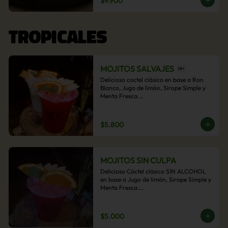
$9.900
acompañamiento de papas fritas.
TROPICALES
MOJITOS SALVAJES
Delicioso coctel clásico en base a Ron 
Blanco, Jugo de limón, Sirope Simple y 
Menta Fresca.

Opcional: Frambuesa, Frutilla, Piña, 
Mango, Maracuyá, Chirimoya.
$5.800
MOJITOS SIN CULPA
Delicioso Cóctel clásico SIN ALCOHOL 
en base a Jugo de limón, Sirope Simple y 
Menta Fresca.

Opcional: Frambuesa, Frutilla, Piña, 
Mango, Maracuyá, Chirimoya.
$5.000