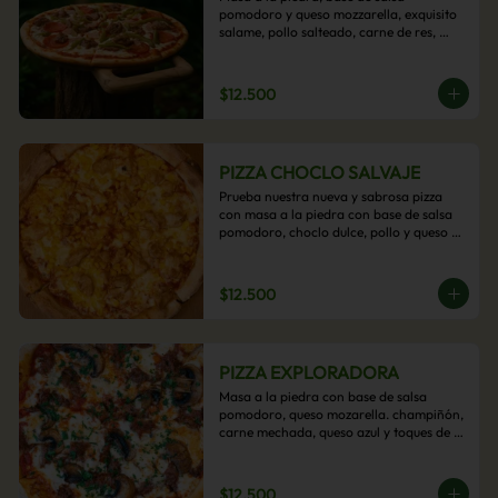
pomodoro y queso mozzarella, exquisito 
salame, pollo salteado, carne de res, 
pimientos asados y cebolla carameliza.
$12.500
PIZZA CHOCLO SALVAJE
Prueba nuestra nueva y sabrosa pizza 
con masa a la piedra con base de salsa 
pomodoro, choclo dulce, pollo y queso 
mozzarella derretido. Un sabor Salvaje
$12.500
PIZZA EXPLORADORA
Masa a la piedra con base de salsa 
pomodoro, queso mozarella. champiñón, 
carne mechada, queso azul y toques de 
perejil. ¡Explora su sabor!
$12.500