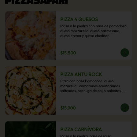
PIZZA 4 QUESOS
Masa a la piedra con base de pomodoro, 
queso mozzarella, queso parmesano, 
queso crema y queso cheddar.
$15.500
PIZZA ANTU ROCK
Pizza con base Pomodoro, queso 
mozarella , camarones ecuatorianos 
salteados, pechuga de pollo palmitos, 
queso crema, esta sabrosa pizza termina 
con un toque de pesto casero.
$15.900
PIZZA CARNÍVORA
Masa a la piedra, base de salsa 