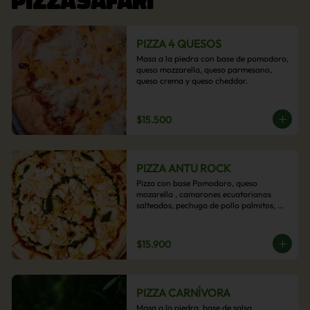
PIZZA 4 QUESOS
Masa a la piedra con base de pomodoro, 
queso mozzarella, queso parmesano, 
queso crema y queso cheddar.
$15.500
PIZZA ANTU ROCK
Pizza con base Pomodoro, queso 
mozarella , camarones ecuatorianos 
salteados, pechuga de pollo palmitos, 
queso crema, esta sabrosa pizza termina 
con un toque de pesto casero.
$15.900
PIZZA CARNÍVORA
Masa a la piedra, base de salsa 