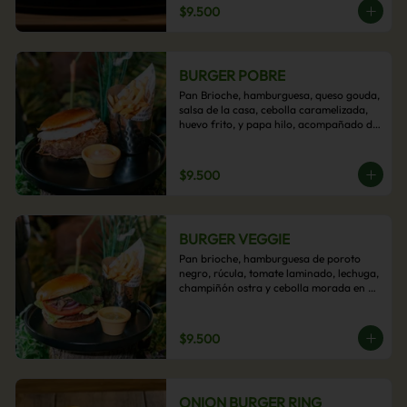
$9.500
BURGER POBRE
Pan Brioche, hamburguesa, queso gouda, 
salsa de la casa, cebolla caramelizada, 
huevo frito, y papa hilo, acompañado de 
papas fritas.
$9.500
BURGER VEGGIE
Pan brioche, hamburguesa de poroto 
negro, rúcula, tomate laminado, lechuga, 
champiñón ostra y cebolla morada en 
aros, acompañado de papas fritas.
$9.500
ONION BURGER RING