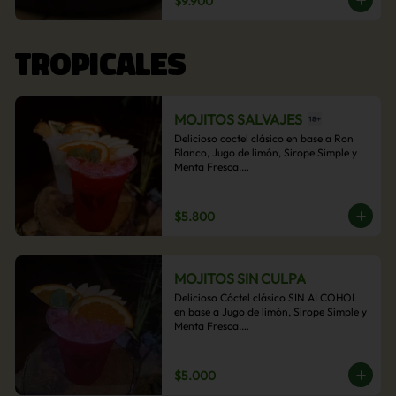
$9.900
acompañamiento de papas fritas.
TROPICALES
MOJITOS SALVAJES
Delicioso coctel clásico en base a Ron 
Blanco, Jugo de limón, Sirope Simple y 
Menta Fresca.

Opcional: Frambuesa, Frutilla, Piña, 
Mango, Maracuyá, Chirimoya.
$5.800
MOJITOS SIN CULPA
Delicioso Cóctel clásico SIN ALCOHOL 
en base a Jugo de limón, Sirope Simple y 
Menta Fresca.

Opcional: Frambuesa, Frutilla, Piña, 
Mango, Maracuyá, Chirimoya.
$5.000