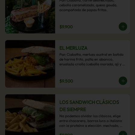
Pan Ciabatta, carne desmechada, 
cebolla caramelizada, queso gouda, 
acompañado de papas fritas.
$9.900
EL MERLUZA
Pan Ciabatta, merluza austral en batido 
de harina frito, palta en abanico, 
ensalada criolla (cebolla morada, ají y 
cilantro) y mayo acevichada con 
acompañamiento de papas fritas.
$9.500
LOS SANDWICH CLÁSICOS
DE SIEMPRE
No podemos olvidar los clásicos, elige 
entre chacarero, barros luco o italiano 
con la proteína a elección: mechada, 
pollo o hamburguesa con 