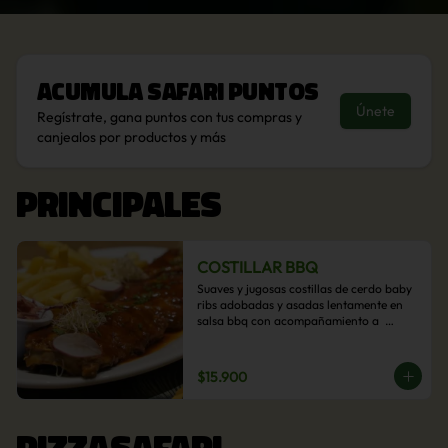
Acumula
Safari Puntos
Únete
Regístrate, gana puntos con tus compras y
canjealos por productos y más
PRINCIPALES
COSTILLAR BBQ
Suaves y jugosas costillas de cerdo baby 
ribs adobadas y asadas lentamente en 
salsa bbq con acompañamiento a  
elección: Pastelera de choclo, Quinotto, 
Puré tradicional, Puré picante, Verduras 
salteadas, Papas parmentier, Papas 
$15.900
fritas, Arroz blanco.
PIZZASAFARI