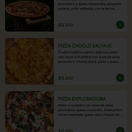
pomodoro y queso mozzarella, exquisito 
salame, pollo salteado, carne de res, 
pimientos asados y cebolla carameliza.
$12.500
PIZZA CHOCLO SALVAJE
Prueba nuestra nueva y sabrosa pizza 
con masa a la piedra con base de salsa 
pomodoro, choclo dulce, pollo y queso 
mozzarella derretido. Un sabor Salvaje
$12.500
PIZZA EXPLORADORA
Masa a la piedra con base de salsa 
pomodoro, queso mozarella. champiñón, 
carne mechada, queso azul y toques de 
perejil. ¡Explora su sabor!
$12.500