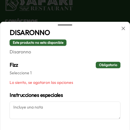
Conócenos
DISARONNO
Despacho
Términos y condiciones
Este producto no esta disponible
Política de privacidad
Disaronno
Redes sociales
Fizz
Obligatorio
Seleccione 1
Instagram
Lo siento, se agotaron las opciones
Facebook
Instrucciones especiales
Mi cuenta
Pedir
Iniciar sesión