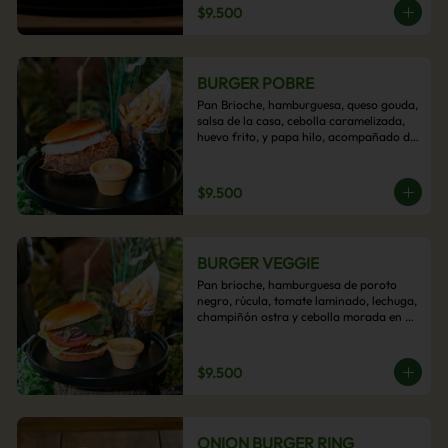
$9.500
BURGER POBRE
Pan Brioche, hamburguesa, queso gouda, 
salsa de la casa, cebolla caramelizada, 
huevo frito, y papa hilo, acompañado de 
papas fritas.
$9.500
BURGER VEGGIE
Pan brioche, hamburguesa de poroto 
negro, rúcula, tomate laminado, lechuga, 
champiñón ostra y cebolla morada en 
aros, acompañado de papas fritas.
$9.500
ONION BURGER RING