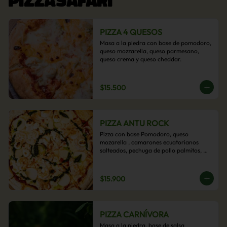
PIZZA 4 QUESOS
Masa a la piedra con base de pomodoro, 
queso mozzarella, queso parmesano, 
queso crema y queso cheddar.
$15.500
PIZZA ANTU ROCK
Pizza con base Pomodoro, queso 
mozarella , camarones ecuatorianos 
salteados, pechuga de pollo palmitos, 
queso crema, esta sabrosa pizza termina 
con un toque de pesto casero.
$15.900
PIZZA CARNÍVORA
Masa a la piedra, base de salsa 