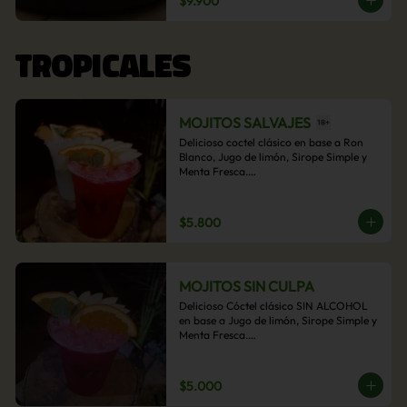
$9.900
acompañamiento de papas fritas.
TROPICALES
MOJITOS SALVAJES
Delicioso coctel clásico en base a Ron 
Blanco, Jugo de limón, Sirope Simple y 
Menta Fresca.

Opcional: Frambuesa, Frutilla, Piña, 
Mango, Maracuyá, Chirimoya.
$5.800
MOJITOS SIN CULPA
Delicioso Cóctel clásico SIN ALCOHOL 
en base a Jugo de limón, Sirope Simple y 
Menta Fresca.

Opcional: Frambuesa, Frutilla, Piña, 
Mango, Maracuyá, Chirimoya.
$5.000