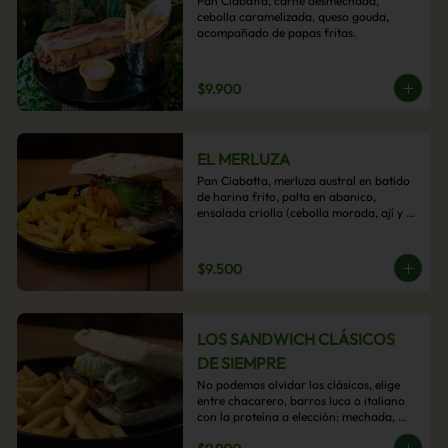
Pan Ciabatta, carne desmechada, 
cebolla caramelizada, queso gouda, 
acompañado de papas fritas.
$9.900
EL MERLUZA
Pan Ciabatta, merluza austral en batido 
de harina frito, palta en abanico, 
ensalada criolla (cebolla morada, ají y 
cilantro) y mayo acevichada con 
acompañamiento de papas fritas.
$9.500
LOS SANDWICH CLÁSICOS
DE SIEMPRE
No podemos olvidar los clásicos, elige 
entre chacarero, barros luco o italiano 
con la proteína a elección: mechada, 
pollo o hamburguesa con 