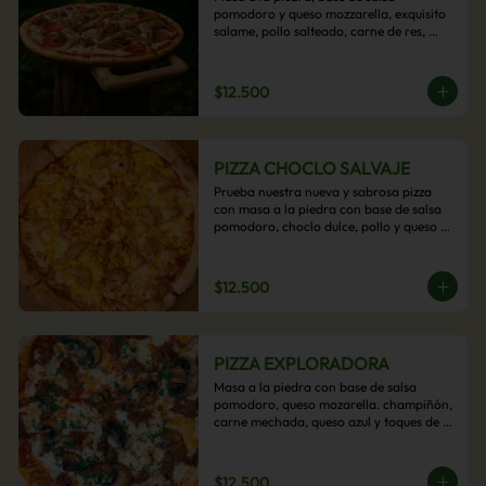
pomodoro y queso mozzarella, exquisito 
salame, pollo salteado, carne de res, 
pimientos asados y cebolla carameliza.
$12.500
PIZZA CHOCLO SALVAJE
Prueba nuestra nueva y sabrosa pizza 
con masa a la piedra con base de salsa 
pomodoro, choclo dulce, pollo y queso 
mozzarella derretido. Un sabor Salvaje
$12.500
PIZZA EXPLORADORA
Masa a la piedra con base de salsa 
pomodoro, queso mozarella. champiñón, 
carne mechada, queso azul y toques de 
perejil. ¡Explora su sabor!
$12.500