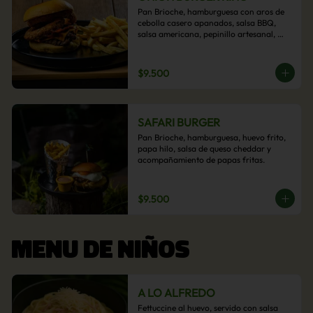
Pan Brioche, hamburguesa con aros de 
cebolla casero apanados, salsa BBQ, 
salsa americana, pepinillo artesanal, 
tocino y nuestra exquisita e imperdible 
salsa cheddar con acompañamiento de 
papas fritas.
$9.500
SAFARI BURGER
Pan Brioche, hamburguesa, huevo frito, 
papa hilo, salsa de queso cheddar y 
acompañamiento de papas fritas.
$9.500
MENU DE NIÑOS
A LO ALFREDO
Fettuccine al huevo, servido con salsa 