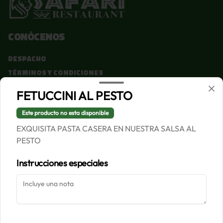
Conócenos
Despacho
Términos y condiciones
Política de privacidad
FETUCCINI AL PESTO
Redes sociales
Este producto no esta disponible
EXQUISITA PASTA CASERA EN NUESTRA SALSA AL
Instagram
PESTO
Facebook
Instrucciones especiales
Mi cuenta
Pedir
Iniciar sesión