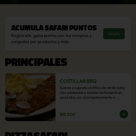
Acumula
Safari Puntos
Únete
Regístrate, gana puntos con tus compras y
canjealos por productos y más
PRINCIPALES
COSTILLAR BBQ
Suaves y jugosas costillas de cerdo baby 
ribs adobadas y asadas lentamente en 
salsa bbq con acompañamiento a  
elección: Pastelera de choclo, Quinotto, 
Puré tradicional, Puré picante, Verduras 
salteadas, Papas parmentier, Papas 
$15.900
fritas, Arroz blanco.
PIZZASAFARI