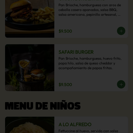
Pan Brioche, hamburguesa con aros de 
cebolla casero apanados, salsa BBQ, 
salsa americana, pepinillo artesanal, 
tocino y nuestra exquisita e imperdible 
salsa cheddar con acompañamiento de 
papas fritas.
$9.500
SAFARI BURGER
Pan Brioche, hamburguesa, huevo frito, 
papa hilo, salsa de queso cheddar y 
acompañamiento de papas fritas.
$9.500
MENU DE NIÑOS
A LO ALFREDO
Fettuccine al huevo, servido con salsa 