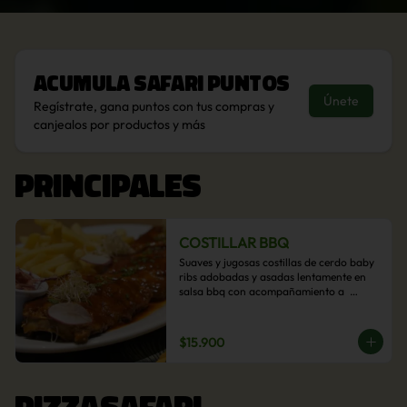
Acumula
Safari Puntos
Únete
Regístrate, gana puntos con tus compras y
canjealos por productos y más
PRINCIPALES
COSTILLAR BBQ
Suaves y jugosas costillas de cerdo baby 
ribs adobadas y asadas lentamente en 
salsa bbq con acompañamiento a  
elección: Pastelera de choclo, Quinotto, 
Puré tradicional, Puré picante, Verduras 
salteadas, Papas parmentier, Papas 
$15.900
fritas, Arroz blanco.
PIZZASAFARI