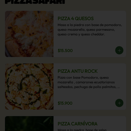
PIZZA 4 QUESOS
Masa a la piedra con base de pomodoro, 
queso mozzarella, queso parmesano, 
queso crema y queso cheddar.
$15.500
PIZZA ANTU ROCK
Pizza con base Pomodoro, queso 
mozarella , camarones ecuatorianos 
salteados, pechuga de pollo palmitos, 
queso crema, esta sabrosa pizza termina 
con un toque de pesto casero.
$15.900
PIZZA CARNÍVORA
Masa a la piedra, base de salsa 