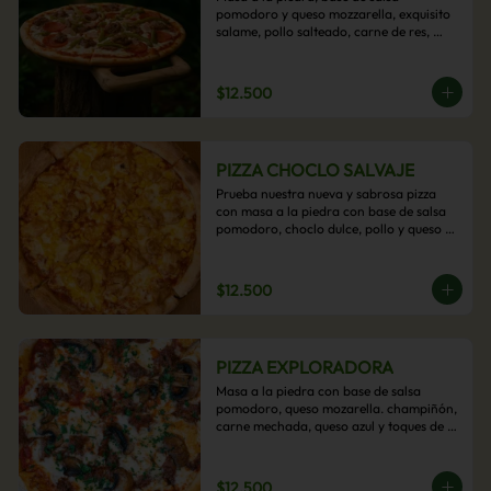
pomodoro y queso mozzarella, exquisito 
salame, pollo salteado, carne de res, 
pimientos asados y cebolla carameliza.
$12.500
PIZZA CHOCLO SALVAJE
Prueba nuestra nueva y sabrosa pizza 
con masa a la piedra con base de salsa 
pomodoro, choclo dulce, pollo y queso 
mozzarella derretido. Un sabor Salvaje
$12.500
PIZZA EXPLORADORA
Masa a la piedra con base de salsa 
pomodoro, queso mozarella. champiñón, 
carne mechada, queso azul y toques de 
perejil. ¡Explora su sabor!
$12.500