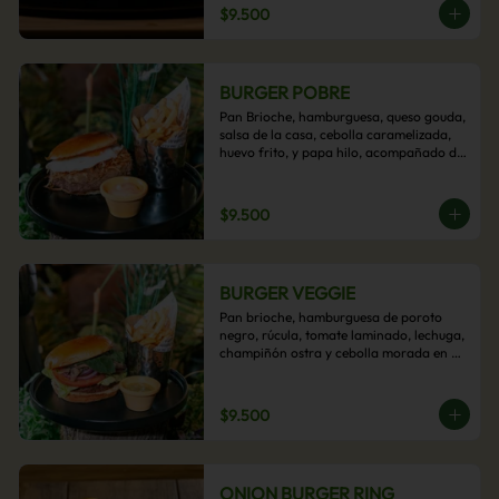
$9.500
BURGER POBRE
Pan Brioche, hamburguesa, queso gouda, 
salsa de la casa, cebolla caramelizada, 
huevo frito, y papa hilo, acompañado de 
papas fritas.
$9.500
BURGER VEGGIE
Pan brioche, hamburguesa de poroto 
negro, rúcula, tomate laminado, lechuga, 
champiñón ostra y cebolla morada en 
aros, acompañado de papas fritas.
$9.500
ONION BURGER RING