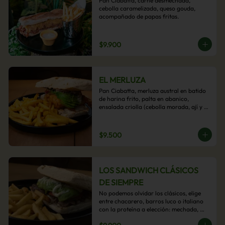
Pan Ciabatta, carne desmechada, 
cebolla caramelizada, queso gouda, 
acompañado de papas fritas.
$9.900
EL MERLUZA
Pan Ciabatta, merluza austral en batido 
de harina frito, palta en abanico, 
ensalada criolla (cebolla morada, ají y 
cilantro) y mayo acevichada con 
acompañamiento de papas fritas.
$9.500
LOS SANDWICH CLÁSICOS
DE SIEMPRE
No podemos olvidar los clásicos, elige 
entre chacarero, barros luco o italiano 
con la proteína a elección: mechada, 
pollo o hamburguesa con 