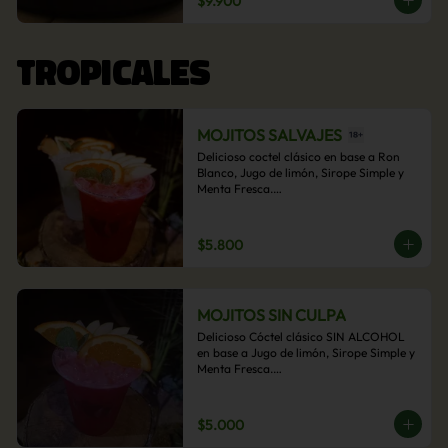
$9.900
acompañamiento de papas fritas.
TROPICALES
MOJITOS SALVAJES
Delicioso coctel clásico en base a Ron 
Blanco, Jugo de limón, Sirope Simple y 
Menta Fresca.

Opcional: Frambuesa, Frutilla, Piña, 
Mango, Maracuyá, Chirimoya.
$5.800
MOJITOS SIN CULPA
Delicioso Cóctel clásico SIN ALCOHOL 
en base a Jugo de limón, Sirope Simple y 
Menta Fresca.

Opcional: Frambuesa, Frutilla, Piña, 
Mango, Maracuyá, Chirimoya.
$5.000