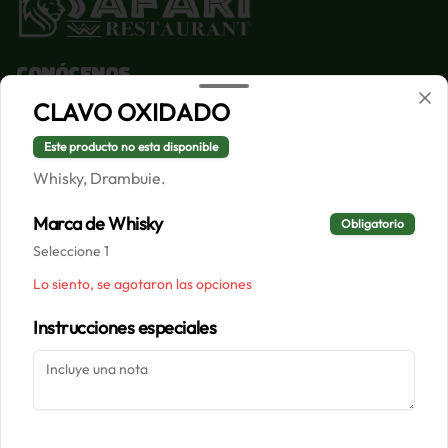
Conócenos
CLAVO OXIDADO
Despacho
Términos y condiciones
Este producto no esta disponible
Política de privacidad
Whisky, Drambuie.
Redes sociales
Marca de Whisky
Obligatorio
Seleccione 1
Instagram
Lo siento, se agotaron las opciones
Facebook
Instrucciones especiales
Mi cuenta
Pedir
Iniciar sesión