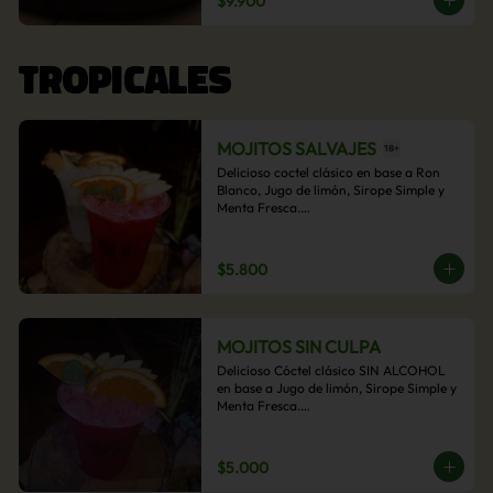
$9.900
acompañamiento de papas fritas.
TROPICALES
MOJITOS SALVAJES
Delicioso coctel clásico en base a Ron 
Blanco, Jugo de limón, Sirope Simple y 
Menta Fresca.

Opcional: Frambuesa, Frutilla, Piña, 
Mango, Maracuyá, Chirimoya.
$5.800
MOJITOS SIN CULPA
Delicioso Cóctel clásico SIN ALCOHOL 
en base a Jugo de limón, Sirope Simple y 
Menta Fresca.

Opcional: Frambuesa, Frutilla, Piña, 
Mango, Maracuyá, Chirimoya.
$5.000