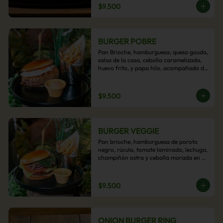
$9.500
BURGER POBRE
Pan Brioche, hamburguesa, queso gouda, 
salsa de la casa, cebolla caramelizada, 
huevo frito, y papa hilo, acompañado de 
papas fritas.
$9.500
BURGER VEGGIE
Pan brioche, hamburguesa de poroto 
negro, rúcula, tomate laminado, lechuga, 
champiñón ostra y cebolla morada en 
aros, acompañado de papas fritas.
$9.500
ONION BURGER RING