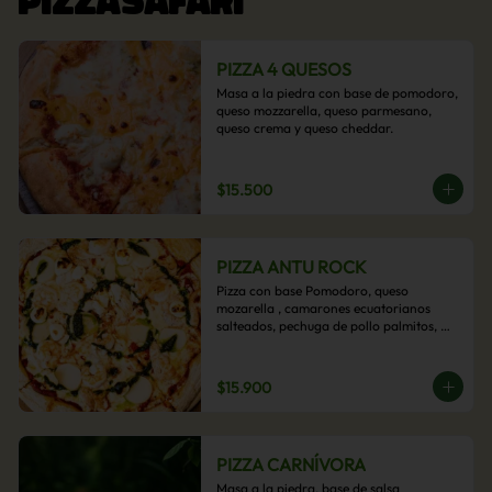
PIZZA 4 QUESOS
Masa a la piedra con base de pomodoro, 
queso mozzarella, queso parmesano, 
queso crema y queso cheddar.
$15.500
PIZZA ANTU ROCK
Pizza con base Pomodoro, queso 
mozarella , camarones ecuatorianos 
salteados, pechuga de pollo palmitos, 
queso crema, esta sabrosa pizza termina 
con un toque de pesto casero.
$15.900
PIZZA CARNÍVORA
Masa a la piedra, base de salsa 