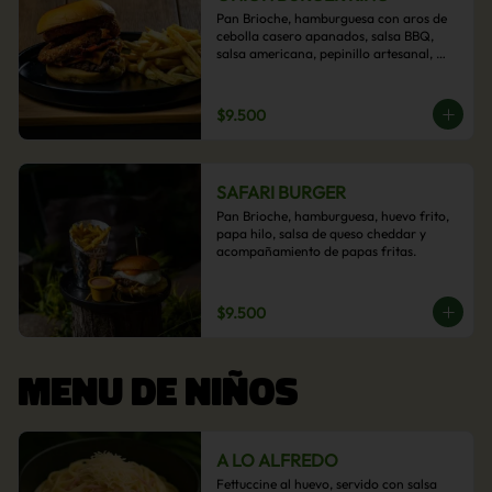
Pan Brioche, hamburguesa con aros de 
cebolla casero apanados, salsa BBQ, 
salsa americana, pepinillo artesanal, 
tocino y nuestra exquisita e imperdible 
salsa cheddar con acompañamiento de 
papas fritas.
$9.500
SAFARI BURGER
Pan Brioche, hamburguesa, huevo frito, 
papa hilo, salsa de queso cheddar y 
acompañamiento de papas fritas.
$9.500
MENU DE NIÑOS
A LO ALFREDO
Fettuccine al huevo, servido con salsa 