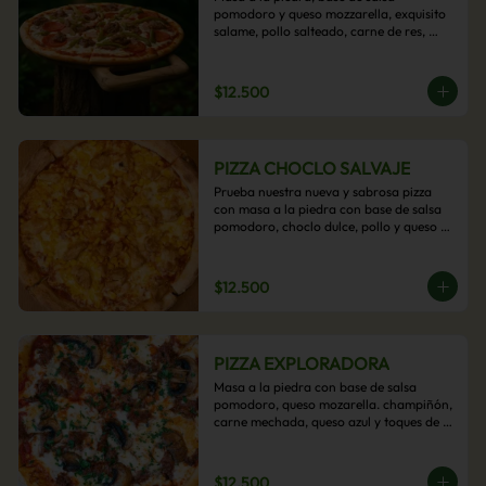
pomodoro y queso mozzarella, exquisito 
salame, pollo salteado, carne de res, 
pimientos asados y cebolla carameliza.
$12.500
PIZZA CHOCLO SALVAJE
Prueba nuestra nueva y sabrosa pizza 
con masa a la piedra con base de salsa 
pomodoro, choclo dulce, pollo y queso 
mozzarella derretido. Un sabor Salvaje
$12.500
PIZZA EXPLORADORA
Masa a la piedra con base de salsa 
pomodoro, queso mozarella. champiñón, 
carne mechada, queso azul y toques de 
perejil. ¡Explora su sabor!
$12.500