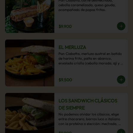
Pan Ciabatta, carne desmechada, 
cebolla caramelizada, queso gouda, 
acompañado de papas fritas.
$9.900
EL MERLUZA
Pan Ciabatta, merluza austral en batido 
de harina frito, palta en abanico, 
ensalada criolla (cebolla morada, ají y 
cilantro) y mayo acevichada con 
acompañamiento de papas fritas.
$9.500
LOS SANDWICH CLÁSICOS
DE SIEMPRE
No podemos olvidar los clásicos, elige 
entre chacarero, barros luco o italiano 
con la proteína a elección: mechada, 
pollo o hamburguesa con 