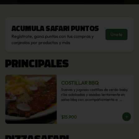
Acumula
Safari Puntos
Únete
Regístrate, gana puntos con tus compras y
canjealos por productos y más
PRINCIPALES
COSTILLAR BBQ
Suaves y jugosas costillas de cerdo baby 
ribs adobadas y asadas lentamente en 
salsa bbq con acompañamiento a  
elección: Pastelera de choclo, Quinotto, 
Puré tradicional, Puré picante, Verduras 
salteadas, Papas parmentier, Papas 
$15.900
fritas, Arroz blanco.
PIZZASAFARI