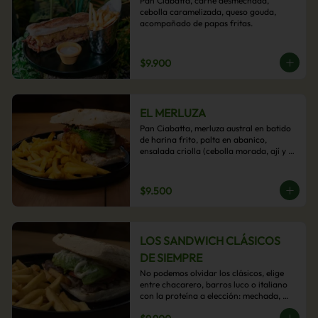
Pan Ciabatta, carne desmechada, 
cebolla caramelizada, queso gouda, 
acompañado de papas fritas.
$9.900
EL MERLUZA
Pan Ciabatta, merluza austral en batido 
de harina frito, palta en abanico, 
ensalada criolla (cebolla morada, ají y 
cilantro) y mayo acevichada con 
acompañamiento de papas fritas.
$9.500
LOS SANDWICH CLÁSICOS
DE SIEMPRE
No podemos olvidar los clásicos, elige 
entre chacarero, barros luco o italiano 
con la proteína a elección: mechada, 
pollo o hamburguesa con 