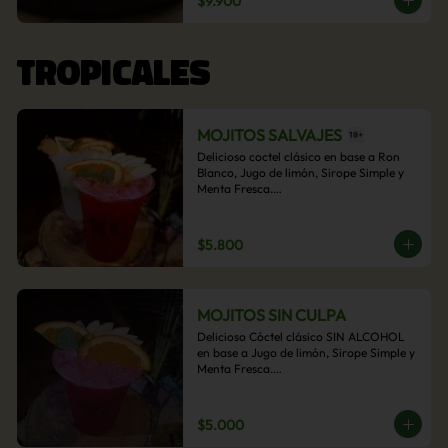
$9.900
acompañamiento de papas fritas.
TROPICALES
MOJITOS SALVAJES
Delicioso coctel clásico en base a Ron 
Blanco, Jugo de limón, Sirope Simple y 
Menta Fresca.

Opcional: Frambuesa, Frutilla, Piña, 
Mango, Maracuyá, Chirimoya.
$5.800
MOJITOS SIN CULPA
Delicioso Cóctel clásico SIN ALCOHOL 
en base a Jugo de limón, Sirope Simple y 
Menta Fresca.

Opcional: Frambuesa, Frutilla, Piña, 
Mango, Maracuyá, Chirimoya.
$5.000