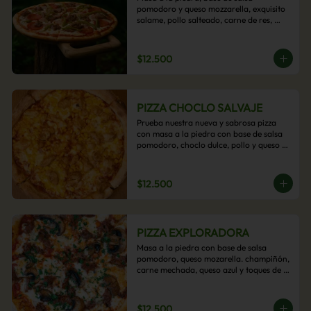
pomodoro y queso mozzarella, exquisito 
salame, pollo salteado, carne de res, 
pimientos asados y cebolla carameliza.
$12.500
PIZZA CHOCLO SALVAJE
Prueba nuestra nueva y sabrosa pizza 
con masa a la piedra con base de salsa 
pomodoro, choclo dulce, pollo y queso 
mozzarella derretido. Un sabor Salvaje
$12.500
PIZZA EXPLORADORA
Masa a la piedra con base de salsa 
pomodoro, queso mozarella. champiñón, 
carne mechada, queso azul y toques de 
perejil. ¡Explora su sabor!
$12.500