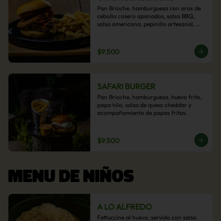
Pan Brioche, hamburguesa con aros de 
cebolla casero apanados, salsa BBQ, 
salsa americana, pepinillo artesanal, 
tocino y nuestra exquisita e imperdible 
salsa cheddar con acompañamiento de 
papas fritas.
$9.500
SAFARI BURGER
Pan Brioche, hamburguesa, huevo frito, 
papa hilo, salsa de queso cheddar y 
acompañamiento de papas fritas.
$9.500
MENU DE NIÑOS
A LO ALFREDO
Fettuccine al huevo, servido con salsa 