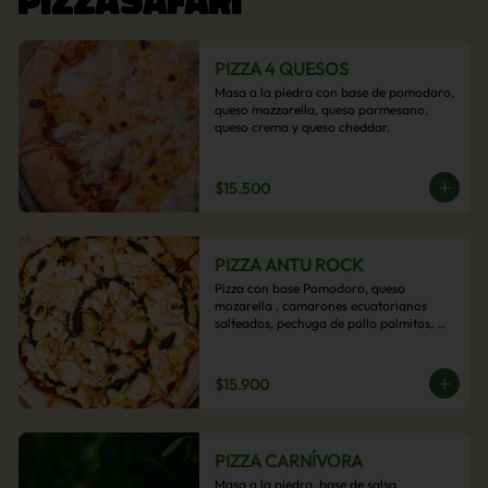
PIZZA 4 QUESOS
Masa a la piedra con base de pomodoro, 
queso mozzarella, queso parmesano, 
queso crema y queso cheddar.
$15.500
PIZZA ANTU ROCK
Pizza con base Pomodoro, queso 
mozarella , camarones ecuatorianos 
salteados, pechuga de pollo palmitos, 
queso crema, esta sabrosa pizza termina 
con un toque de pesto casero.
$15.900
PIZZA CARNÍVORA
Masa a la piedra, base de salsa 