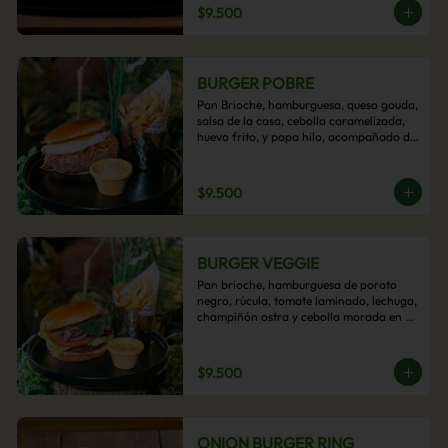
$9.500
BURGER POBRE
Pan Brioche, hamburguesa, queso gouda, 
salsa de la casa, cebolla caramelizada, 
huevo frito, y papa hilo, acompañado de 
papas fritas.
$9.500
BURGER VEGGIE
Pan brioche, hamburguesa de poroto 
negro, rúcula, tomate laminado, lechuga, 
champiñón ostra y cebolla morada en 
aros, acompañado de papas fritas.
$9.500
ONION BURGER RING