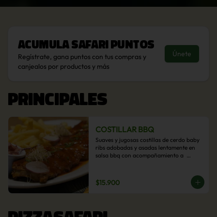
Acumula
Safari Puntos
Únete
Regístrate, gana puntos con tus compras y
canjealos por productos y más
PRINCIPALES
COSTILLAR BBQ
Suaves y jugosas costillas de cerdo baby 
ribs adobadas y asadas lentamente en 
salsa bbq con acompañamiento a  
elección: Pastelera de choclo, Quinotto, 
Puré tradicional, Puré picante, Verduras 
salteadas, Papas parmentier, Papas 
$15.900
fritas, Arroz blanco.
PIZZASAFARI