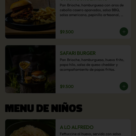
Pan Brioche, hamburguesa con aros de 
cebolla casero apanados, salsa BBQ, 
salsa americana, pepinillo artesanal, 
tocino y nuestra exquisita e imperdible 
salsa cheddar con acompañamiento de 
papas fritas.
$9.500
SAFARI BURGER
Pan Brioche, hamburguesa, huevo frito, 
papa hilo, salsa de queso cheddar y 
acompañamiento de papas fritas.
$9.500
MENU DE NIÑOS
A LO ALFREDO
Fettuccine al huevo, servido con salsa 