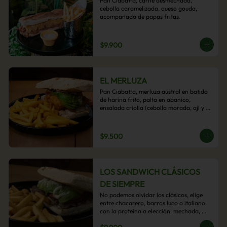
Pan Ciabatta, carne desmechada, 
cebolla caramelizada, queso gouda, 
acompañado de papas fritas.
$9.900
EL MERLUZA
Pan Ciabatta, merluza austral en batido 
de harina frito, palta en abanico, 
ensalada criolla (cebolla morada, ají y 
cilantro) y mayo acevichada con 
acompañamiento de papas fritas.
$9.500
LOS SANDWICH CLÁSICOS
DE SIEMPRE
No podemos olvidar los clásicos, elige 
entre chacarero, barros luco o italiano 
con la proteína a elección: mechada, 
pollo o hamburguesa con 