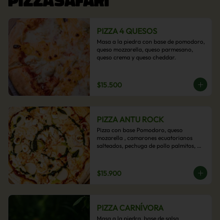
PIZZA 4 QUESOS
Masa a la piedra con base de pomodoro, 
queso mozzarella, queso parmesano, 
queso crema y queso cheddar.
$15.500
PIZZA ANTU ROCK
Pizza con base Pomodoro, queso 
mozarella , camarones ecuatorianos 
salteados, pechuga de pollo palmitos, 
queso crema, esta sabrosa pizza termina 
con un toque de pesto casero.
$15.900
PIZZA CARNÍVORA
Masa a la piedra, base de salsa 