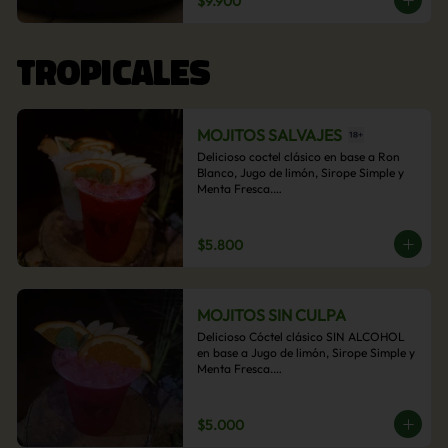
$9.900
acompañamiento de papas fritas.
TROPICALES
MOJITOS SALVAJES
Delicioso coctel clásico en base a Ron 
Blanco, Jugo de limón, Sirope Simple y 
Menta Fresca.

Opcional: Frambuesa, Frutilla, Piña, 
Mango, Maracuyá, Chirimoya.
$5.800
MOJITOS SIN CULPA
Delicioso Cóctel clásico SIN ALCOHOL 
en base a Jugo de limón, Sirope Simple y 
Menta Fresca.

Opcional: Frambuesa, Frutilla, Piña, 
Mango, Maracuyá, Chirimoya.
$5.000