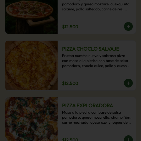
pomodoro y queso mozzarella, exquisito 
salame, pollo salteado, carne de res, 
pimientos asados y cebolla carameliza.
$12.500
PIZZA CHOCLO SALVAJE
Prueba nuestra nueva y sabrosa pizza 
con masa a la piedra con base de salsa 
pomodoro, choclo dulce, pollo y queso 
mozzarella derretido. Un sabor Salvaje
$12.500
PIZZA EXPLORADORA
Masa a la piedra con base de salsa 
pomodoro, queso mozarella. champiñón, 
carne mechada, queso azul y toques de 
perejil. ¡Explora su sabor!
$12.500