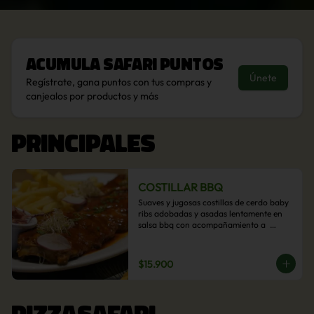
Acumula
Safari Puntos
Únete
Regístrate, gana puntos con tus compras y
canjealos por productos y más
PRINCIPALES
COSTILLAR BBQ
Suaves y jugosas costillas de cerdo baby 
ribs adobadas y asadas lentamente en 
salsa bbq con acompañamiento a  
elección: Pastelera de choclo, Quinotto, 
Puré tradicional, Puré picante, Verduras 
salteadas, Papas parmentier, Papas 
$15.900
fritas, Arroz blanco.
PIZZASAFARI