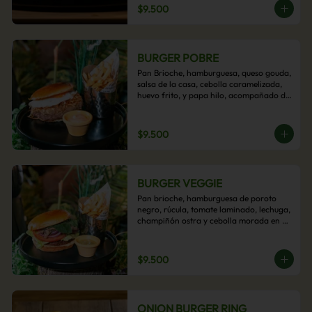
$9.500
BURGER POBRE
Pan Brioche, hamburguesa, queso gouda, 
salsa de la casa, cebolla caramelizada, 
huevo frito, y papa hilo, acompañado de 
papas fritas.
$9.500
BURGER VEGGIE
Pan brioche, hamburguesa de poroto 
negro, rúcula, tomate laminado, lechuga, 
champiñón ostra y cebolla morada en 
aros, acompañado de papas fritas.
$9.500
ONION BURGER RING